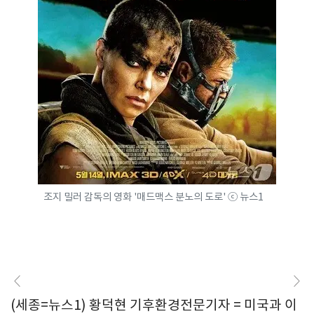
조지 밀러 감독의 영화 '매드맥스 분노의 도로' ⓒ 뉴스1
(세종=뉴스1) 황덕현 기후환경전문기자 = 미국과 이