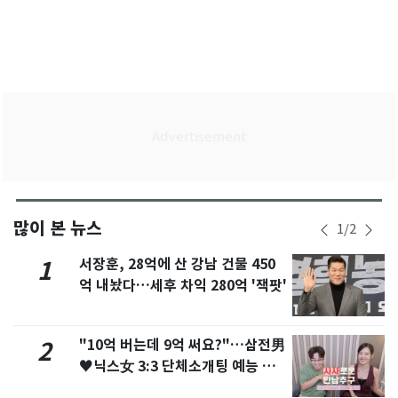
많이 본 뉴스
1
/
2
서장훈, 28억에 산 강남 건물 450
1
억 내놨다…세후 차익 280억 '잭팟'
"10억 버는데 9억 써요?"…삼전男
2
♥닉스女 3:3 단체소개팅 예능 화
제