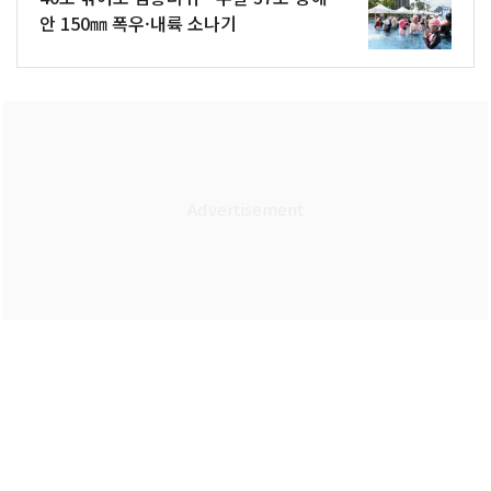
안 150㎜ 폭우·내륙 소나기