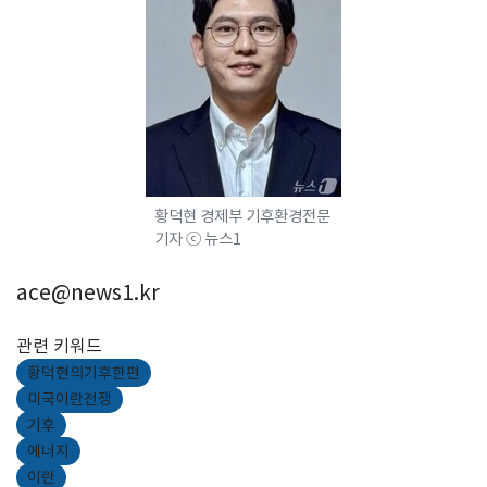
황덕현 경제부 기후환경전문
기자 ⓒ 뉴스1
ace@news1.kr
관련 키워드
황덕현의기후한편
미국이란전쟁
기후
에너지
이란