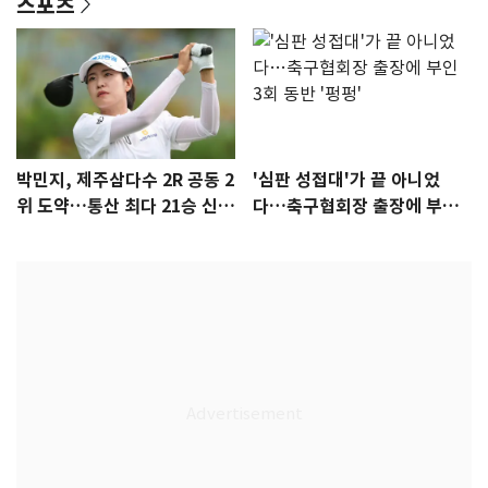
스포츠
박민지, 제주삼다수 2R 공동 2
'심판 성접대'가 끝 아니었
위 도약…통산 최다 21승 신기
다…축구협회장 출장에 부인
록 도전
3회 동반 '펑펑'