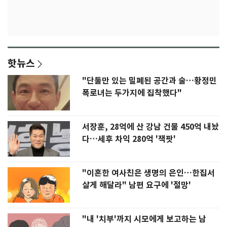
핫뉴스
"단둘만 있는 밀폐된 공간과 술…황정민
폭로녀는 두가지에 집착했다"
서장훈, 28억에 산 강남 건물 450억 내놨
다…세후 차익 280억 '잭팟'
"이혼한 여사친은 생명의 은인…한집서
살게 해달라" 남편 요구에 '절망'
"내 '치부'까지 시모에게 보고하는 남