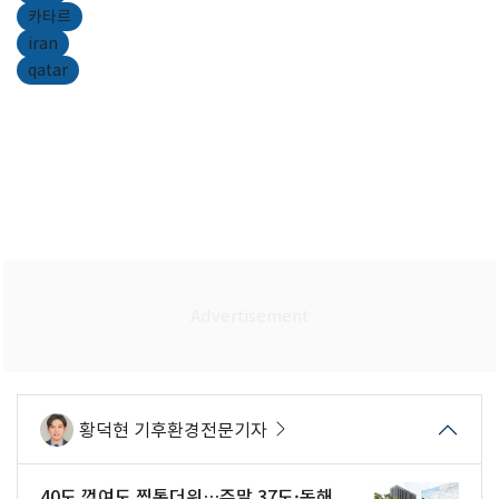
카타르
iran
qatar
황덕현 기후환경전문기자
40도 꺾여도 찜통더위…주말 37도·동해