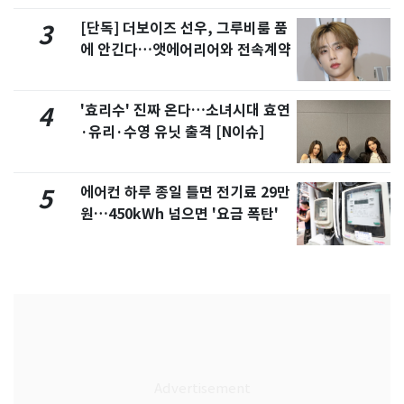
[단독] 더보이즈 선우, 그루비룸 품
3
에 안긴다…앳에어리어와 전속계약
'효리수' 진짜 온다…소녀시대 효연
4
·유리·수영 유닛 출격 [N이슈]
에어컨 하루 종일 틀면 전기료 29만
5
원…450kWh 넘으면 '요금 폭탄'