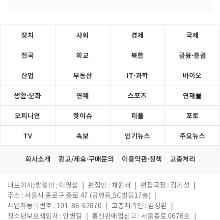
정치
사회
경제
국제
전국
외교
북한
금융·증권
산업
부동산
IT·과학
바이오
생활·문화
연예
스포츠
연재물
오피니언
핫이슈
피플
포토
TV
속보
인기뉴스
주요뉴스
회사소개
광고/제휴·구매문의
이용약관·정책
고충처리
대표이사/발행인 : 이영섭
|
편집인 : 채원배
|
편집국장 : 김기성
|
주소 : 서울시 종로구 종로 47 (공평동,SC빌딩17층)
|
사업자등록번호 : 101-86-62870
|
고충처리인 : 김성환
|
청소년보호책임자 : 안병길
|
통신판매업신고 : 서울종로 0676호
|