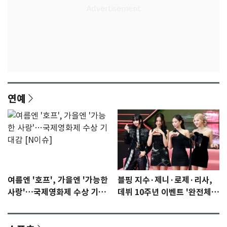
연예
여름엔 '호프', 가을엔 '가능한
블핑 지수·제니·로제·리사,
사랑'…국제영화제 수상 기대
데뷔 10주년 이벤트 '완전체'
감 [N이슈]
참석 확정…기대감 UP