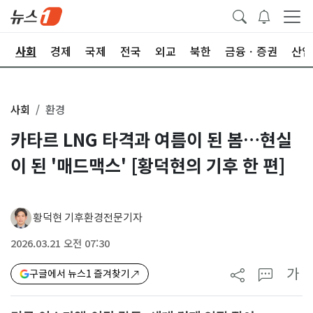
치
사회
경제
국제
전국
외교
북한
금융ㆍ증권
산업
사회
환경
카타르 LNG 타격과 여름이 된 봄…현실
이 된 '매드맥스' [황덕현의 기후 한 편]
황덕현 기후환경전문기자
2026.03.21 오전 07:30
가
구글에서 뉴스1 즐겨찾기