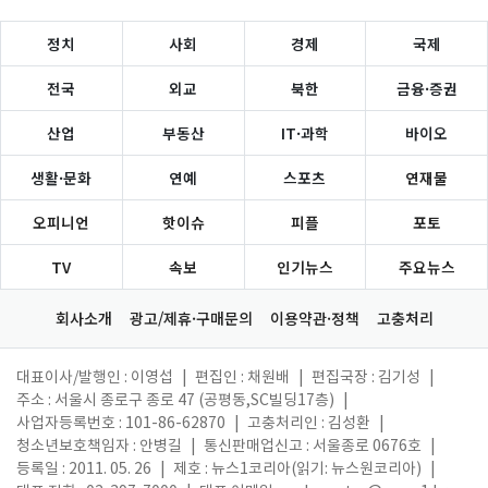
정치
사회
경제
국제
전국
외교
북한
금융·증권
산업
부동산
IT·과학
바이오
생활·문화
연예
스포츠
연재물
오피니언
핫이슈
피플
포토
TV
속보
인기뉴스
주요뉴스
회사소개
광고/제휴·구매문의
이용약관·정책
고충처리
대표이사/발행인 : 이영섭
|
편집인 : 채원배
|
편집국장 : 김기성
|
주소 : 서울시 종로구 종로 47 (공평동,SC빌딩17층)
|
사업자등록번호 : 101-86-62870
|
고충처리인 : 김성환
|
청소년보호책임자 : 안병길
|
통신판매업신고 : 서울종로 0676호
|
등록일 : 2011. 05. 26
|
제호 : 뉴스1코리아(읽기: 뉴스원코리아)
|