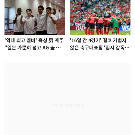
'역대 최고 멤버' 육상 男 계주
'16일 간 4경기' 결코 가볍지
"일본 가뿐히 넘고 AG 金 따겠
않은 축구대표팀 '임시 감독'
다"
무게