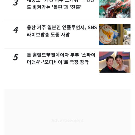
태풍도 "거긴 너무 뜨거워"…한반
3
도 비켜가는 '돌핀'과 '찬홈'
용산 거주 일본인 인플루언서, SNS
4
라이브방송 도중 사망
톰 홀랜드♥젠데이아 부부 '스파이
5
더맨4'·'오디세이'로 극장 장악