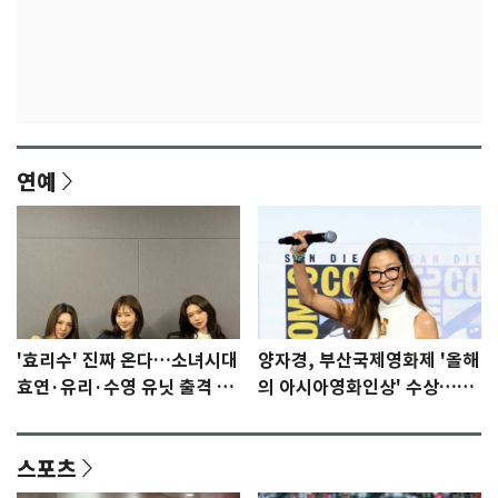
연예
'효리수' 진짜 온다…소녀시대
양자경, 부산국제영화제 '올해
효연·유리·수영 유닛 출격 [N
의 아시아영화인상' 수상…15
이슈]
년만에 부산 온다
스포츠