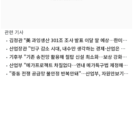
관련 기사
김정관 "美 과잉생산 301조 조사 발표 이달 말 예상…한미
15% 컨센서스"
산업장관 "인구 감소 시대, 내수만 생각하는 경제·산업은 축
소 불가피"
기후부 "기존 송전망 활용해 철탑 신설 최소화…보상 강화해
수용성 확보"
산업부 "메가프로젝트 차질없다…연내 메가특구법 제정해
전폭 지원"
"중동 전쟁 공급망 불안정 반복안돼"…산업부, 자원안보기금
신설 추진