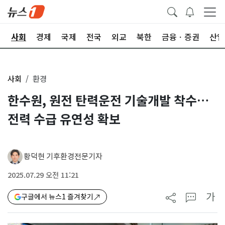
치
사회
경제
국제
전국
외교
북한
금융ㆍ증권
산업
사회
환경
한수원, 원전 탄력운전 기술개발 착수…
전력 수급 유연성 확보
황덕현 기후환경전문기자
2025.07.29 오전 11:21
가
구글에서 뉴스1 즐겨찾기