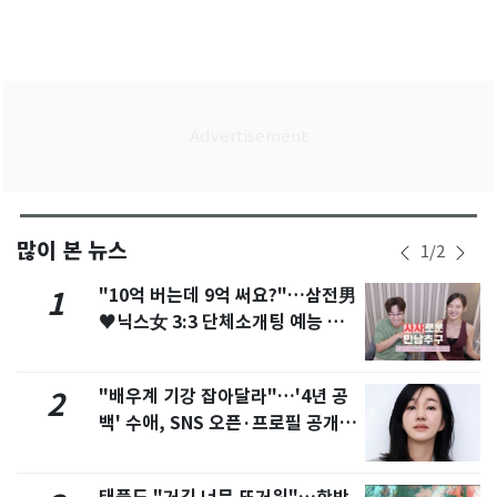
많이 본 뉴스
1
/
2
"10억 버는데 9억 써요?"…삼전男
1
♥닉스女 3:3 단체소개팅 예능 화
제
"배우계 기강 잡아달라"…'4년 공
2
백' 수애, SNS 오픈·프로필 공개
화제