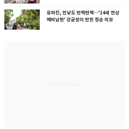
유하진, 민낯도 반짝반짝…'14세 연상
예비남편' 강균성이 반한 청순 미모