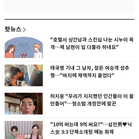
핫뉴스
"호텔서 상간남과 스킨십 나눈 시누이 목
격…제 남편이 입 다물라 하네요"
태국행 기내 그 남자, 잠든 여승객 성추
행…"바지에 체액까지 묻었다"
허지웅 "우리가 지지했던 인간들이 이 꼴
만들어"…형소법 개정안에 발끈
"10억 버는데 9억 써요?"…삼전男♥닉
스女 3:3 단체소개팅 예능 화제