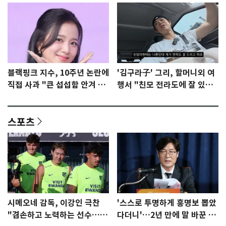
블랙핑크 지수, 10주년 논란에
'김구라子' 그리, 할머니외 여
직접 사과 "큰 섭섭함 안겨 미
행서 "친모 전라도에 잘 있
안"
어"…유튜브서 언급
스포츠
시메오네 감독, 이강인 극찬
'스스로 투명하게 홍명보 뽑았
"겸손하고 노력하는 선수…좋
다더니'…2년 만에 말 바꾼 이