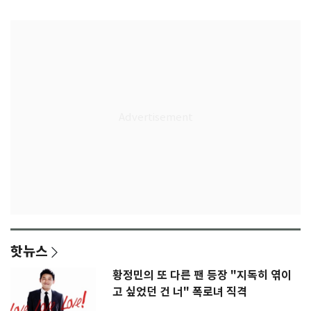
은 첫인상"
임생
핫뉴스
황정민의 또 다른 팬 등장 "지독히 엮이
고 싶었던 건 너" 폭로녀 직격