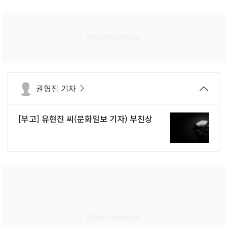
권형진 기자
[부고] 유현진 씨(문화일보 기자) 부친상