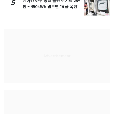
에어컨 하루 종일 틀면 전기료 29만
5
원…450kWh 넘으면 '요금 폭탄'