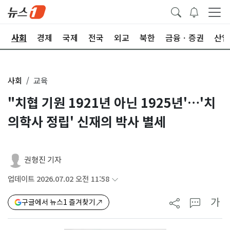
치
사회
경제
국제
전국
외교
북한
금융ㆍ증권
산업
사회
교육
"치협 기원 1921년 아닌 1925년'…'치
의학사 정립' 신재의 박사 별세
권형진 기자
업데이트 2026.07.02 오전 11:58
가
구글에서 뉴스1 즐겨찾기