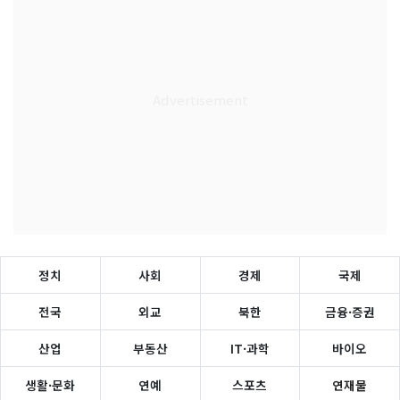
정치
사회
경제
국제
전국
외교
북한
금융·증권
산업
부동산
IT·과학
바이오
생활·문화
연예
스포츠
연재물