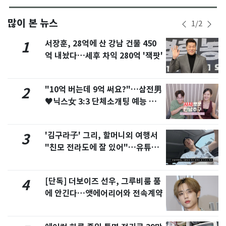
많이 본 뉴스
1
/
2
서장훈, 28억에 산 강남 건물 450
1
억 내놨다…세후 차익 280억 '잭팟'
"10억 버는데 9억 써요?"…삼전男
2
♥닉스女 3:3 단체소개팅 예능 화
제
'김구라子' 그리, 할머니외 여행서
3
"친모 전라도에 잘 있어"…유튜브
서 언급
[단독] 더보이즈 선우, 그루비룸 품
4
에 안긴다…앳에어리어와 전속계약