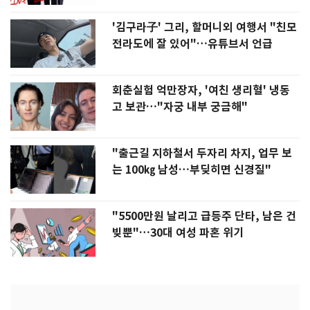
'김구라子' 그리, 할머니외 여행서 "친모
전라도에 잘 있어"…유튜브서 언급
회춘실험 억만장자, '여친 생리혈' 냉동
고 보관…"자궁 내부 궁금해"
"출근길 지하철서 두자리 차지, 업무 보
는 100㎏ 남성…부딪히면 신경질"
"5500만원 날리고 급등주 단타, 남은 건
빚뿐"…30대 여성 파혼 위기