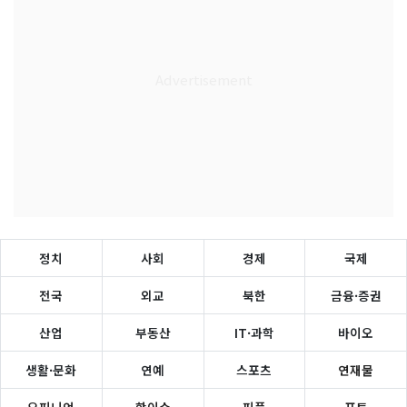
정치
사회
경제
국제
전국
외교
북한
금융·증권
산업
부동산
IT·과학
바이오
생활·문화
연예
스포츠
연재물