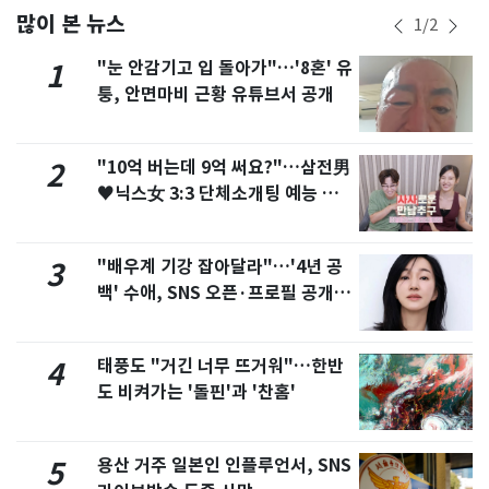
많이 본 뉴스
1
/
2
"눈 안감기고 입 돌아가"…'8혼' 유
1
퉁, 안면마비 근황 유튜브서 공개
"10억 버는데 9억 써요?"…삼전男
2
♥닉스女 3:3 단체소개팅 예능 화
제
"배우계 기강 잡아달라"…'4년 공
3
백' 수애, SNS 오픈·프로필 공개
화제
태풍도 "거긴 너무 뜨거워"…한반
4
도 비켜가는 '돌핀'과 '찬홈'
용산 거주 일본인 인플루언서, SNS
5