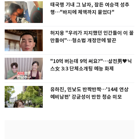
태국행 기내 그 남자, 잠든 여승객 성추
행…"바지에 체액까지 묻었다"
허지웅 "우리가 지지했던 인간들이 이 꼴
만들어"…형소법 개정안에 발끈
"10억 버는데 9억 써요?"…삼전男♥닉
스女 3:3 단체소개팅 예능 화제
유하진, 민낯도 반짝반짝…'14세 연상
예비남편' 강균성이 반한 청순 미모