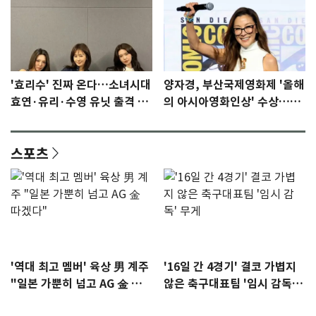
'효리수' 진짜 온다…소녀시대
양자경, 부산국제영화제 '올해
효연·유리·수영 유닛 출격 [N
의 아시아영화인상' 수상…15
이슈]
년만에 부산 온다
스포츠
'역대 최고 멤버' 육상 男 계주
'16일 간 4경기' 결코 가볍지
"일본 가뿐히 넘고 AG 金 따겠
않은 축구대표팀 '임시 감독'
다"
무게