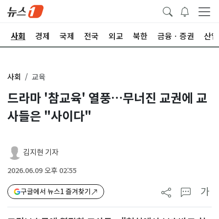
치
사회
경제
국제
전국
외교
북한
금융ㆍ증권
산업
사회
교육
드라마 '참교육' 열풍…무너진 교권에 교
사들은 "사이다"
김지현 기자
2026.06.09 오후 02:55
가
구글에서 뉴스1 즐겨찾기