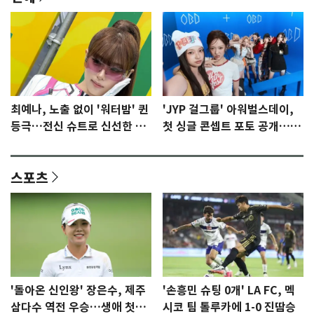
최예나, 노출 없이 '워터밤' 퀸
'JYP 걸그룹' 아워벌스데이,
등극…전신 슈트로 신선한 충
첫 싱글 콘셉트 포토 공개…청
격 [N샷]
량·키치
스포츠
'돌아온 신인왕' 장은수, 제주
'손흥민 슈팅 0개' LA FC, 멕
삼다수 역전 우승…생애 첫승
시코 팀 톨루카에 1-0 진땀승