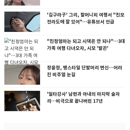
'김구라子' 그리, 할머니외 여행서 "친모
전라도에 잘 있어"…유튜브서 언급
"친정엄마는 되고 시댁은 안 되냐"…3대
가족 여행 다녀오자, 시모 '발끈'
장윤정, 뱅스타일 단발머리 변신…어려
진 비주얼 눈길
'일타강사' 남편과 아내의 마지막 술자
리…비극으로 끝나버린 17년