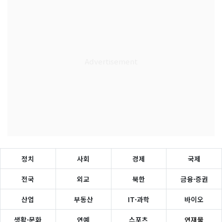
정치
사회
경제
국제
전국
외교
북한
금융·증권
산업
부동산
IT·과학
바이오
생활·문화
연예
스포츠
연재물