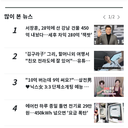
많이 본 뉴스
1
/
2
서장훈, 28억에 산 강남 건물 450
1
억 내놨다…세후 차익 280억 '잭팟'
'김구라子' 그리, 할머니외 여행서
2
"친모 전라도에 잘 있어"…유튜브
서 언급
"10억 버는데 9억 써요?"…삼전男
3
♥닉스女 3:3 단체소개팅 예능 화
제
에어컨 하루 종일 틀면 전기료 29만
4
원…450kWh 넘으면 '요금 폭탄'