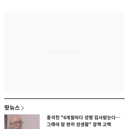
감격
핫뉴스
홍석천 "6개월마다 성병 검사받는다…
그래야 맘 편히 성생활" 깜짝 고백