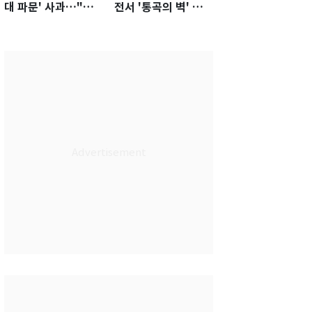
대 파문' 사과…"참
전서 '통곡의 벽' 활
담한 상황, 쇄신 약
약…경기 최우수선수
속"
선정