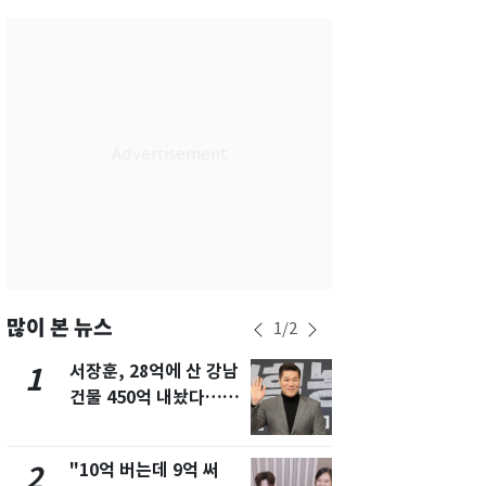
서울
34
℃
부산
34
℃
대구
36
℃
인천
35
℃
광주
33
℃
대전
35
℃
울산
34
℃
강릉
24
℃
많이 본 뉴스
1
/
2
제주
30
℃
서장훈, 28억에 산 강남
13호 태풍 '
1
6
건물 450억 내놨다…세
키나와·가고
후 차익 280억 '잭팟'
근…26만명
"10억 버는데 9억 써
[단독]중수
2
7