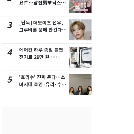
요?"…삼전男♥닉스女
수사관 경력
3:3 단체소개팅 예능 화
진…법무사·
제
택' 유지
[단독] 더보이즈 선우,
낮 최고 37
3
8
그루비룸 품에 안긴다…
속…전국 곳곳
앳에어리어와 전속계약
날씨]
에어컨 하루 종일 틀면
"캐리비안 
4
9
전기료 29만 원…
의실에 남자
450kWh 넘으면 '요금
요"…경찰 
폭탄'
'효리수' 진짜 온다…소
전남광주 화
5
10
녀시대 효연·유리·수영
교통사고로 
유닛 출격 [N이슈]
지…6명 부