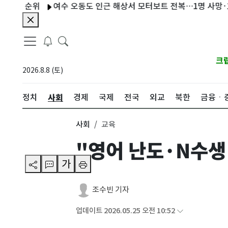
 순위
여수 오동도 인근 해상서 모터보트 전복…1명 사망·1명 
크
2026.8.8 (토)
사회
정치
경제
국제
전국
외교
북한
금융ㆍ
사회
교육
"영어 난도·N수생
가
조수빈 기자
업데이트 2026.05.25 오전 10:52