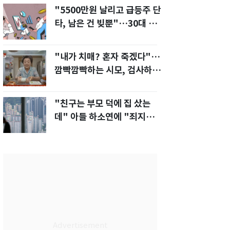
"5500만원 날리고 급등주 단
타, 남은 건 빚뿐"…30대 여
성 파혼 위기
"내가 치매? 혼자 죽겠다"…
깜빡깜빡하는 시모, 검사하라
하자 '발끈'
"친구는 부모 덕에 집 샀는
데" 아들 하소연에 "죄지었
다" 사죄 '먹먹'