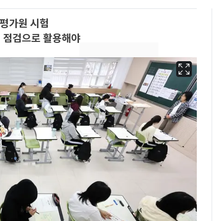
 평가원 시험
치 점검으로 활용해야
13호 태풍 '돌핀' 日오
6
키나와·가고시마현 접
근…26만명 대피령
[단독]중수청 가는 검찰
7