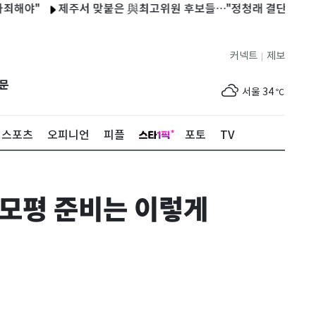
야"
제주서 맞붙은 與최고위원 후보들…"정청래 결단해야" vs "
커넥트
제보
|
제주
30
℃
문
서울
34
℃
부산
34
℃
스포츠
오피니언
피플
포토
TV
대구
36
℃
인천
35
℃
 모평 준비는 이렇게
광주
33
℃
대전
35
℃
울산
34
℃
강릉
24
℃
제주
30
℃