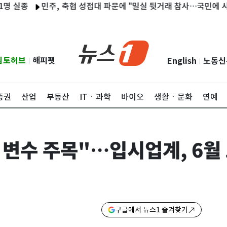
실종
민주, 축협 성접대 파문에 "밀실 뒷거래 참사…국민에 사죄해
립토허브
해피펫
English
노동신
|
|
증권
산업
부동산
ITㆍ과학
바이오
생활ㆍ문화
연예
 변수 주목"…입시업계, 6월
구글에서 뉴스1 즐겨찾기