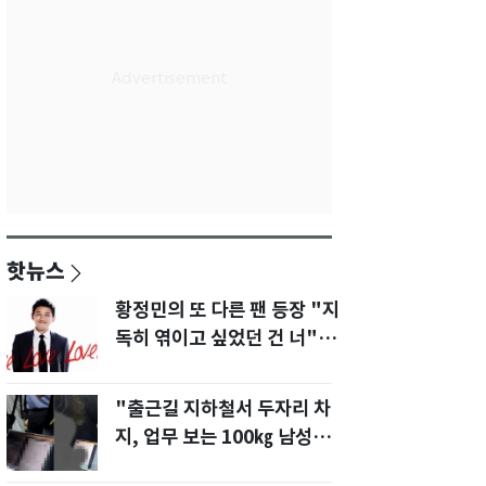
핫뉴스
황정민의 또 다른 팬 등장 "지
독히 엮이고 싶었던 건 너" 폭
로녀 직격
"출근길 지하철서 두자리 차
지, 업무 보는 100㎏ 남성…
부딪히면 신경질"