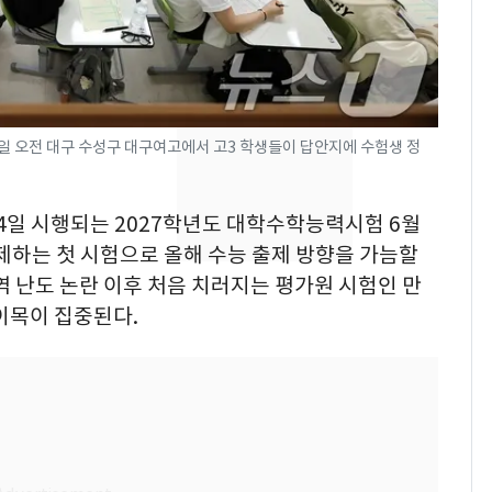
수사관 경력 합산 추
진…법무사·집행관 '혜
택' 유지
낮 최고 37도 폭염 계
8
속…전국 곳곳 비 [오늘
날씨]
7일 오전 대구 수성구 대구여고에서 고3 학생들이 답안지에 수험생 정
"캐리비안 베이 여자 탈
9
의실에 남자가 있어
월 4일 시행되는 2027학년도 대학수학능력시험 6월
요"…경찰 수사
하는 첫 시험으로 올해 수능 출제 방향을 가늠할
역 난도 논란 이후 처음 치러지는 평가원 시험인 만
전남광주 화정역 인근서
10
교통사고로 40대 심정
이목이 집중된다.
지…6명 부상