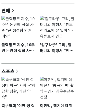
연예
블랙핑크 지수, 10주
'김구라子' 그리, 할
년 논란에 직접 사과
머니외 여행서 "친모
"큰 섭섭함 안겨 미
전라도에 잘 있어"…
안"
유튜브서 언급
스포츠
축구협회 '심판 성 접
이한범, 벨기에 데뷔