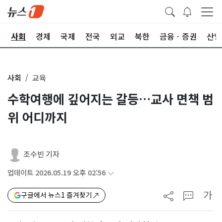
치
사회
경제
국제
전국
외교
북한
금융ㆍ증권
산업
사회
교육
수학여행에 깊어지는 갈등…교사 면책 범
위 어디까지
조수빈 기자
업데이트 2026.05.19 오후 02:56
가
구글에서 뉴스1 즐겨찾기