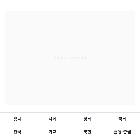
정치
사회
경제
국제
전국
외교
북한
금융·증권