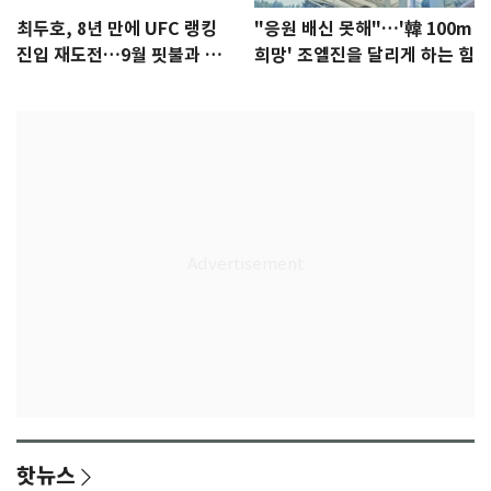
최두호, 8년 만에 UFC 랭킹
"응원 배신 못해"…'韓 100m
진입 재도전…9월 핏불과 대
희망' 조엘진을 달리게 하는 힘
결
핫뉴스