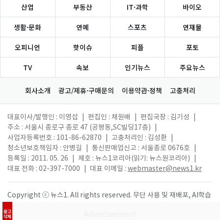
산업
부동산
IT·과학
바이오
생활·문화
연예
스포츠
연재물
오피니언
핫이슈
피플
포토
TV
속보
인기뉴스
주요뉴스
회사소개
광고/제휴·구매문의
이용약관·정책
고충처리
대표이사/발행인 : 이영섭
|
편집인 : 채원배
|
편집국장 : 김기성
|
주소 : 서울시 종로구 종로 47 (공평동,SC빌딩17층)
|
사업자등록번호 : 101-86-62870
|
고충처리인 : 김성환
|
청소년보호책임자 : 안병길
|
통신판매업신고 : 서울종로 0676호
|
등록일 : 2011. 05. 26
|
제호 : 뉴스1코리아(읽기: 뉴스원코리아)
|
대표 전화 : 02-397-7000
|
대표 이메일 :
webmaster@news1.kr
Copyright ⓒ 뉴스1. All rights reserved. 무단 사용 및 재배포, AI학습
활용 금지.
광고
삭제