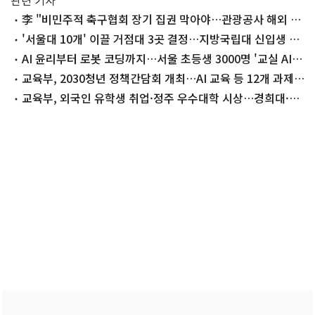
관련 기사
李 "비민주적 축구협회 장기 집권 막아야…관광공사 해외 지
사 너무 많다"(종합)
'서울대 10개' 이끌 거점대 3곳 결정…지방국립대 신입생 전
액장학금 검토
AI 윤리부터 로봇 코딩까지…서울 초등생 3000명 '교실 AI
수업'
교육부, 2030청년 정책간담회 개최…AI 교육 등 12개 과제
논의
교육부, 외국인 유학생 취업·정주 우수대학 시상…경희대·전
주비전대 대상