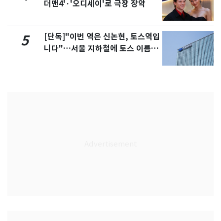
더맨4'·'오디세이'로 극장 장악
[단독]"이번 역은 신논현, 토스역입
5
니다"…서울 지하철에 토스 이름
새겼다