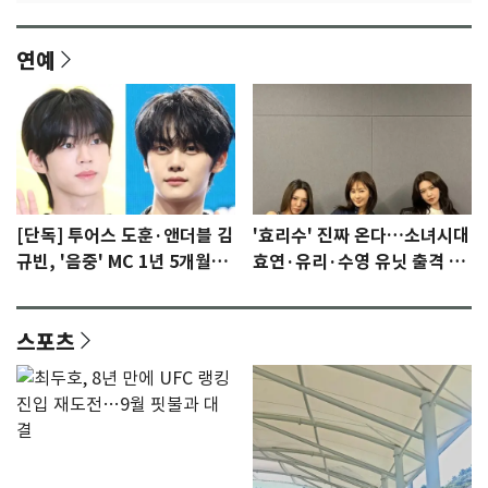
연예
[단독] 투어스 도훈·앤더블 김
'효리수' 진짜 온다…소녀시대
규빈, '음중' MC 1년 5개월만
효연·유리·수영 유닛 출격 [N
에 하차…8월 막방
이슈]
스포츠