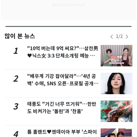
많이 본 뉴스
1
/
2
"10억 버는데 9억 써요?"…삼전男
1
♥닉스女 3:3 단체소개팅 예능 화
제
"배우계 기강 잡아달라"…'4년 공
2
백' 수애, SNS 오픈·프로필 공개
화제
태풍도 "거긴 너무 뜨거워"…한반
3
도 비켜가는 '돌핀'과 '찬홈'
톰 홀랜드♥젠데이아 부부 '스파이
4