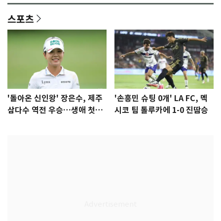
스포츠
'돌아온 신인왕' 장은수, 제주
'손흥민 슈팅 0개' LA FC, 멕
삼다수 역전 우승…생애 첫승
시코 팀 톨루카에 1-0 진땀승
감격