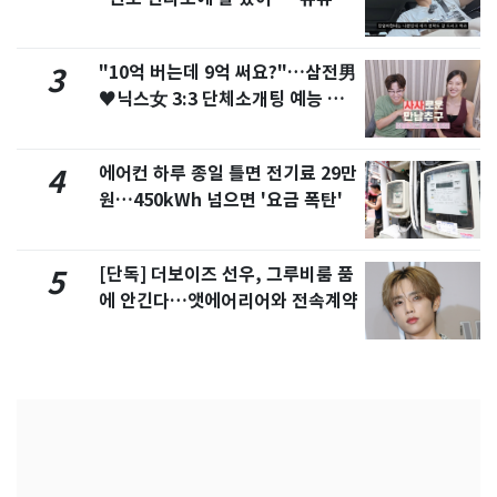
서 언급
"10억 버는데 9억 써요?"…삼전男
3
♥닉스女 3:3 단체소개팅 예능 화
제
에어컨 하루 종일 틀면 전기료 29만
4
원…450kWh 넘으면 '요금 폭탄'
[단독] 더보이즈 선우, 그루비룸 품
5
에 안긴다…앳에어리어와 전속계약