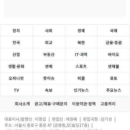
정치
사회
경제
국제
전국
외교
북한
금융·증권
산업
부동산
IT·과학
바이오
생활·문화
연예
스포츠
연재물
오피니언
핫이슈
피플
포토
TV
속보
인기뉴스
주요뉴스
회사소개
광고/제휴·구매문의
이용약관·정책
고충처리
대표이사/발행인 : 이영섭
|
편집인 : 채원배
|
편집국장 : 김기성
|
주소 : 서울시 종로구 종로 47 (공평동,SC빌딩17층)
|