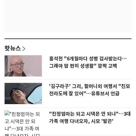
핫뉴스
홍석천 "6개월마다 성병 검사받는다…
그래야 맘 편히 성생활" 깜짝 고백
'김구라子' 그리, 할머니외 여행서 "친모
전라도에 잘 있어"…유튜브서 언급
"친정엄마는 되고 시댁은 안 되냐"…3대
가족 여행 다녀오자, 시모 '발끈'