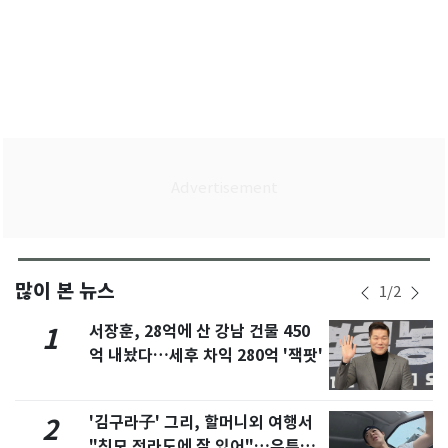
많이 본 뉴스
1
/
2
서장훈, 28억에 산 강남 건물 450
1
억 내놨다…세후 차익 280억 '잭팟'
'김구라子' 그리, 할머니외 여행서
2
"친모 전라도에 잘 있어"…유튜브