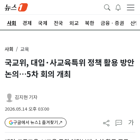
치
사회
경제
국제
전국
외교
북한
금융ㆍ증권
산업
사회
교육
국교위, 대입·사교육특위 정책 활용 방안
논의…5차 회의 개최
김지현 기자
2026.05.14 오후 03:00
가
구글에서 뉴스1 즐겨찾기