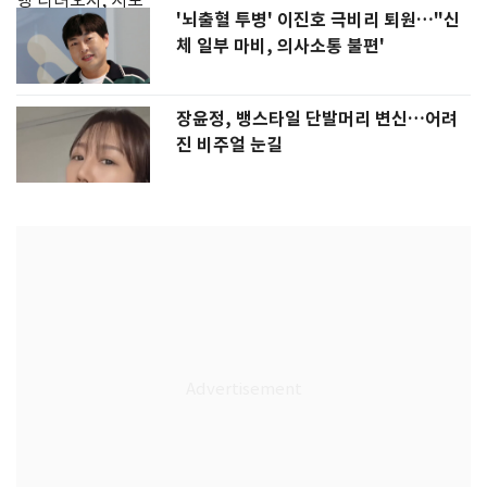
'뇌출혈 투병' 이진호 극비리 퇴원…"신
체 일부 마비, 의사소통 불편'
장윤정, 뱅스타일 단발머리 변신…어려
진 비주얼 눈길