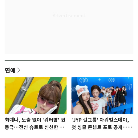
연예
최예나, 노출 없이 '워터밤' 퀸
'JYP 걸그룹' 아워벌스데이,
등극…전신 슈트로 신선한 충
첫 싱글 콘셉트 포토 공개…청
격 [N샷]
량·키치