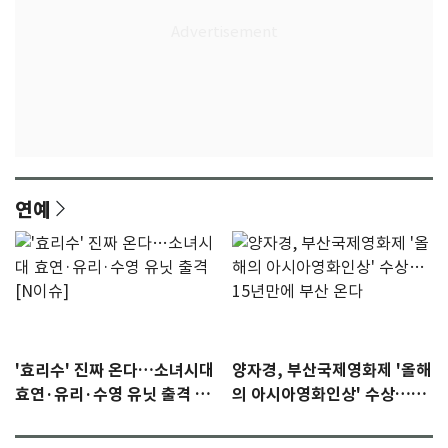
연예
'효리수' 진짜 온다…소녀시대
양자경, 부산국제영화제 '올해
효연·유리·수영 유닛 출격 [N
의 아시아영화인상' 수상…15
이슈]
년만에 부산 온다