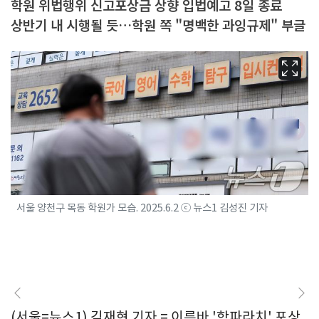
학원 위법행위 신고포상금 상향 입법예고 8일 종료
상반기 내 시행될 듯…학원 쪽 "명백한 과잉규제" 부글
서울 양천구 목동 학원가 모습. 2025.6.2 ⓒ 뉴스1 김성진 기자
(서울=뉴스1) 김재현 기자 = 이른바 '학파라치' 포상