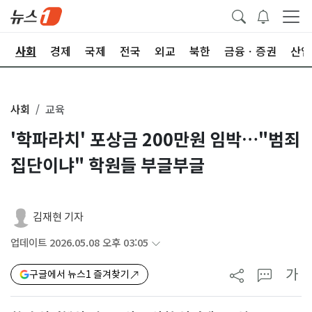
치
사회
경제
국제
전국
외교
북한
금융ㆍ증권
산업
사회
교육
'학파라치' 포상금 200만원 임박…"범죄
집단이냐" 학원들 부글부글
김재현 기자
업데이트 2026.05.08 오후 03:05
가
구글에서 뉴스1 즐겨찾기