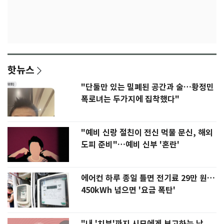
핫뉴스
"단둘만 있는 밀폐된 공간과 술…황정민
폭로녀는 두가지에 집착했다"
"예비 신랑 절친이 전신 먹물 문신, 해외
도피 준비"…예비 신부 '혼란'
에어컨 하루 종일 틀면 전기료 29만 원…
450kWh 넘으면 '요금 폭탄'
"내 '치부'까지 시모에게 보고하는 남