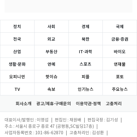
정치
사회
경제
국제
전국
외교
북한
금융·증권
산업
부동산
IT·과학
바이오
생활·문화
연예
스포츠
연재물
오피니언
핫이슈
피플
포토
TV
속보
인기뉴스
주요뉴스
회사소개
광고/제휴·구매문의
이용약관·정책
고충처리
대표이사/발행인 : 이영섭
|
편집인 : 채원배
|
편집국장 : 김기성
|
주소 : 서울시 종로구 종로 47 (공평동,SC빌딩17층)
|
사업자등록번호 : 101-86-62870
|
고충처리인 : 김성환
|