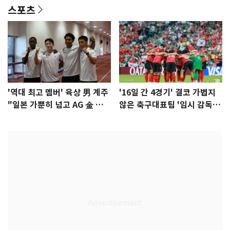
스포츠
'역대 최고 멤버' 육상 男 계주
'16일 간 4경기' 결코 가볍지
"일본 가뿐히 넘고 AG 金 따겠
않은 축구대표팀 '임시 감독'
다"
무게