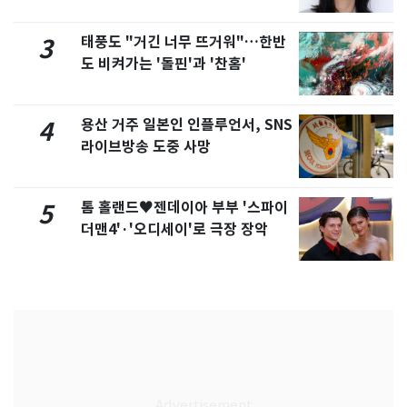
화제
태풍도 "거긴 너무 뜨거워"…한반
3
도 비켜가는 '돌핀'과 '찬홈'
용산 거주 일본인 인플루언서, SNS
4
라이브방송 도중 사망
톰 홀랜드♥젠데이아 부부 '스파이
5
더맨4'·'오디세이'로 극장 장악