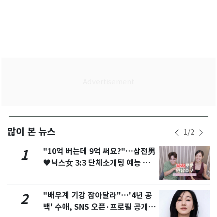
많이 본 뉴스
1
/
2
"10억 버는데 9억 써요?"…삼전男
1
♥닉스女 3:3 단체소개팅 예능 화
제
"배우계 기강 잡아달라"…'4년 공
2
백' 수애, SNS 오픈·프로필 공개