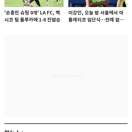
'손흥민 슈팅 0개' LA FC, 멕
이강인, 오늘 밤 서울에서 아
시코 팀 톨루카에 1-0 진땀승
틀레티코 입단식…전례 없는
특급대우