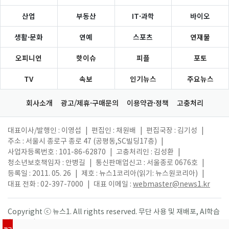
산업
부동산
IT·과학
바이오
생활·문화
연예
스포츠
연재물
오피니언
핫이슈
피플
포토
TV
속보
인기뉴스
주요뉴스
회사소개
광고/제휴·구매문의
이용약관·정책
고충처리
대표이사/발행인 : 이영섭
|
편집인 : 채원배
|
편집국장 : 김기성
|
주소 : 서울시 종로구 종로 47 (공평동,SC빌딩17층)
|
사업자등록번호 : 101-86-62870
|
고충처리인 : 김성환
|
청소년보호책임자 : 안병길
|
통신판매업신고 : 서울종로 0676호
|
등록일 : 2011. 05. 26
|
제호 : 뉴스1코리아(읽기: 뉴스원코리아)
|
대표 전화 : 02-397-7000
|
대표 이메일 :
webmaster@news1.kr
Copyright ⓒ 뉴스1. All rights reserved. 무단 사용 및 재배포, AI학습
활용 금지.