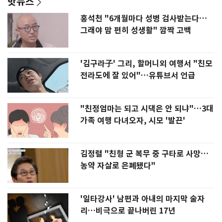
핫뉴스
홍석천 "6개월마다 성병 검사받는다…
그래야 맘 편히 성생활" 깜짝 고백
'김구라子' 그리, 할머니외 여행서 "친모
전라도에 잘 있어"…유튜브서 언급
"친정엄마는 되고 시댁은 안 되냐"…3대
가족 여행 다녀오자, 시모 '발끈'
김정렬 "친형 군 복무 중 구타로 사망…
농약 자살로 은폐됐다"
'일타강사' 남편과 아내의 마지막 술자
리…비극으로 끝나버린 17년