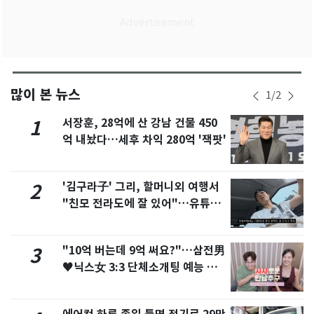
많이 본 뉴스
1
/
2
서장훈, 28억에 산 강남 건물 450
1
억 내놨다…세후 차익 280억 '잭팟'
'김구라子' 그리, 할머니외 여행서
2
"친모 전라도에 잘 있어"…유튜브
서 언급
"10억 버는데 9억 써요?"…삼전男
3
♥닉스女 3:3 단체소개팅 예능 화
제