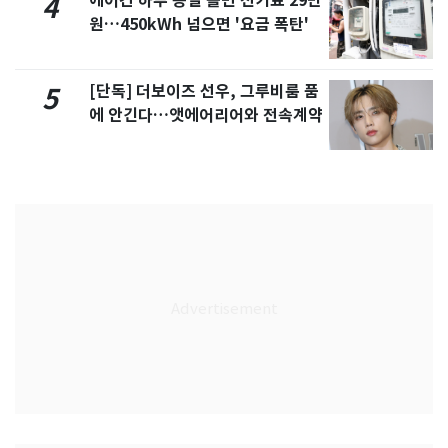
에어컨 하루 종일 틀면 전기료 29만
4
원…450kWh 넘으면 '요금 폭탄'
[단독] 더보이즈 선우, 그루비룸 품
5
에 안긴다…앳에어리어와 전속계약