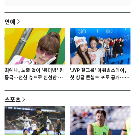
연예
최예나, 노출 없이 '워터밤' 퀸
'JYP 걸그룹' 아워벌스데이,
등극…전신 슈트로 신선한 충
첫 싱글 콘셉트 포토 공개…청
격 [N샷]
량·키치
스포츠