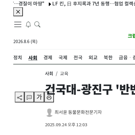
'…경질이 마땅"
LF 킨, 日 후지록과 7년 동행…협업 컬렉션 현장
크
2026.8.6 (목)
사회
정치
경제
국제
전국
외교
북한
금융ㆍ
사회
교육
건국대-광진구 '반
가
최서윤 동물문화전문기자
2025.09.24 오후 12:03