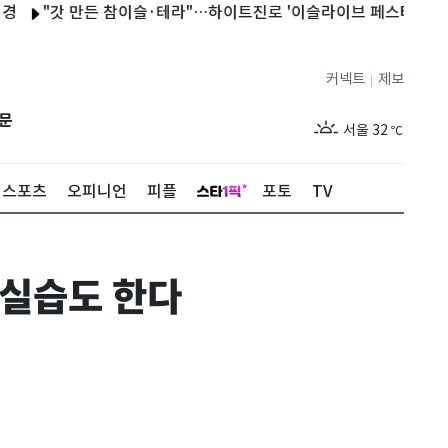
"갓 만든 참이슬·테라"…하이트진로 '이슬라이브 페스티벌' 개최
커넥트
제보
|
제주
29
℃
문
서울
32
℃
부산
30
℃
스포츠
오피니언
피플
포토
TV
대구
30
℃
인천
34
℃
 실습도 한다
광주
31
℃
대전
32
℃
울산
29
℃
강릉
28
℃
제주
29
℃