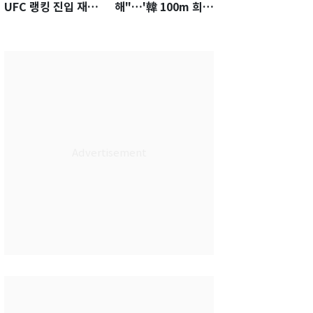
UFC 랭킹 진입 재도
해"…'韓 100m 희
전…9월 핏불과 대결
망' 조엘진을 달리게
하는 힘