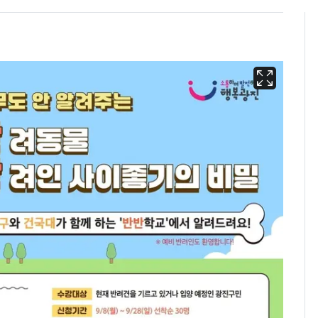
[단독]"이번 역은 신논
6
현, 토스역입니다"…서
울 지하철에 토스 이름
새겼다
펄펄 끓는 서울, 40도
7