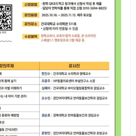
돌파하나…한낮 39도
폭염[오늘날씨]
SK하이닉스 또 프리마
8
켓 하한가…달랑 11주
에 시초가 소동
"캐리비안 베이 여자 탈
9
의실에 남자가 있어
요"…경찰 수사
2600만명 사로잡은 '바
10
나나킥 베이비'…농심
의 깜짝 선물