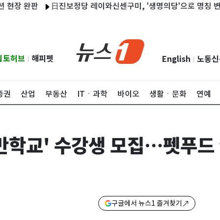
 완판
日진보정당 레이와신센구미, '생명의당'으로 명칭 변경
립토허브
해피펫
English
노동신
|
|
증권
산업
부동산
ITㆍ과학
바이오
생활ㆍ문화
연예
반학교' 수강생 모집…펫푸드
구글에서 뉴스1 즐겨찾기