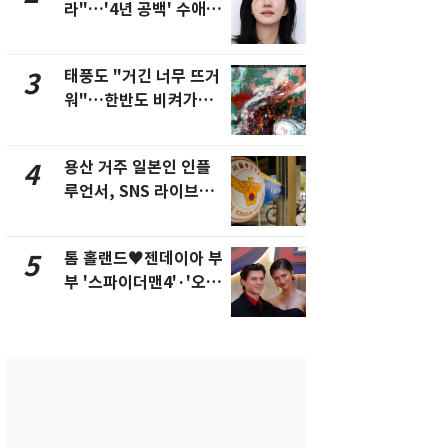
라"…'4년 공백' 수애,
돌파하나…한
SNS 오픈·프로필 공개
폭염[오늘날
화제
태풍도 "거긴 너무 뜨거
SK하이닉스
3
8
워"…한반도 비켜가는
켓 하한가…
'돌핀'과 '찬홈'
에 시초가 
용산 거주 일본인 인플
"캐리비안 
4
9
루언서, SNS 라이브방
의실에 남자
송 도중 사망
요"…경찰 
톰 홀랜드♥젠데이아 부
2600만명 
5
10
부 '스파이더맨4'·'오디
나나킥 베이
세이'로 극장 장악
의 깜짝 선물