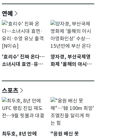
연예
'효리수' 진짜 온다…
양자경, 부산국제영
소녀시대 효연·유리·
화제 '올해의 아시아
수영 유닛 출격 [N이
영화인상' 수상…15
슈]
년만에 부산 온다
스포츠
최두호, 8년 만에
"응원 배신 못