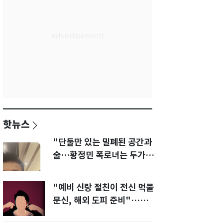
핫뉴스
"단둘만 있는 밀폐된 공간과
술…황정민 폭로녀는 두가지
에 집착했다"
"예비 신랑 절친이 전신 먹물
문신, 해외 도피 준비"…예비
신부 '혼란'