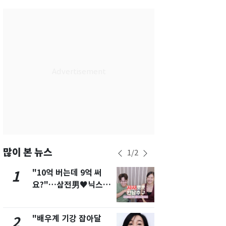
서울
32
℃
부산
30
℃
대구
30
℃
인천
34
℃
광주
31
℃
대전
32
℃
울산
29
℃
강릉
28
℃
많이 본 뉴스
1
/
2
제주
29
℃
"10억 버는데 9억 써
[단독]"이번
1
6
요?"…삼전男♥닉스女
현, 토스역
3:3 단체소개팅 예능 화
울 지하철에
제
새겼다
"배우계 기강 잡아달
펄펄 끓는 서
2
7