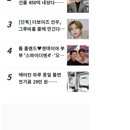
건물 450억 내놨다…세
의실에 남자
후 차익 280억 '잭팟'
요"…경찰 
[단독] 더보이즈 선우,
전남광주 화
3
8
그루비룸 품에 안긴다…
교통사고로 
앳에어리어와 전속계약
지…6명 부
톰 홀랜드♥젠데이아 부
축구협회, 
4
9
부 '스파이더맨4'·'오디
들 10여명 대
세이'로 극장 장악
대' 의혹…
픽 예선 등
에어컨 하루 종일 틀면
美 상원 클
5
10
전기료 29만 원…
리 난항…민
450kWh 넘으면 '요금
·AML 보완
폭탄'