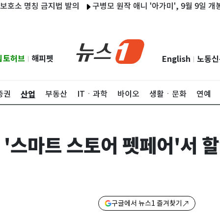
명칭 금지법 발의
구병모 원작 애니 '아가미', 9월 9일 개봉…
립토허브
해피펫
English
노동신
|
|
산업
증권
부동산
ITㆍ과학
바이오
생활ㆍ문화
연예
 '스마트 스토어 펫페어'서 
구글에서 뉴스1 즐겨찾기