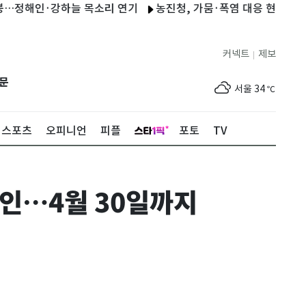
정해인·강하늘 목소리 연기
농진청, 가뭄·폭염 대응 현장 지원…간부
커넥트
제보
|
제주
30
℃
문
서울
34
℃
부산
31
℃
스포츠
오피니언
피플
포토
TV
대구
34
℃
인천
34
℃
할인…4월 30일까지
광주
35
℃
대전
35
℃
울산
31
℃
강릉
29
℃
제주
30
℃