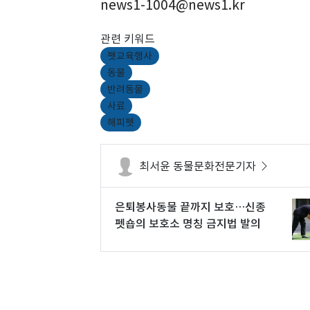
news1-1004@news1.kr
관련 키워드
펫교육행사
동물
반려동물
사료
해피펫
최서윤 동물문화전문기자
은퇴봉사동물 끝까지 보호…신종
펫숍의 보호소 명칭 금지법 발의