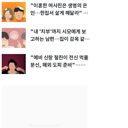
"이혼한 여사친은 생명의 은
인…한집서 살게 해달라" 남
편 요구에 '절망'
"내 '치부'까지 시모에게 보
고하는 남편…집이 감옥 같
다" 아내 고통
"예비 신랑 절친이 전신 먹물
문신, 해외 도피 준비"…예비
신부 '혼란'