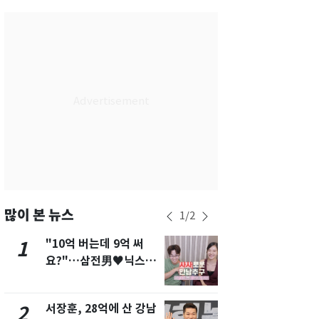
서울
34
℃
부산
31
℃
대구
34
℃
인천
34
℃
광주
35
℃
대전
35
℃
울산
31
℃
강릉
29
℃
많이 본 뉴스
1
/
2
제주
30
℃
"10억 버는데 9억 써
13호 태풍 '
1
6
요?"…삼전男♥닉스女
키나와·가고
3:3 단체소개팅 예능 화
근…26만명
제
서장훈, 28억에 산 강남
"캐리비안 
2
7