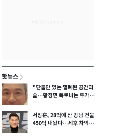
핫뉴스
"단둘만 있는 밀폐된 공간과
술…황정민 폭로녀는 두가지
에 집착했다"
서장훈, 28억에 산 강남 건물
450억 내놨다…세후 차익
280억 '잭팟'