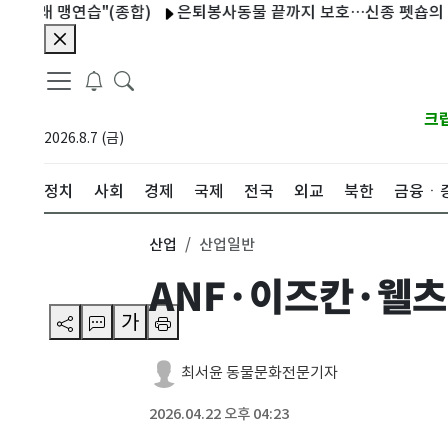
래 맹연습"(종합)
은퇴봉사동물 끝까지 보호…신종 펫숍의 보호소 
크
2026.8.7 (금)
정치
사회
경제
국제
전국
외교
북한
금융ㆍ
산업
산업일반
ANF·이즈칸·웰츠
가
최서윤 동물문화전문기자
2026.04.22 오후 04:23