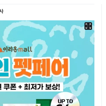
사
13호 태풍 '돌핀' 日오
6
키나와·가고시마현 접
근…26만명 대피령
"캐리비안 베이 여자 탈
7