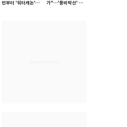
련부터 '워터캐논'까
가"…'풍비박산' 축
지 준비…쉼 없는 K
구협회장 후보 '실종'
리그