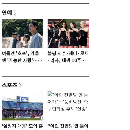
연예
여름엔 '호프', 가을
블핑 지수·제니·로제
엔 '가능한 사랑'…국
·리사, 데뷔 10주년
제영화제 수상 기대
이벤트 '완전체' 참석
감 [N이슈]
확정…기대감 UP
스포츠
'심정지 대응' 모의 훈
"이런 진흙탕 안 들어