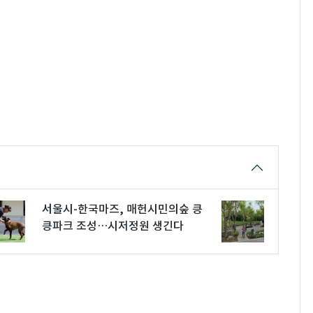
서울시-한국마즈, 매헌시민의숲 킁
킁파크 조성…시저정원 생긴다