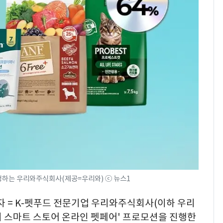
의실에 남자가 있어
요"…경찰 수사
전남광주 화정역 인근서
8
교통사고로 40대 심정
지…6명 부상
축구협회, 외국인 심판
9
들 10여명 대상 '성 접
대' 의혹…월드컵·올림
픽 예선 등
美 상원 클래리티법 처
10
리 난항…민주당 "윤리
·AML 보완 우선"
행하는 우리와주식회사(제공=우리와) ⓒ 뉴스1
자 = K-펫푸드 전문기업 우리와주식회사(이하 우리
이버 스마트 스토어 온라인 펫페어' 프로모션을 진행한