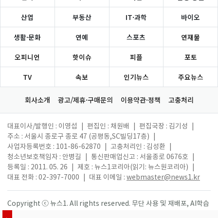
산업
부동산
IT·과학
바이오
생활·문화
연예
스포츠
연재물
오피니언
핫이슈
피플
포토
TV
속보
인기뉴스
주요뉴스
회사소개
광고/제휴·구매문의
이용약관·정책
고충처리
대표이사/발행인 : 이영섭
|
편집인 : 채원배
|
편집국장 : 김기성
|
주소 : 서울시 종로구 종로 47 (공평동,SC빌딩17층)
|
사업자등록번호 : 101-86-62870
|
고충처리인 : 김성환
|
청소년보호책임자 : 안병길
|
통신판매업신고 : 서울종로 0676호
|
등록일 : 2011. 05. 26
|
제호 : 뉴스1코리아(읽기: 뉴스원코리아)
|
대표 전화 : 02-397-7000
|
대표 이메일 :
webmaster@news1.kr
Copyright ⓒ 뉴스1. All rights reserved. 무단 사용 및 재배포, AI학습
활용 금지.