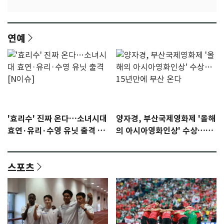
연예
'효리수' 진짜 온다…소녀시대
양자경, 부산국제영화제 '올해
효연·유리·수영 유닛 출격 [N
의 아시아영화인상' 수상…15
이슈]
년만에 부산 온다
스포츠