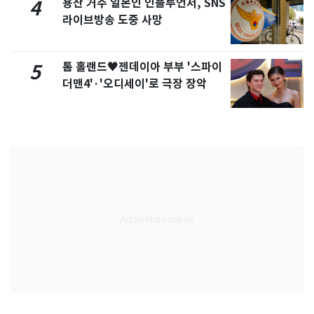
용산 거주 일본인 인플루언서, SNS
4
라이브방송 도중 사망
톰 홀랜드♥젠데이아 부부 '스파이
5
더맨4'·'오디세이'로 극장 장악