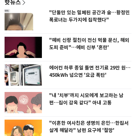
핫뉴스
"단둘만 있는 밀폐된 공간과 술…황정민
폭로녀는 두가지에 집착했다"
"예비 신랑 절친이 전신 먹물 문신, 해외
도피 준비"…예비 신부 '혼란'
에어컨 하루 종일 틀면 전기료 29만 원…
450kWh 넘으면 '요금 폭탄'
"내 '치부'까지 시모에게 보고하는 남
편…집이 감옥 같다" 아내 고통
"이혼한 여사친은 생명의 은인…한집서
살게 해달라" 남편 요구에 '절망'