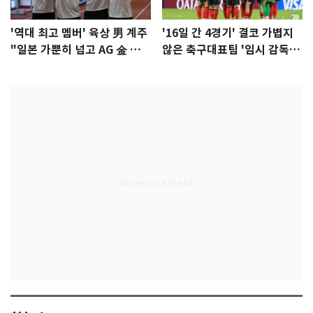
'역대 최고 멤버' 육상 男 계주
'16일 간 4경기' 결코 가볍지
"일본 가뿐히 넘고 AG 金 따겠
않은 축구대표팀 '임시 감독'
다"
무게