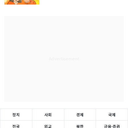
정치
사회
경제
국제
전국
외교
북한
금융·증권