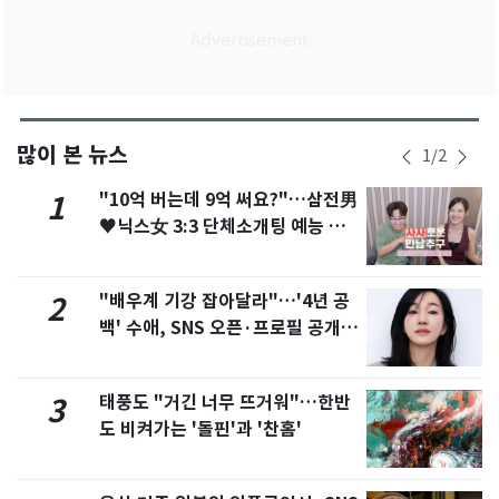
많이 본 뉴스
1
/
2
"10억 버는데 9억 써요?"…삼전男
1
♥닉스女 3:3 단체소개팅 예능 화
제
"배우계 기강 잡아달라"…'4년 공
2
백' 수애, SNS 오픈·프로필 공개
화제
태풍도 "거긴 너무 뜨거워"…한반
3
도 비켜가는 '돌핀'과 '찬홈'