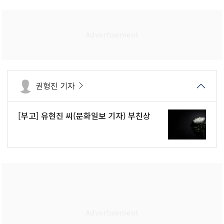
권형진 기자
[부고] 유현진 씨(문화일보 기자) 부친상