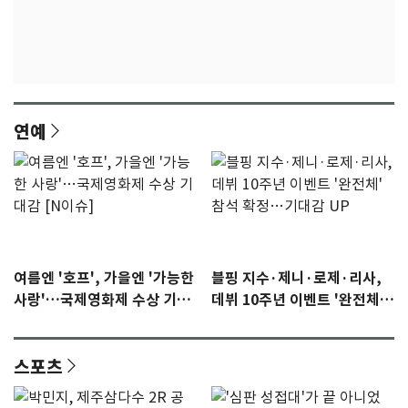
연예
여름엔 '호프', 가을엔 '가능한
블핑 지수·제니·로제·리사,
사랑'…국제영화제 수상 기대
데뷔 10주년 이벤트 '완전체'
감 [N이슈]
참석 확정…기대감 UP
스포츠