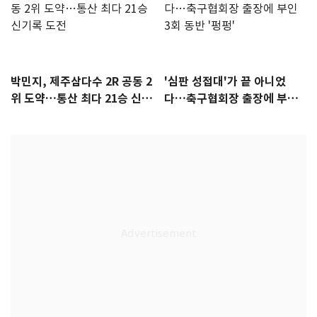
박민지, 제주삼다수 2R 공동 2
'심판 성접대'가 끝 아니었
위 도약…통산 최다 21승 신기
다…축구협회장 출장에 부인
록 도전
3회 동반 '펑펑'