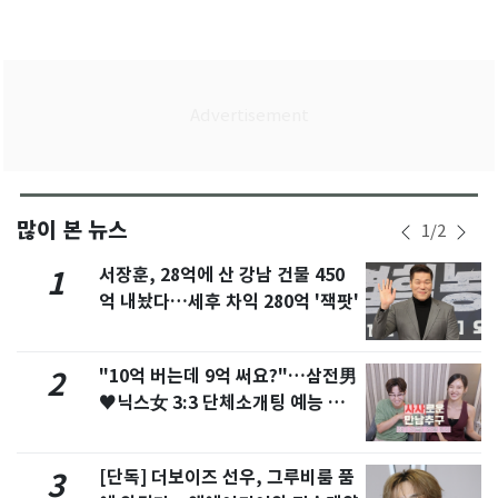
많이 본 뉴스
1
/
2
서장훈, 28억에 산 강남 건물 450
1
억 내놨다…세후 차익 280억 '잭팟'
"10억 버는데 9억 써요?"…삼전男
2
♥닉스女 3:3 단체소개팅 예능 화
제
[단독] 더보이즈 선우, 그루비룸 품
3