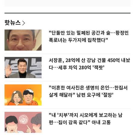
핫뉴스
"단둘만 있는 밀폐된 공간과 술…황정민
폭로녀는 두가지에 집착했다"
서장훈, 28억에 산 강남 건물 450억 내놨
다…세후 차익 280억 '잭팟'
"이혼한 여사친은 생명의 은인…한집서
살게 해달라" 남편 요구에 '절망'
"내 '치부'까지 시모에게 보고하는 남
편…집이 감옥 같다" 아내 고통