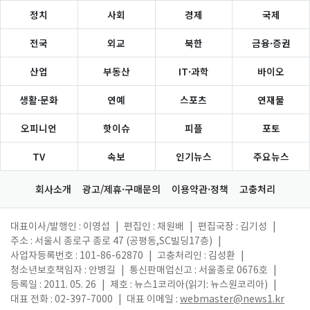
정치
사회
경제
국제
전국
외교
북한
금융·증권
산업
부동산
IT·과학
바이오
생활·문화
연예
스포츠
연재물
오피니언
핫이슈
피플
포토
TV
속보
인기뉴스
주요뉴스
회사소개
광고/제휴·구매문의
이용약관·정책
고충처리
대표이사/발행인 : 이영섭
|
편집인 : 채원배
|
편집국장 : 김기성
|
주소 : 서울시 종로구 종로 47 (공평동,SC빌딩17층)
|
사업자등록번호 : 101-86-62870
|
고충처리인 : 김성환
|
청소년보호책임자 : 안병길
|
통신판매업신고 : 서울종로 0676호
|
등록일 : 2011. 05. 26
|
제호 : 뉴스1코리아(읽기: 뉴스원코리아)
|
대표 전화 : 02-397-7000
|
대표 이메일 :
webmaster@news1.kr