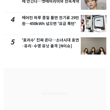
에 안긴다…앳에어리어와 전속계약
에어컨 하루 종일 틀면 전기료 29만
4
원…450kWh 넘으면 '요금 폭탄'
'효리수' 진짜 온다…소녀시대 효연
5
·유리·수영 유닛 출격 [N이슈]