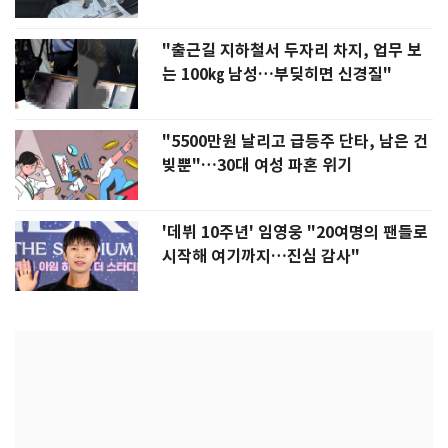
"출근길 지하철서 두자리 차지, 업무 보
는 100㎏ 남성…부딪히면 신경질"
"5500만원 날리고 급등주 단타, 남은 건
빚뿐"…30대 여성 파혼 위기
'데뷔 10주년' 임영웅 "20여명의 팬들로
시작해 여기까지…진심 감사"