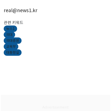
real@news1.kr
관련 키워드
뉴스1
의대
의대증원
교육부
대통령실