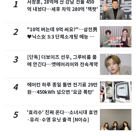
서장훈, 28억에 산 강남 건물 450
1
억 내놨다…세후 차익 280억 '잭팟'
"10억 버는데 9억 써요?"…삼전男
2
♥닉스女 3:3 단체소개팅 예능 화
제
[단독] 더보이즈 선우, 그루비룸 품
3
에 안긴다…앳에어리어와 전속계약
에어컨 하루 종일 틀면 전기료 29만
4
원…450kWh 넘으면 '요금 폭탄'
'효리수' 진짜 온다…소녀시대 효연
5
·유리·수영 유닛 출격 [N이슈]