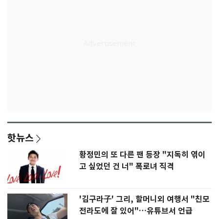
핫뉴스
황정민의 또 다른 팬 등장 "지독히 엮이
고 싶었던 건 너" 폭로녀 직격
'김구라子' 그리, 할머니외 여행서 "친모
전라도에 잘 있어"…유튜브서 언급