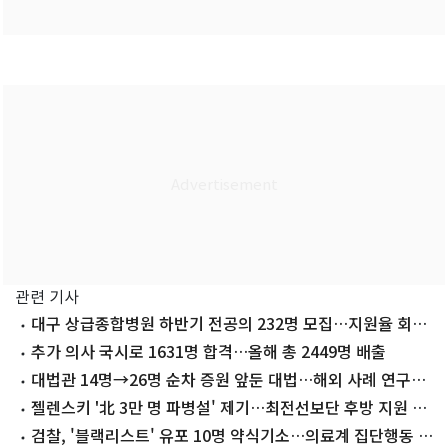
관련 기사
대구 상급종합병원 하반기 전공의 232명 모집…지원율 회복
세 이어질까
추가 의사 국시로 1631명 합격…올해 총 2449명 배출
대법관 14명→26명 순차 증원 앞둔 대법…해외 사례 연구한
다
젤렌스키 '北 3만 명 파병설' 제기…최전선보단 후방 지원 가
능성
검찰, '블랙리스트' 유포 10명 약식기소…의료계 집단행동 수