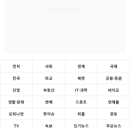
정치
사회
경제
국제
전국
외교
북한
금융·증권
산업
부동산
IT·과학
바이오
생활·문화
연예
스포츠
연재물
오피니언
핫이슈
피플
포토
TV
속보
인기뉴스
주요뉴스