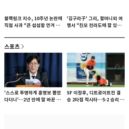
블랙핑크 지수, 10주년 논란에
'김구라子' 그리, 할머니외 여
직접 사과 "큰 섭섭함 안겨 미
행서 "친모 전라도에 잘 있
안"
어"…유튜브서 언급
스포츠
'스스로 투명하게 홍명보 뽑았
SF 이정후, 디트로이트전 결
다더니'…2년 만에 말 바꾼 이
승 2타점 적시타…5-2 승리 견
임생
인