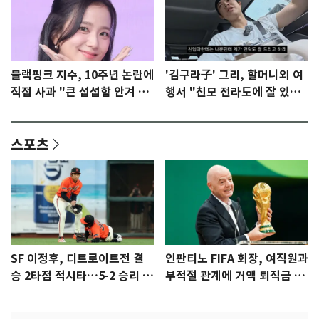
블랙핑크 지수, 10주년 논란에
'김구라子' 그리, 할머니외 여
직접 사과 "큰 섭섭함 안겨 미
행서 "친모 전라도에 잘 있
안"
어"…유튜브서 언급
스포츠
SF 이정후, 디트로이트전 결
인판티노 FIFA 회장, 여직원과
승 2타점 적시타…5-2 승리 견
부적절 관계에 거액 퇴직금 지
인
급 논란