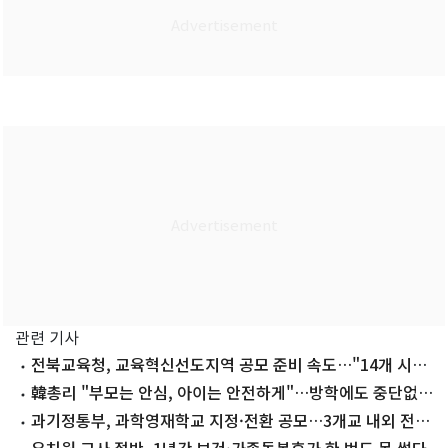
관련 기사
전북교육청, 교육혁신선도지역 공모 준비 속도…"14개 시군
모두 참여"
韓총리 "부모는 안심, 아이는 안전하게"…방학에도 중단없는
돌봄 강조
과기정통부, 과학영재학교 지정·전환 공모…3개교 내외 전환