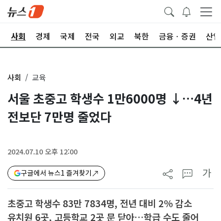
치
사회
경제
국제
전국
외교
북한
금융ㆍ증권
산업
사회
교육
서울 초중고 학생수 1만6000명 ↓…4년
전보단 7만명 줄었다
2024.07.10 오후 12:00
가
구글에서 뉴스1 즐겨찾기
초중고 학생수 83만 7834명, 전년 대비 2% 감소
유치원 6곳, 고등학교 2곳 문 닫아…학급 수도 줄어