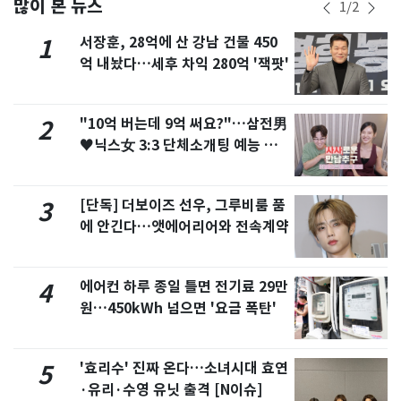
많이 본 뉴스
1
/
2
서장훈, 28억에 산 강남 건물 450
1
억 내놨다…세후 차익 280억 '잭팟'
"10억 버는데 9억 써요?"…삼전男
2
♥닉스女 3:3 단체소개팅 예능 화
제
[단독] 더보이즈 선우, 그루비룸 품
3
에 안긴다…앳에어리어와 전속계약
에어컨 하루 종일 틀면 전기료 29만
4
원…450kWh 넘으면 '요금 폭탄'
'효리수' 진짜 온다…소녀시대 효연
5
·유리·수영 유닛 출격 [N이슈]