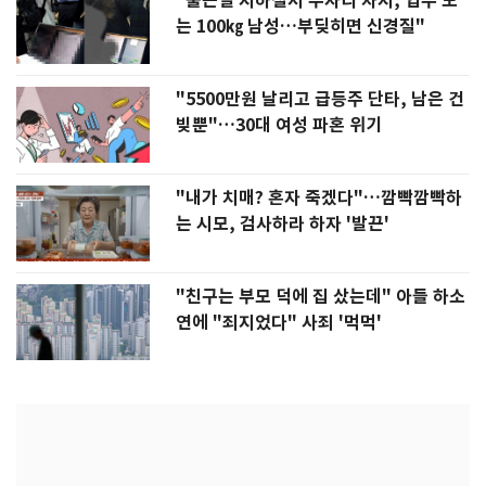
"출근길 지하철서 두자리 차지, 업무 보
는 100㎏ 남성…부딪히면 신경질"
"5500만원 날리고 급등주 단타, 남은 건
빚뿐"…30대 여성 파혼 위기
"내가 치매? 혼자 죽겠다"…깜빡깜빡하
는 시모, 검사하라 하자 '발끈'
"친구는 부모 덕에 집 샀는데" 아들 하소
연에 "죄지었다" 사죄 '먹먹'