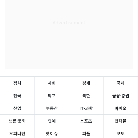
정치
사회
경제
국제
전국
외교
북한
금융·증권
산업
부동산
IT·과학
바이오
생활·문화
연예
스포츠
연재물
오피니언
핫이슈
피플
포토