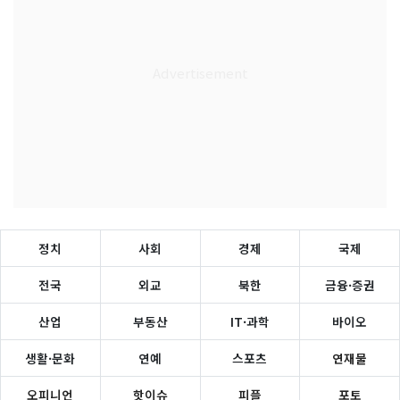
정치
사회
경제
국제
전국
외교
북한
금융·증권
산업
부동산
IT·과학
바이오
생활·문화
연예
스포츠
연재물
오피니언
핫이슈
피플
포토