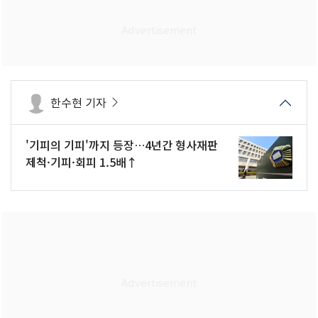
한수현 기자
'기피의 기피'까지 등장…4년간 형사재판
제척·기피·회피 1.5배↑