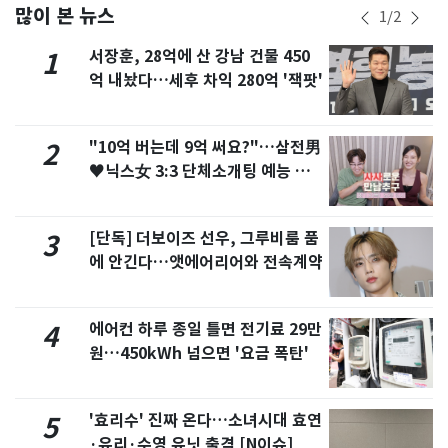
많이 본 뉴스
1
/
2
서장훈, 28억에 산 강남 건물 450
1
억 내놨다…세후 차익 280억 '잭팟'
"10억 버는데 9억 써요?"…삼전男
2
♥닉스女 3:3 단체소개팅 예능 화
제
[단독] 더보이즈 선우, 그루비룸 품
3
에 안긴다…앳에어리어와 전속계약
에어컨 하루 종일 틀면 전기료 29만
4
원…450kWh 넘으면 '요금 폭탄'
'효리수' 진짜 온다…소녀시대 효연
5
·유리·수영 유닛 출격 [N이슈]