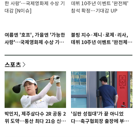
여름엔 '호프', 가을엔 '가능한
블핑 지수·제니·로제·리사,
사랑'…국제영화제 수상 기대
데뷔 10주년 이벤트 '완전체'
감 [N이슈]
참석 확정…기대감 UP
스포츠
박민지, 제주삼다수 2R 공동 2
'심판 성접대'가 끝 아니었
위 도약…통산 최다 21승 신기
다…축구협회장 출장에 부인
록 도전
3회 동반 '펑펑'