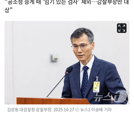
"공소청 승계 때 '임기 있는 검사' 제외…감찰부장만 대
상"
김성동 대검찰청 감찰부장. 2025.10.27 ⓒ 뉴스1 이승배 기자