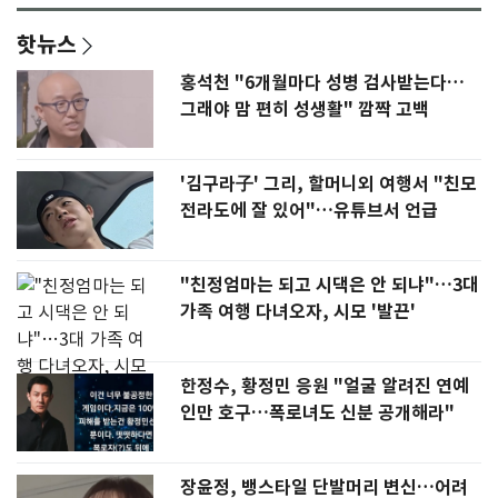
핫뉴스
홍석천 "6개월마다 성병 검사받는다…
그래야 맘 편히 성생활" 깜짝 고백
'김구라子' 그리, 할머니외 여행서 "친모
전라도에 잘 있어"…유튜브서 언급
"친정엄마는 되고 시댁은 안 되냐"…3대
가족 여행 다녀오자, 시모 '발끈'
한정수, 황정민 응원 "얼굴 알려진 연예
인만 호구…폭로녀도 신분 공개해라"
장윤정, 뱅스타일 단발머리 변신…어려