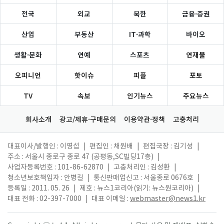
전국
외교
북한
금융·증권
산업
부동산
IT·과학
바이오
생활·문화
연예
스포츠
연재물
오피니언
핫이슈
피플
포토
TV
속보
인기뉴스
주요뉴스
회사소개
광고/제휴·구매문의
이용약관·정책
고충처리
대표이사/발행인 : 이영섭
|
편집인 : 채원배
|
편집국장 : 김기성
|
주소 : 서울시 종로구 종로 47 (공평동,SC빌딩17층)
|
사업자등록번호 : 101-86-62870
|
고충처리인 : 김성환
|
청소년보호책임자 : 안병길
|
통신판매업신고 : 서울종로 0676호
|
등록일 : 2011. 05. 26
|
제호 : 뉴스1코리아(읽기: 뉴스원코리아)
|
대표 전화 : 02-397-7000
|
대표 이메일 :
webmaster@news1.kr