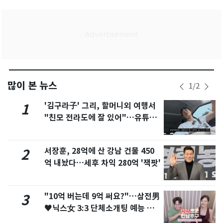
많이 본 뉴스
1
/
2
'김구라子' 그리, 할머니외 여행서
1
"친모 전라도에 잘 있어"…유튜브
서 언급
서장훈, 28억에 산 강남 건물 450
2
억 내놨다…세후 차익 280억 '잭팟'
"10억 버는데 9억 써요?"…삼전男
3
♥닉스女 3:3 단체소개팅 예능 화
제