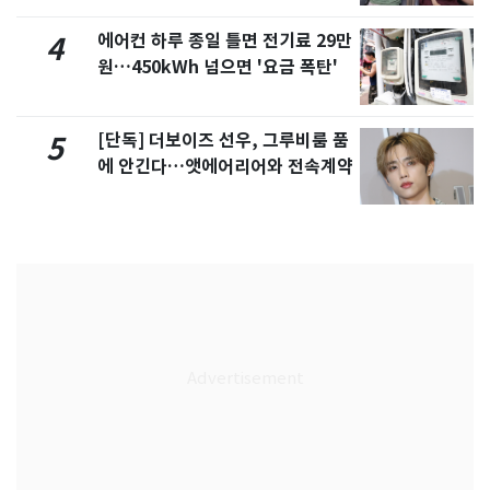
에어컨 하루 종일 틀면 전기료 29만
4
원…450kWh 넘으면 '요금 폭탄'
[단독] 더보이즈 선우, 그루비룸 품
5
에 안긴다…앳에어리어와 전속계약