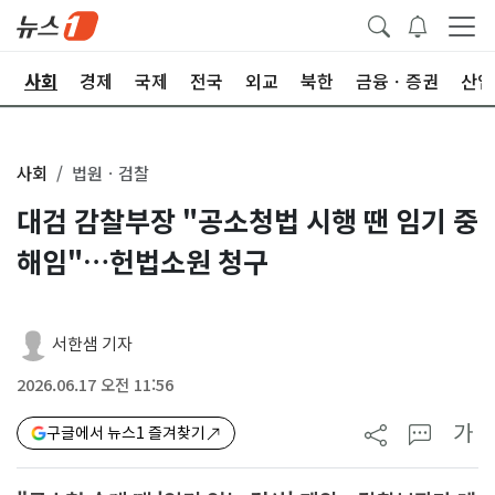
치
사회
경제
국제
전국
외교
북한
금융ㆍ증권
산업
사회
법원ㆍ검찰
대검 감찰부장 "공소청법 시행 땐 임기 중
해임"…헌법소원 청구
서한샘 기자
2026.06.17 오전 11:56
가
구글에서 뉴스1 즐겨찾기