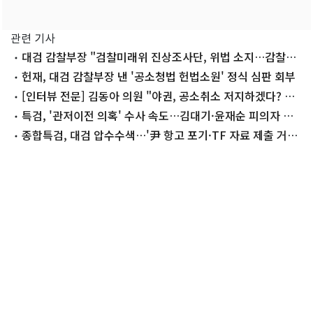
관련 기사
대검 감찰부장 "검찰미래위 진상조사단, 위법 소지…감찰부
배제 우려"
헌재, 대검 감찰부장 낸 '공소청법 헌법소원' 정식 심판 회부
[인터뷰 전문] 김동아 의원 "야권, 공소취소 저지하겠다? 파
급력 없어"
특검, '관저이전 의혹' 수사 속도…김대기·윤재순 피의자 소
환(종합)
종합특검, 대검 압수수색…'尹 항고 포기·TF 자료 제출 거부'
관련