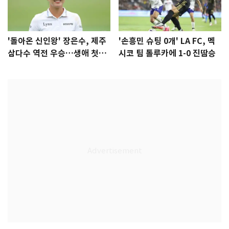
'돌아온 신인왕' 장은수, 제주
'손흥민 슈팅 0개' LA FC, 멕
삼다수 역전 우승…생애 첫승
시코 팀 톨루카에 1-0 진땀승
감격