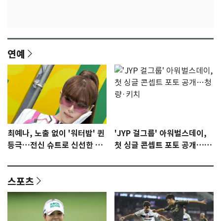
연예
최예나, 노출 없이 '워터밤' 퀸
'JYP 걸그룹' 아워벌스데이,
등극…전신 슈트로 신선한 충
첫 싱글 콘셉트 포토 공개…청
격 [N샷]
량·키치
스포츠