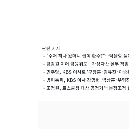
관련 기사
"수저 하나 놨더니 급여 환수?"…억울함 
금감원 이어 금융위도…가상자산 실무 책임자
민주당, KBS 이사로 '구창훈·김유진·이승
방미통위, KBS 이사 강명현·박상훈·우형
조정원, 로스쿨생 대상 공정거래 분쟁조정 