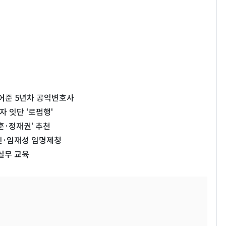
풀어준 5년차 공익변호사
 잇단 '로펌행'
훈·정재권' 추천
진·임재성 임명제청
실무 교육