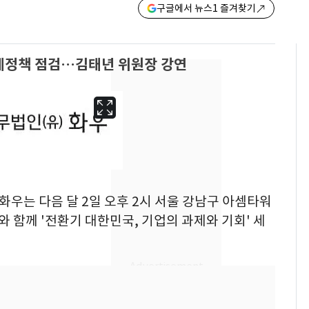
구글에서 뉴스1 즐겨찾기
제정책 점검…김태년 위원장 강연
 화우는 다음 달 2일 오후 2시 서울 강남구 아셈타워
함께 '전환기 대한민국, 기업의 과제와 기회' 세
회춘실험 억만장자, '여
6
친 생리혈' 냉동고 보
관…"자궁 내부 궁금