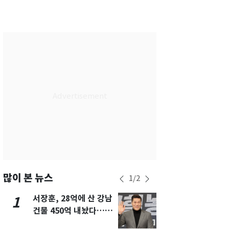
서울
29
℃
부산
27
℃
대구
30
℃
인천
32
℃
광주
33
℃
대전
30
℃
울산
25
℃
강릉
22
℃
제주
29
℃
많이 본 뉴스
1
/
2
서장훈, 28억에 산 강남
회춘실험 억만
1
6
건물 450억 내놨다…세
친 생리혈' 냉동고 보
후 차익 280억 '잭팟'
관…"자궁 