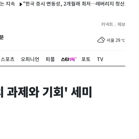
속
"한국 증시 변동성, 2개월래 최저…레버리지 청산으로 진정"
커넥트
제보
|
제주
29
℃
문
서울
29
℃
부산
27
℃
스포츠
오피니언
피플
포토
TV
대구
30
℃
인천
32
℃
의 과제와 기회' 세미
광주
33
℃
대전
30
℃
울산
25
℃
강릉
22
℃
제주
29
℃