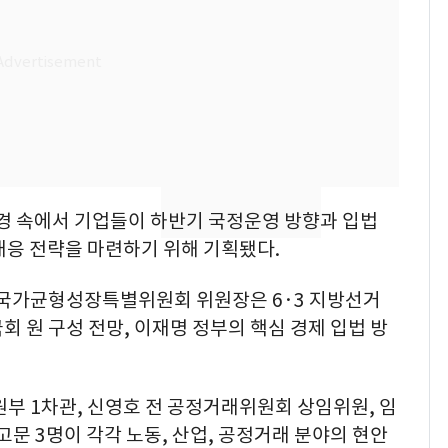
해"
'심판 성접대'가 끝 아니
7
었다…축구협회장 출장
에 부인 3회 동반 '펑펑'
[단독] 경찰, '김부장'
8
제작사 회장 수사…자본
시장법 위반 의혹
'일타강사' 남편과 아내
9
경 속에서 기업들이 하반기 국정운영 방향과 입법
의 마지막 술자리…비극
대응 전략을 마련하기 위해 기획됐다.
으로 끝나버린 17년
 국가균형성장특별위원회 위원장은 6·3 지방선거
13호 태풍 '돌핀' 日오
10
회 원 구성 전망, 이재명 정부의 핵심 경제 입법 방
키나와·가고시마현 접
근…26만명 대피령
부 1차관, 신영호 전 공정거래위원회 상임위원, 임
고문 3명이 각각 노동, 산업, 공정거래 분야의 현안