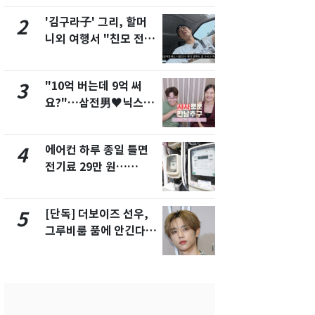
해"
'김구라子' 그리, 할머
'심판 성접대
2
7
니외 여행서 "친모 전라
었다…축구
도에 잘 있어"…유튜브
에 부인 3회 
서 언급
"10억 버는데 9억 써
[단독] 경찰,
3
8
요?"…삼전男♥닉스女
제작사 회장
3:3 단체소개팅 예능 화
시장법 위반
제
에어컨 하루 종일 틀면
'일타강사' 
4
9
전기료 29만 원…
의 마지막 
450kWh 넘으면 '요금
으로 끝나버린
폭탄'
[단독] 더보이즈 선우,
13호 태풍 '
5
10
그루비룸 품에 안긴다…
키나와·가고
앳에어리어와 전속계약
근…26만명