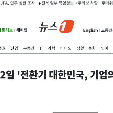
 연루 심판 조사
전북 일부 폭염경보→주의보 하향…무더위는 지
립토허브
해피펫
English
노동신
|
|
증권
산업
부동산
ITㆍ과학
바이오
생활ㆍ문화
연예
2일 '전환기 대한민국, 기업