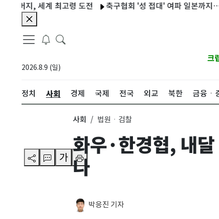
버지, 세계 최고령 도전
축구협회 '성 접대' 여파 일본까지…JFA,
크
2026.8.9 (일)
사회
정치
경제
국제
전국
외교
북한
금융ㆍ
사회
법원ㆍ검찰
화우·한경협, 내달 
가
나
박응진 기자