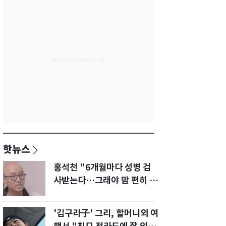
핫뉴스
홍석천 "6개월마다 성병 검
사받는다…그래야 맘 편히 성
생활" 깜짝 고백
'김구라子' 그리, 할머니외 여