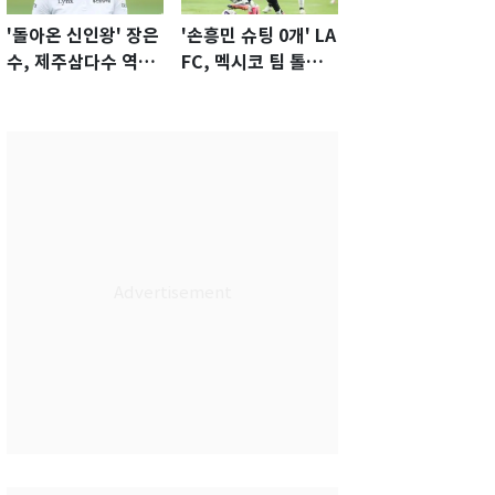
'돌아온 신인왕' 장은
'손흥민 슈팅 0개' LA
수, 제주삼다수 역전
FC, 멕시코 팀 톨루
우승…생애 첫승 감
카에 1-0 진땀승
격