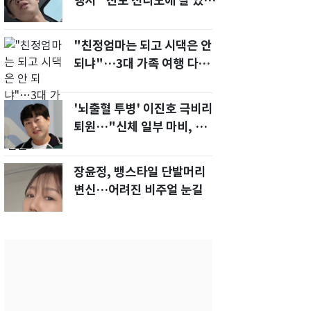
행서 "친모 전라도에 잘 있
어"…유튜브서 언급
"친정엄마는 되고 시댁은 안
되냐"…3대 가족 여행 다녀
오자, 시모 '발끈'
'뇌출혈 투병' 이진호 극비리
퇴원…"신체 일부 마비, 의사
소통 불편'
장윤정, 뱅스타일 단발머리
변신…어려진 비주얼 눈길