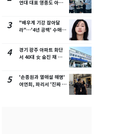
연대 대표 영종도 아파
"주주 환원 
트서 숨진 채 발견
확대할 것" 
"배우계 기강 잡아달
"하늘로 떠
3
8
라"…'4년 공백' 수애,
속"…이현주
SNS 오픈·프로필 공개
번째 모발 
화제
경기 광주 아파트 화단
태풍도 "거
4
9
서 40대 女 숨진 채 발
워"…한반도
견…시신 옆엔 '이불'
'돌핀'과 '찬
'손종원과 열애설 해명'
[단독] 아내
5
10
여연희, 파리서 '진짜 연
성매매 여성
인'과 입맞춤…훈남이
아 때려 살해
네 [N샷]
형