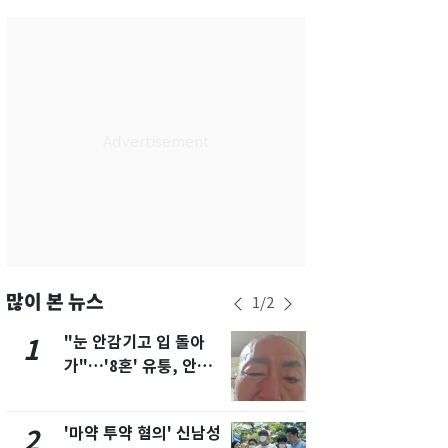
서울
35
℃
부산
34
℃
대구
36
℃
인천
36
℃
광주
35
℃
대전
35
℃
울산
31
℃
강릉
30
℃
많이 본 뉴스
1
/
2
제주
31
℃
"눈 안감기고 입 돌아
용산 거주 
1
6
가"…'8혼' 유퉁, 안면
루언서, SN
마비 근황 유튜브서 공
송 도중 사망
개
'마약 투약 혐의' 신남성
삼성전자·S
2
7