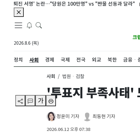
퇴진 서명' 논란…"당원은 100만명" vs "짠물 선동과 달라"
상반기
크
2026.8.6 (목)
사회
정치
경제
국제
전국
외교
북한
금융ㆍ
사회
법원ㆍ검찰
'투표지 부족사태'
가
정윤미 기자
최동현 기자
2026.06.12 오후 07:38