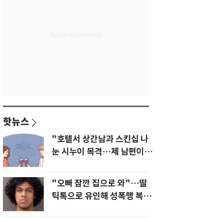
핫뉴스
"호텔서 상간남과 스킨십 나
눈 시누이 목격…제 남편이
입 다물라 하네요"
"오빠 잠깐 집으로 와"…딸
틱톡으로 유인해 성폭행 복수
한 아빠