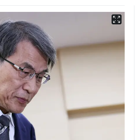
용산 거주 일본인 인플
6
루언서, SNS 라이브방
송 도중 사망
삼성전자·SK하이닉스
7