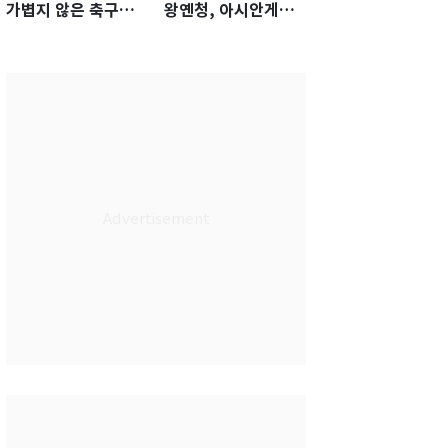
가볍지 않은 축구대
왕옌청, 아시안게임
표팀 '임시 감독' 무게
서 한국전 '표적 등판'
가능성