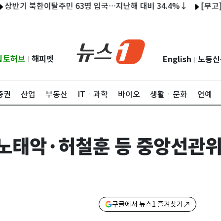
 북한이탈주민 63명 입국…지난해 대비 34.4%↓
[부고] 이중
립토허브
해피펫
English
노동신
|
|
증권
산업
부동산
ITㆍ과학
바이오
생활ㆍ문화
연예
 노태악·허철훈 등 중앙선관
구글에서 뉴스1 즐겨찾기