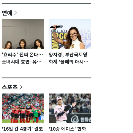
연예
'효리수' 진짜 온다…
양자경, 부산국제영
소녀시대 효연·유리·
화제 '올해의 아시아
수영 유닛 출격 [N이
영화인상' 수상…15
슈]
년만에 부산 온다
스포츠
'16일 간 4경기' 결코
'10승 에이스' 한화