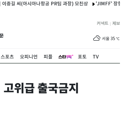
길 씨(아시아나항공 PR팀 과장) 모친상
'JIMFF' 장항준 "안재홍
커넥트
제보
|
제주
31
℃
문
서울
35
℃
부산
34
℃
스포츠
오피니언
피플
포토
TV
대구
36
℃
인천
36
℃
위 고위급 출국금지
광주
35
℃
대전
35
℃
울산
31
℃
강릉
30
℃
제주
31
℃