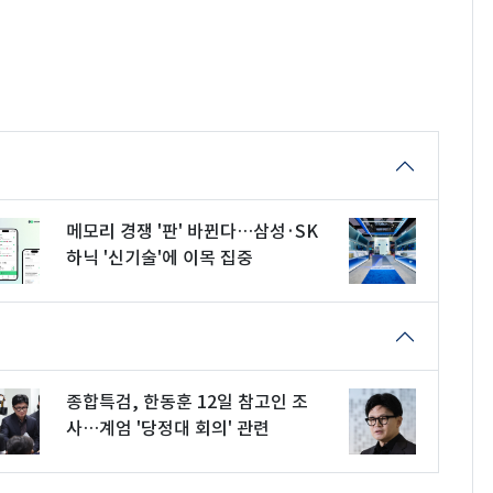
메모리 경쟁 '판' 바뀐다…삼성·SK
하닉 '신기술'에 이목 집중
종합특검, 한동훈 12일 참고인 조
사…계엄 '당정대 회의' 관련