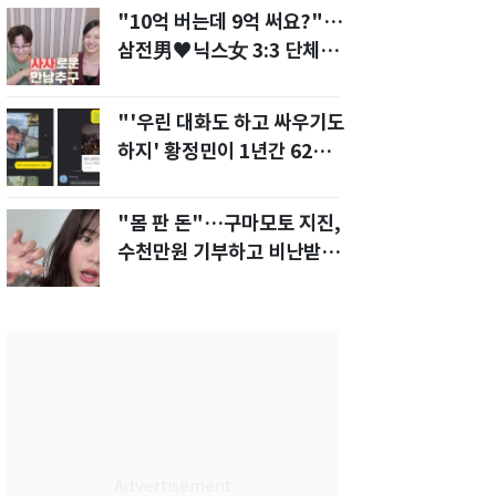
"10억 버는데 9억 써요?"…
삼전男♥닉스女 3:3 단체소
개팅 예능 화제
"'우린 대화도 하고 싸우기도
하지' 황정민이 1년간 62차례
먼저 전화"
"몸 판 돈"…구마모토 지진,
수천만원 기부하고 비난받은
성인물 배우