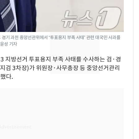
"주주 환원 의미 있게
확대할 것" 약속
"하늘로 떠난 딸과의 약
8
속"…이현주 경사, 세
후 경기 과천 중앙선관위에서 ‘투표용지 부족 사태’ 관련 대국민 사과를
번째 모발 기부
구윤성 기자
태풍도 "거긴 너무 뜨거
9
6·3 지방선거 투표용지 부족 사태를 수사하는 검·경
워"…한반도 비켜가는
'돌핀'과 '찬홈'
지검 3차장)가 위원장·사무총장 등 중앙선거관리
했다.
[단독] 아내 가출하자
10
성매매 여성 부르고 영
아 때려 살해한 친부, 중
형