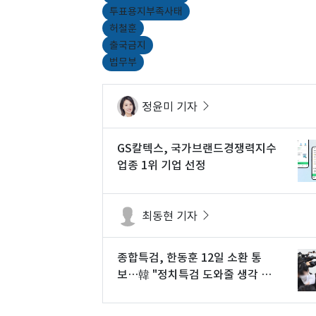
투표용지부족사태
허철훈
출국금지
법무부
정윤미 기자
GS칼텍스, 국가브랜드경쟁력지수
업종 1위 기업 선정
최동현 기자
종합특검, 한동훈 12일 소환 통
보…韓 "정치특검 도와줄 생각 없
다"(종합)