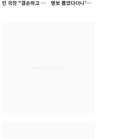
인 극찬 "겸손하고 노
명보 뽑았다더니'…2
력하는 선수…좋은
년 만에 말 바꾼 이임
첫인상"
생