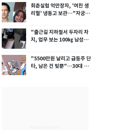
회춘실험 억만장자, '여친 생
리혈' 냉동고 보관…"자궁 내
부 궁금해"
"출근길 지하철서 두자리 차
지, 업무 보는 100㎏ 남성…
부딪히면 신경질"
"5500만원 날리고 급등주 단
타, 남은 건 빚뿐"…30대 여
성 파혼 위기