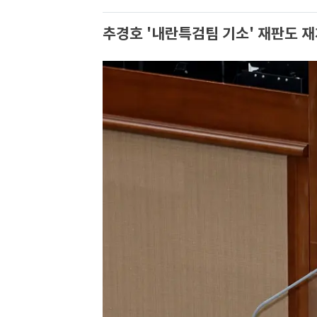
추경호 '내란특검팀 기소' 재판도 