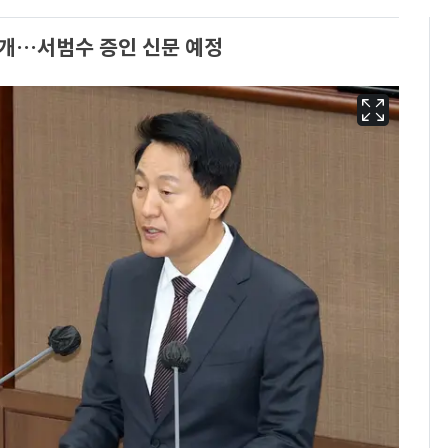
재개…서범수 증인 신문 예정
13호 태풍 '돌핀' 日오
6
키나와·가고시마현 접
근…26만명 대피령
[단독] 경찰, '김부장'
7