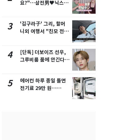
요?"…삼전男♥닉스女
제작사 회장
3:3 단체소개팅 예능 화
시장법 위반
제
'김구라子' 그리, 할머
낮 최고 37
3
8
니외 여행서 "친모 전라
속…전국 곳곳
도에 잘 있어"…유튜브
날씨]
서 언급
[단독] 더보이즈 선우,
[단독]중수
4
9
그루비룸 품에 안긴다…
수사관 경력
앳에어리어와 전속계약
진…법무사·
택' 유지
에어컨 하루 종일 틀면
회춘실험 억만
5
10
전기료 29만 원…
친 생리혈' 냉동고 보
450kWh 넘으면 '요금
관…"자궁 
폭탄'
해"