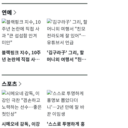
연예
블랙핑크 지수, 10주
'김구라子' 그리, 할
년 논란에 직접 사과
머니외 여행서 "친모
"큰 섭섭함 안겨 미
전라도에 잘 있어"…
안"
유튜브서 언급
스포츠
시메오네 감독, 이강
'스스로 투명하게 홍