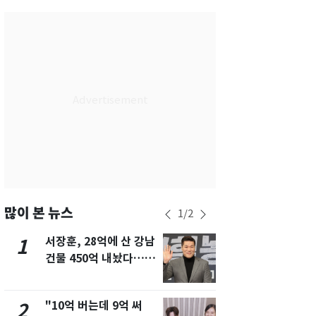
서울
24
℃
부산
26
℃
대구
27
℃
인천
25
℃
광주
27
℃
대전
27
℃
울산
25
℃
강릉
18
℃
많이 본 뉴스
1
/
2
제주
25
℃
서장훈, 28억에 산 강남
13호 태풍 '
1
6
건물 450억 내놨다…세
키나와·가고
후 차익 280억 '잭팟'
근…26만명
"10억 버는데 9억 써
[단독] 경찰,
2
7