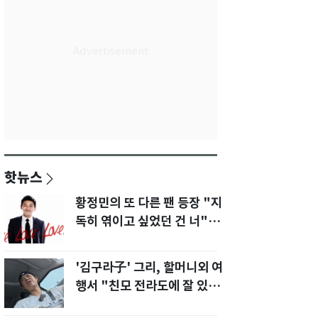
핫뉴스
황정민의 또 다른 팬 등장 "지
독히 엮이고 싶었던 건 너" 폭
로녀 직격
'김구라子' 그리, 할머니외 여
행서 "친모 전라도에 잘 있
어"…유튜브서 언급