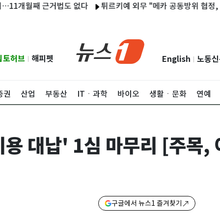
개월째 근거법도 없다
튀르키예 외무 "메카 공동방위 협정, 이란 노
립토허브
해피펫
English
노동신
|
|
증권
산업
부동산
ITㆍ과학
바이오
생활ㆍ문화
연예
용 대납' 1심 마무리 [주목,
구글에서 뉴스1 즐겨찾기