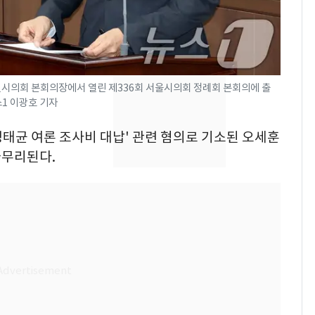
제작사 회장 수사…자본
시장법 위반 의혹
낮 최고 37도 폭염 계
8
속…전국 곳곳 비 [오늘
날씨]
별시의회 본회의장에서 열린 제336회 서울시의회 정례회 본회의에 출
뉴스1 이광호 기자
[단독]중수청 가는 검찰
9
수사관 경력 합산 추
'명태균 여론 조사비 대납' 관련 혐의로 기소된 오세훈
진…법무사·집행관 '혜
마무리된다.
택' 유지
회춘실험 억만장자, '여
10
친 생리혈' 냉동고 보
관…"자궁 내부 궁금
해"