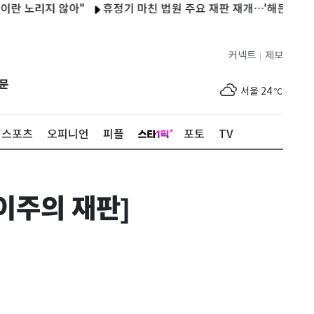
리지 않아"
휴정기 마친 법원 주요 재판 재개…'해든이 학대' 25일
커넥트
제보
|
제주
25
℃
문
서울
24
℃
부산
26
℃
스포츠
오피니언
피플
포토
TV
대구
27
℃
인천
25
℃
 이주의 재판]
광주
27
℃
대전
27
℃
울산
25
℃
강릉
18
℃
제주
25
℃