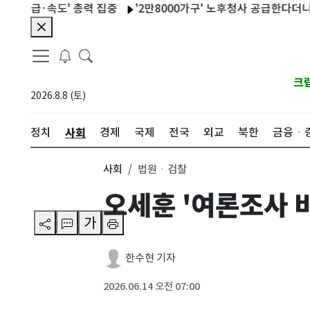
·속도' 총력 집중
'2만8000가구' 노후청사 공급한다더니…11
크
2026.8.8 (토)
사회
정치
경제
국제
전국
외교
북한
금융ㆍ
사회
법원ㆍ검찰
오세훈 '여론조사 비
가
한수현 기자
2026.06.14 오전 07:00