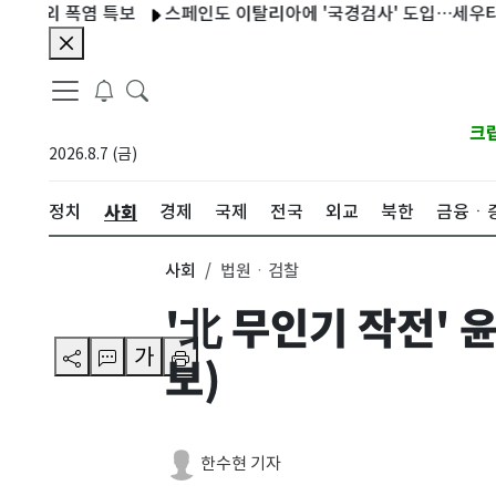
외 폭염 특보
스페인도 이탈리아에 '국경검사' 도입…세우타 사태
크
2026.8.7 (금)
사회
정치
경제
국제
전국
외교
북한
금융ㆍ
사회
법원ㆍ검찰
'北 무인기 작전' 
가
보)
한수현 기자