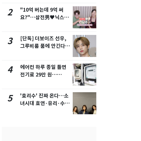
"10억 버는데 9억 써
"캐리비안 
2
7
요?"…삼전男♥닉스女
의실에 남자
3:3 단체소개팅 예능 화
요"…경찰 
제
[단독] 더보이즈 선우,
[단독]중수
3
8
그루비룸 품에 안긴다…
수사관 경력
앳에어리어와 전속계약
진…법무사·
택' 유지
에어컨 하루 종일 틀면
전남광주 화
4
9
전기료 29만 원…
교통사고로 
450kWh 넘으면 '요금
지…6명 부
폭탄'
'효리수' 진짜 온다…소
축구협회, 
5
10
녀시대 효연·유리·수영
들 10여명 대
유닛 출격 [N이슈]
대' 의혹…
픽 예선 등