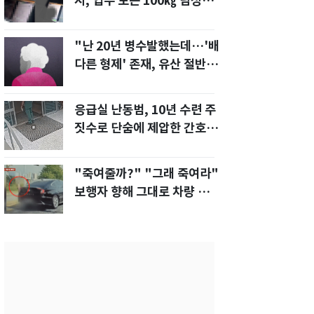
지, 업무 보는 100㎏ 남성…
부딪히면 신경질"
"난 20년 병수발했는데…'배
다른 형제' 존재, 유산 절반 가
져가나"
응급실 난동범, 10년 수련 주
짓수로 단숨에 제압한 간호사
화제[영상]
"죽여줄까?" "그래 죽여라"
보행자 향해 그대로 차량 돌진
한 운전자[영상]