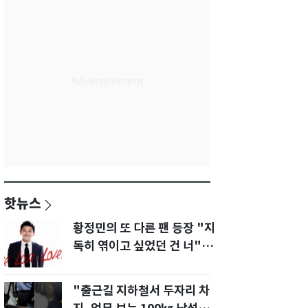
핫뉴스
황정민의 또 다른 팬 등장 "지
독히 엮이고 싶었던 건 너" 폭
로녀 직격
"출근길 지하철서 두자리 차