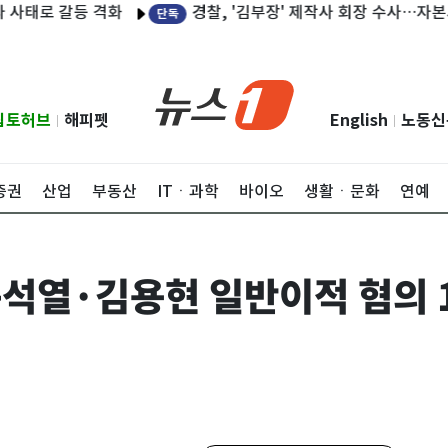
경찰, '김부장' 제작사 회장 수사…자본시장법
로 갈등 격화
단독
립토허브
해피펫
English
노동신
|
|
증권
산업
부동산
ITㆍ과학
바이오
생활ㆍ문화
연예
윤석열·김용현 일반이적 혐의 1