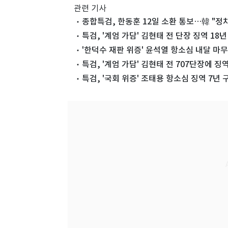
관련 기사
종합특검, 한동훈 12일 소환 통보…韓 "정
특검, '계엄 가담' 김현태 전 단장 징역 18
'한덕수 재판 위증' 윤석열 항소심 내달 마
특검, '계엄 가담' 김현태 전 707단장에 징역
특검, '국회 위증' 조태용 항소심 징역 7년 