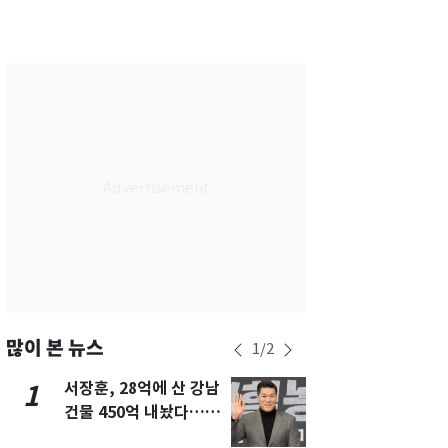
서울
28
℃
부산
28
℃
대구
29
℃
인천
30
℃
광주
27
℃
대전
27
℃
울산
28
℃
강릉
27
℃
제주
29
℃
많이 본 뉴스
1
/
2
서장훈, 28억에 산 강남
13호 태풍 '
1
6
건물 450억 내놨다…세
키나와·가고
후 차익 280억 '잭팟'
근…26만명