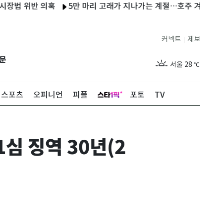
 위반 의혹
5만 마리 고래가 지나가는 계절…호주 겨울이 특별한
커넥트
제보
|
제주
29
℃
문
서울
28
℃
부산
28
℃
스포츠
오피니언
피플
포토
TV
대구
29
℃
인천
30
℃
심 징역 30년(2
광주
27
℃
대전
27
℃
울산
28
℃
강릉
27
℃
제주
29
℃