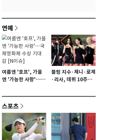
연예
여름엔 '호프', 가을
블핑 지수·제니·로제
엔 '가능한 사랑'…국
·리사, 데뷔 10주년
제영화제 수상 기대
이벤트 '완전체' 참석
감 [N이슈]
확정…기대감 UP
스포츠