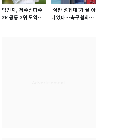
박민지, 제주삼다수
'심판 성접대'가 끝 아
2R 공동 2위 도약…
니었다…축구협회장
통산 최다 21승 신기
출장에 부인 3회 동반
록 도전
'펑펑'