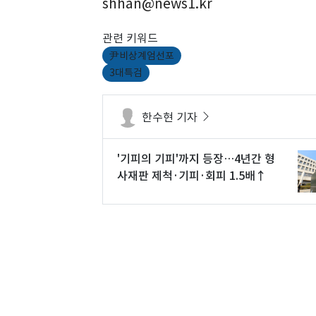
shhan@news1.kr
관련 키워드
尹비상계엄선포
3대특검
한수현 기자
'기피의 기피'까지 등장…4년간 형
사재판 제척·기피·회피 1.5배↑