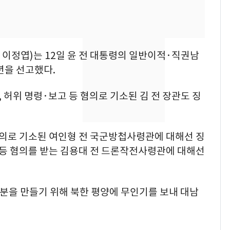
"캐리비안 베이 여자 탈
7
의실에 남자가 있어
요"…경찰 수사
이정엽)는 12일 윤 전 대통령의 일반이적·직권남
[단독]중수청 가는 검찰
8
년을 선고했다.
수사관 경력 합산 추
진…법무사·집행관 '혜
허위 명령·보고 등 혐의로 기소된 김 전 장관도 징
택' 유지
전남광주 화정역 인근서
9
교통사고로 40대 심정
지…6명 부상
의로 기소된 여인형 전 국군방첩사령관에 대해선 징
 등 혐의를 받는 김용대 전 드론작전사령관에 대해선
축구협회, 외국인 심판
10
들 10여명 대상 '성 접
대' 의혹…월드컵·올림
 명분을 만들기 위해 북한 평양에 무인기를 보내 대남
픽 예선 등