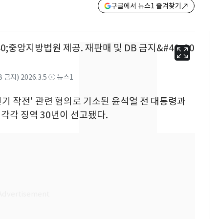
구글에서 뉴스1 즐겨찾기
지) 2026.3.5 ⓒ 뉴스1
무인기 작전' 관련 혐의로 기소된 윤석열 전 대통령과
 각각 징역 30년이 선고됐다.
13호 태풍 '돌핀' 日오
6
키나와·가고시마현 접
근…26만명 대피령