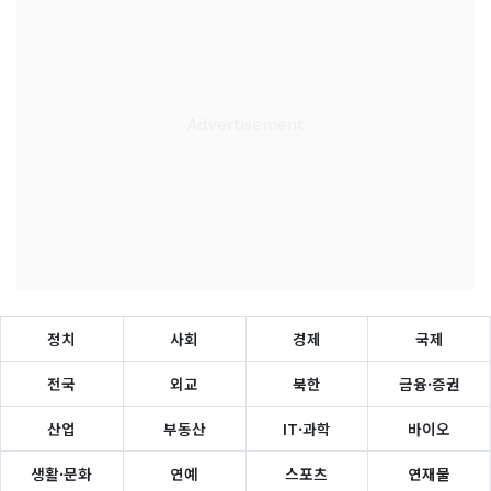
정치
사회
경제
국제
전국
외교
북한
금융·증권
산업
부동산
IT·과학
바이오
생활·문화
연예
스포츠
연재물