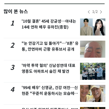
많이 본 뉴스
1
/
2
'10월 결혼' 45세 강균성…아내는
1
14세 연하 배우 유하진(종합)
"눈 안감기고 입 돌아가"…'8혼' 유
2
퉁, 안면마비 근황 유튜브서 공개
'마약 투약 혐의' 신남성연대 대표
3
영종도 아파트서 숨진 채 발견
'99세 배우' 신영균, 건강 여전…신
4
현준 "꾸준히 운동하시는 모습에 큰
자극"