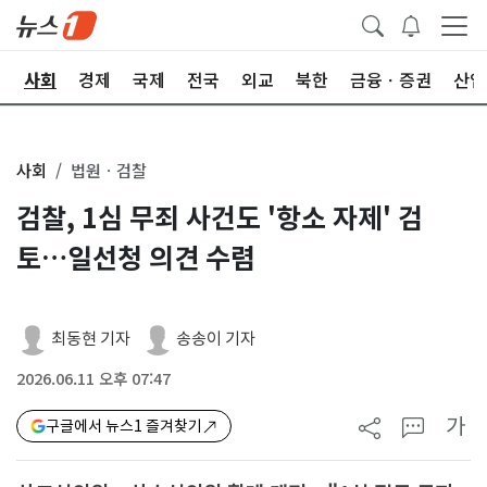
치
사회
경제
국제
전국
외교
북한
금융ㆍ증권
산업
사회
법원ㆍ검찰
검찰, 1심 무죄 사건도 '항소 자제' 검
토…일선청 의견 수렴
최동현 기자
송송이 기자
2026.06.11 오후 07:47
가
구글에서 뉴스1 즐겨찾기