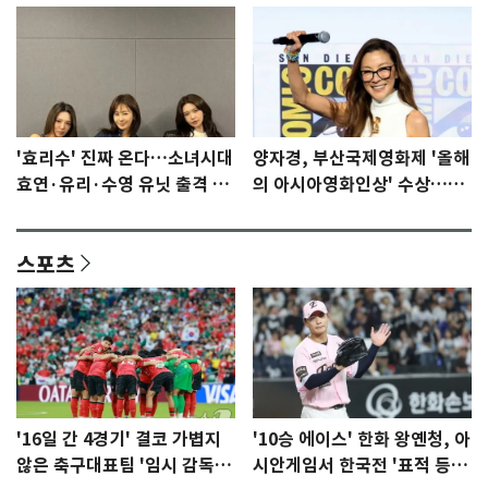
'효리수' 진짜 온다…소녀시대
양자경, 부산국제영화제 '올해
효연·유리·수영 유닛 출격 [N
의 아시아영화인상' 수상…15
이슈]
년만에 부산 온다
스포츠
'16일 간 4경기' 결코 가볍지
'10승 에이스' 한화 왕옌청, 아
않은 축구대표팀 '임시 감독'
시안게임서 한국전 '표적 등