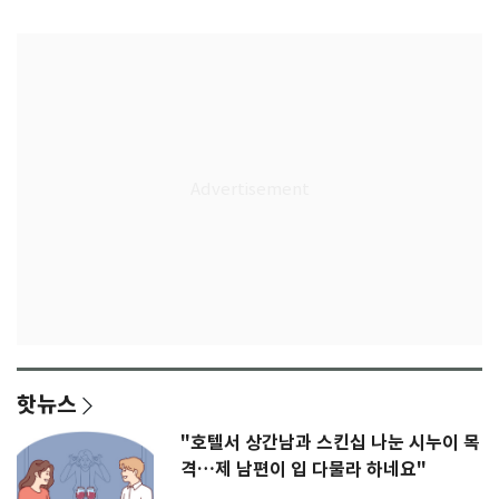
무게
판' 가능성
핫뉴스
"호텔서 상간남과 스킨십 나눈 시누이 목
격…제 남편이 입 다물라 하네요"