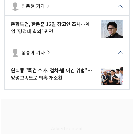
최동현 기자
종합특검, 한동훈 12일 참고인 조사…계
엄 '당정대 회의' 관련
송송이 기자
원희룡 "특검 수사, 절차·법 어긴 위법"…
양평고속도로 의혹 재소환