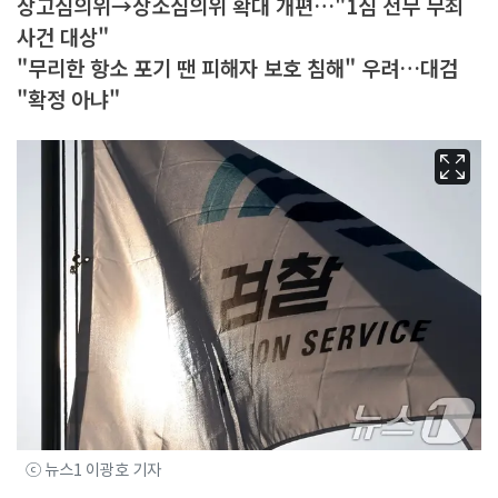
상고심의위→상소심의위 확대 개편…"1심 전무 무죄
사건 대상"
"무리한 항소 포기 땐 피해자 보호 침해" 우려…대검
"확정 아냐"
ⓒ 뉴스1 이광호 기자