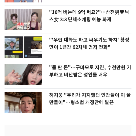
"10억 버는데 9억 써요?"…삼전男♥닉
스女 3:3 단체소개팅 예능 화제
"'우린 대화도 하고 싸우기도 하지' 황정
민이 1년간 62차례 먼저 전화"
"몸 판 돈"…구마모토 지진, 수천만원 기
부하고 비난받은 성인물 배우
허지웅 "우리가 지지했던 인간들이 이 꼴
만들어"…형소법 개정안에 발끈