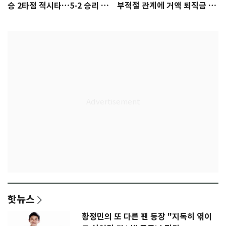
승 2타점 적시타…5-2 승리 견
부적절 관계에 거액 퇴직금 지
인
급 논란
핫뉴스
황정민의 또 다른 팬 등장 "지독히 엮이