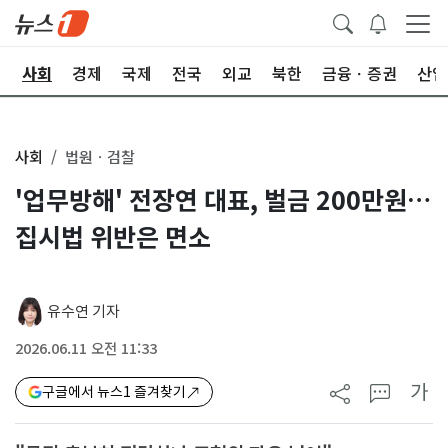
치
사회
경제
국제
전국
외교
북한
금융ㆍ증권
산업
사회
법원ㆍ검찰
'업무방해' 전장연 대표, 벌금 200만원…
집시법 위반은 면소
유수연 기자
2026.06.11 오전 11:33
가
구글에서 뉴스1 즐겨찾기