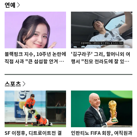
연예
블랙핑크 지수, 10주년 논란에
'김구라子' 그리, 할머니외 여
직접 사과 "큰 섭섭함 안겨 미
행서 "친모 전라도에 잘 있
안"
어"…유튜브서 언급
스포츠
SF 이정후, 디트로이트전 결
인판티노 FIFA 회장, 여직원과