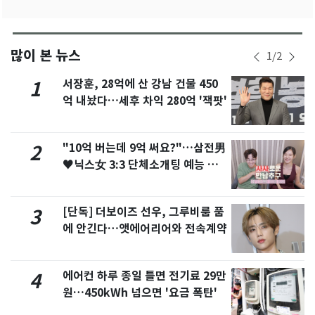
많이 본 뉴스
1
/
2
서장훈, 28억에 산 강남 건물 450
1
억 내놨다…세후 차익 280억 '잭팟'
"10억 버는데 9억 써요?"…삼전男
2
♥닉스女 3:3 단체소개팅 예능 화
제
[단독] 더보이즈 선우, 그루비룸 품
3
에 안긴다…앳에어리어와 전속계약
에어컨 하루 종일 틀면 전기료 29만
4
원…450kWh 넘으면 '요금 폭탄'