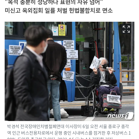
"목적 충분히 정당하나 표현의 자유 넘어"
미신고 옥외집회 일률 처벌 헌법불합치로 면소
박경석 전국장애인차별철폐연대 이사장이 6일 오전 서울 종로구 종각
역 인근 버스전용차로에서 운행 중인 시내버스를 점거한 후 저상버스 1