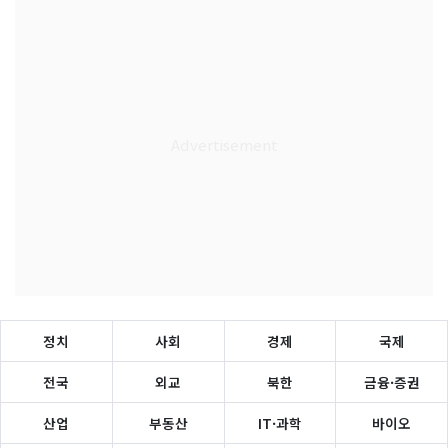
정치
사회
경제
국제
전국
외교
북한
금융·증권
산업
부동산
IT·과학
바이오