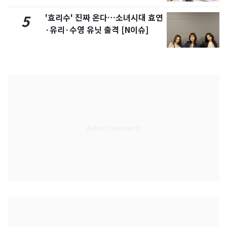
'효리수' 진짜 온다…소녀시대 효연
5
·유리·수영 유닛 출격 [N이슈]