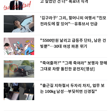
고 싶었던 건 너" 폭로녀 직격
'김구라子' 그리, 할머니외 여행서 "친모
전라도에 잘 있어"…유튜브서 언급
"5500만원 날리고 급등주 단타, 남은 건
빚뿐"…30대 여성 파혼 위기
"죽여줄까?" "그래 죽여라" 보행자 향해
그대로 차량 돌진한 운전자[영상]
"출근길 지하철서 두자리 차지, 업무 보
는 100㎏ 남성…부딪히면 신경질"