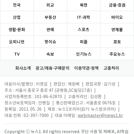
전국
외교
북한
금융·증권
산업
부동산
IT·과학
바이오
생활·문화
연예
스포츠
연재물
오피니언
핫이슈
피플
포토
TV
속보
인기뉴스
주요뉴스
회사소개
광고/제휴·구매문의
이용약관·정책
고충처리
대표이사/발행인 : 이영섭
|
편집인 : 채원배
|
편집국장 : 김기성
|
주소 : 서울시 종로구 종로 47 (공평동,SC빌딩17층)
|
사업자등록번호 : 101-86-62870
|
고충처리인 : 김성환
|
청소년보호책임자 : 안병길
|
통신판매업신고 : 서울종로 0676호
|
등록일 : 2011. 05. 26
|
제호 : 뉴스1코리아(읽기: 뉴스원코리아)
|
대표 전화 : 02-397-7000
|
대표 이메일 :
webmaster@news1.kr
Copyright ⓒ 뉴스1. All rights reserved. 무단 사용 및 재배포, AI학습