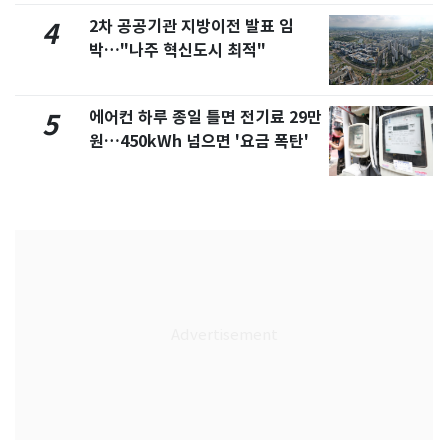
2차 공공기관 지방이전 발표 임
4
박…"나주 혁신도시 최적"
에어컨 하루 종일 틀면 전기료 29만
5
원…450kWh 넘으면 '요금 폭탄'