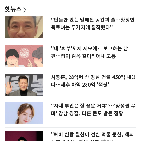
핫뉴스
"단둘만 있는 밀폐된 공간과 술…황정민
폭로녀는 두가지에 집착했다"
"내 '치부'까지 시모에게 보고하는 남
편…집이 감옥 같다" 아내 고통
서장훈, 28억에 산 강남 건물 450억 내놨
다…세후 차익 280억 '잭팟'
"자네 부인은 잘 끝날 거야"…'양정원 무
마' 강남 경찰, 다른 돈도 받은 정황
"예비 신랑 절친이 전신 먹물 문신, 해외