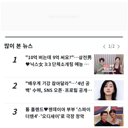
많이 본 뉴스
1
/
2
"10억 버는데 9억 써요?"…삼전男
1
♥닉스女 3:3 단체소개팅 예능 화
제
"배우계 기강 잡아달라"…'4년 공
2
백' 수애, SNS 오픈·프로필 공개
화제
톰 홀랜드♥젠데이아 부부 '스파이
3
더맨4'·'오디세이'로 극장 장악