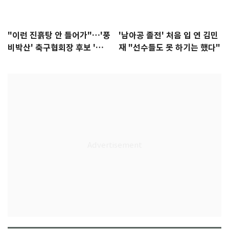
"이런 진흙탕 안 들어가"…'풍
'남아공 졸전' 처음 입 연 김민
비박산' 축구협회장 후보 '실
재 "선수들도 못 하기는 했다"
종'