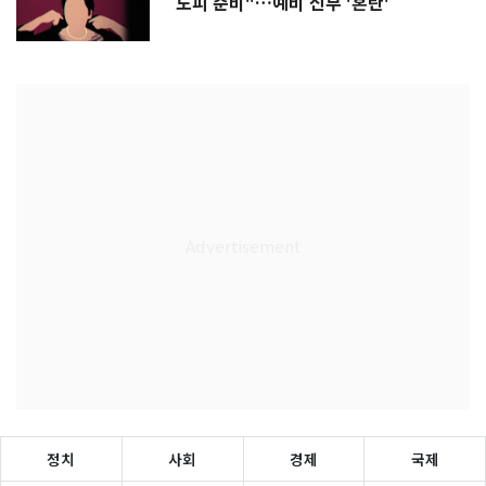
도피 준비"…예비 신부 '혼란'
정치
사회
경제
국제