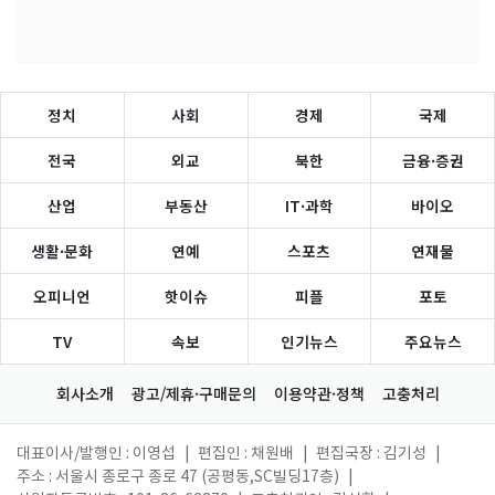
정치
사회
경제
국제
전국
외교
북한
금융·증권
산업
부동산
IT·과학
바이오
생활·문화
연예
스포츠
연재물
오피니언
핫이슈
피플
포토
TV
속보
인기뉴스
주요뉴스
회사소개
광고/제휴·구매문의
이용약관·정책
고충처리
대표이사/발행인 : 이영섭
|
편집인 : 채원배
|
편집국장 : 김기성
|
주소 : 서울시 종로구 종로 47 (공평동,SC빌딩17층)
|