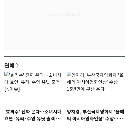
연예
'효리수' 진짜 온다…소녀시대
양자경, 부산국제영화제 '올해
효연·유리·수영 유닛 출격 [N
의 아시아영화인상' 수상…15
이슈]
년만에 부산 온다