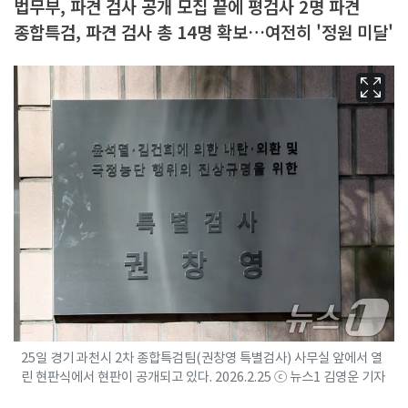
법무부, 파견 검사 공개 모집 끝에 평검사 2명 파견
종합특검, 파견 검사 총 14명 확보…여전히 '정원 미달'
25일 경기 과천시 2차 종합특검팀(권창영 특별검사) 사무실 앞에서 열
린 현판식에서 현판이 공개되고 있다. 2026.2.25 ⓒ 뉴스1 김영운 기자