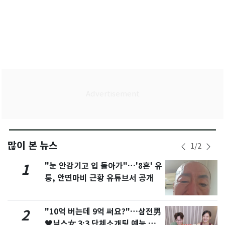
많이 본 뉴스
1
/
2
"눈 안감기고 입 돌아가"…'8혼' 유
1
퉁, 안면마비 근황 유튜브서 공개
"10억 버는데 9억 써요?"…삼전男
2
♥닉스女 3:3 단체소개팅 예능 화