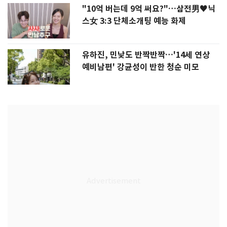
"10억 버는데 9억 써요?"…삼전男♥닉
스女 3:3 단체소개팅 예능 화제
유하진, 민낯도 반짝반짝…'14세 연상
예비남편' 강균성이 반한 청순 미모