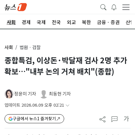
치
사회
경제
국제
전국
외교
북한
금융ㆍ증권
산업
사회
법원ㆍ검찰
종합특검, 이상돈·박달재 검사 2명 추가
확보…"내부 논의 거쳐 배치"(종합)
정윤미 기자
최동현 기자
업데이트 2026.06.09 오후 02:21
가
구글에서 뉴스1 즐겨찾기