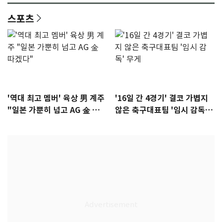
스포츠
'역대 최고 멤버' 육상 男 계주
'16일 간 4경기' 결코 가볍지
"일본 가뿐히 넘고 AG 金 따겠
않은 축구대표팀 '임시 감독'
다"
무게