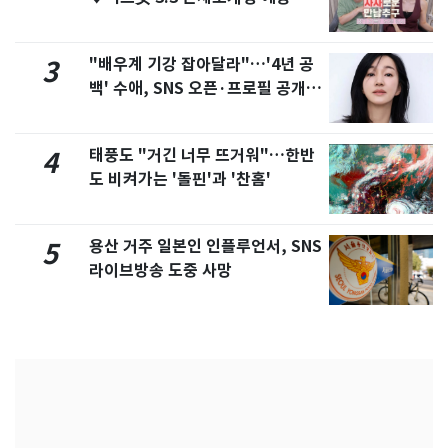
제
"배우계 기강 잡아달라"…'4년 공
3
백' 수애, SNS 오픈·프로필 공개
화제
태풍도 "거긴 너무 뜨거워"…한반
4
도 비켜가는 '돌핀'과 '찬홈'
용산 거주 일본인 인플루언서, SNS
5
라이브방송 도중 사망