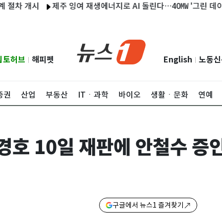
 개시
제주 잉여 재생에너지로 AI 돌린다…40㎿ '그린 데이터센터'
립토허브
해피펫
English
노동신
|
|
증권
산업
부동산
ITㆍ과학
바이오
생활ㆍ문화
연예
경호 10일 재판에 안철수 증
구글에서 뉴스1 즐겨찾기