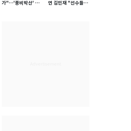
가"…'풍비박산' 축
연 김민재 "선수들도
구협회장 후보 '실종'
못 하기는 했다"