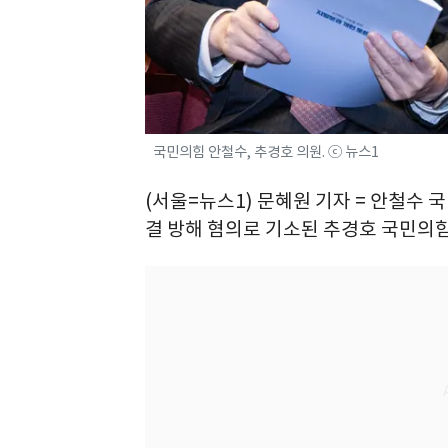
국민의힘 안철수, 추경호 의원. ⓒ 뉴스1
(서울=뉴스1) 문혜원 기자 = 안철수 
결 방해 혐의로 기소된 추경호 국민의