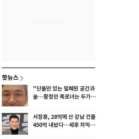
핫뉴스
"단둘만 있는 밀폐된 공간과
술…황정민 폭로녀는 두가지
에 집착했다"
서장훈, 28억에 산 강남 건물
450억 내놨다…세후 차익
280억 '잭팟'