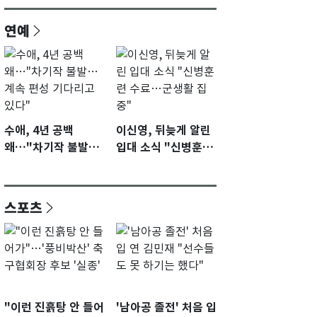
연예
수애, 4년 공백
이신영, 뒤늦게 알린
왜…"차기작 불발…
입대 소식 "신병훈련
계속 편성 기다리고
수료…군생활 집중"
있다"
스포츠
"이런 진흙탕 안 들어
'남아공 졸전' 처음 입