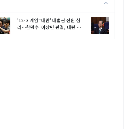
'12·3 계엄=내란' 대법관 전원 심
리…한덕수·이상민 판결, 내란 기
준된다