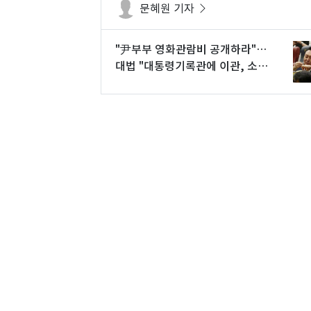
문혜원 기자
"尹부부 영화관람비 공개하라"…
대법 "대통령기록관에 이관, 소송
실익 다시 심리"