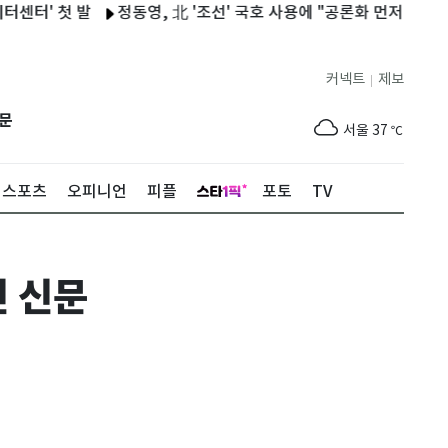
 첫 발
정동영, 北 '조선' 국호 사용에 "공론화 먼저…국민 여론 성
커넥트
제보
|
제주
30
℃
문
서울
37
℃
부산
35
℃
스포츠
오피니언
피플
포토
TV
대구
38
℃
인천
36
℃
인 신문
광주
37
℃
대전
36
℃
울산
34
℃
강릉
31
℃
제주
30
℃