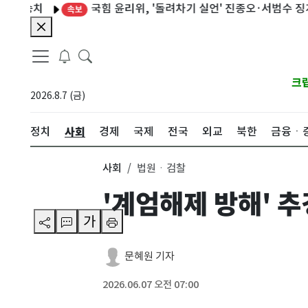
국힘 윤리위, '돌려차기 실언' 진종오·서범수 징계 절차
치
속보
크
2026.8.7 (금)
사회
정치
경제
국제
전국
외교
북한
금융ㆍ
사회
법원ㆍ검찰
'계엄해제 방해' 추
가
문혜원 기자
2026.06.07 오전 07:00