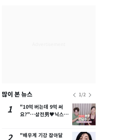
서울
37
℃
부산
35
℃
대구
38
℃
인천
36
℃
광주
37
℃
대전
36
℃
울산
34
℃
강릉
31
℃
많이 본 뉴스
1
/
2
제주
30
℃
"10억 버는데 9억 써
에어컨 하루
1
6
요?"…삼전男♥닉스女
전기료 29만
3:3 단체소개팅 예능 화
450kWh 
제
폭탄'
"배우계 기강 잡아달
"캐리비안 
2
7