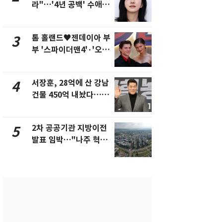
라"…'4년 공백' 수애,
의실에 남자
SNS 오픈·프로필 공개
요"…경찰 
화제
톰 홀랜드♥젠데이아 부
2600만명 
3
8
부 '스파이더맨4'·'오디
나나킥 베이
세이'로 극장 장악
의 깜짝 선물
서장훈, 28억에 산 강남
축구협회, 
4
9
건물 450억 내놨다…세
들 10여명 대
후 차익 280억 '잭팟'
대' 의혹…
픽 예선 등
2차 공공기관 지방이전
美 상원 클
5
10
발표 임박…"나주 혁신
리 난항…민
도시 최적"
·AML 보완