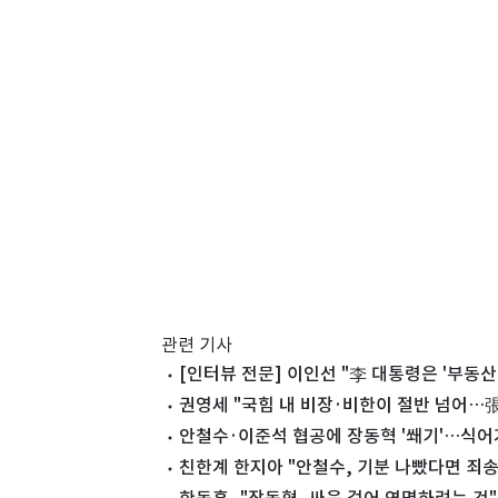
관련 기사
[인터뷰 전문] 이인선 "李 대통령은 '부동산 
권영세 "국힘 내 비장·비한이 절반 넘어…張
안철수·이준석 협공에 장동혁 '쐐기'…식어
친한계 한지아 "안철수, 기분 나빴다면 죄