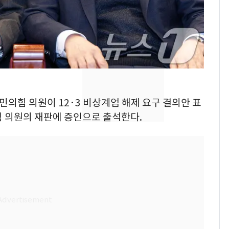
의실에 남자가 있어
요"…경찰 수사
2600만명 사로잡은 '바
8
나나킥 베이비'…농심
의 깜짝 선물
축구협회, 외국인 심판
9
들 10여명 대상 '성 접
국민의힘 의원이 12·3 비상계엄 해제 요구 결의안 표
대' 의혹…월드컵·올림
힘 의원의 재판에 증인으로 출석한다.
픽 예선 등
美 상원 클래리티법 처
10
리 난항…민주당 "윤리
·AML 보완 우선"