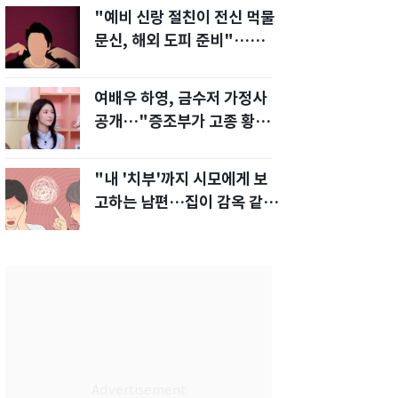
"예비 신랑 절친이 전신 먹물
문신, 해외 도피 준비"…예비
신부 '혼란'
여배우 하영, 금수저 가정사
공개…"증조부가 고종 황제
주치의"
"내 '치부'까지 시모에게 보
고하는 남편…집이 감옥 같
다" 아내 고통