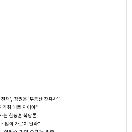
천재', 정권은 '부동산 잔혹사'"
 거취 매듭 지어야"
가는 한동훈 복당론
송…많이 가르쳐 달라"