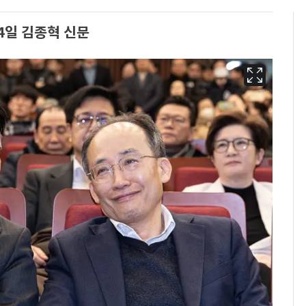
24일 김종혁 신문
에어컨 하루 종일 틀면
6
전기료 29만 원…
450kWh 넘으면 '요금
폭탄'
"캐리비안 베이 여자 탈
7