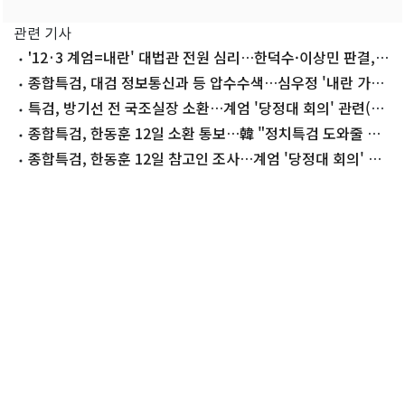
관련 기사
'12·3 계엄=내란' 대법관 전원 심리…한덕수·이상민 판결,
내란 기준된다
종합특검, 대검 정보통신과 등 압수수색…심우정 '내란 가담'
혐의 수사
특검, 방기선 전 국조실장 소환…계엄 '당정대 회의' 관련(종
합2보)
종합특검, 한동훈 12일 소환 통보…韓 "정치특검 도와줄 생
각 없다"(종합)
종합특검, 한동훈 12일 참고인 조사…계엄 '당정대 회의' 관
련