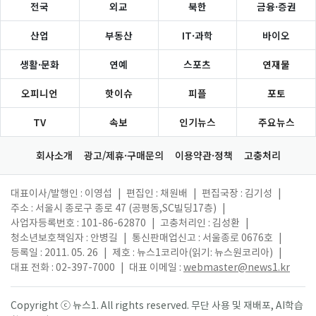
전국
외교
북한
금융·증권
산업
부동산
IT·과학
바이오
생활·문화
연예
스포츠
연재물
오피니언
핫이슈
피플
포토
TV
속보
인기뉴스
주요뉴스
회사소개
광고/제휴·구매문의
이용약관·정책
고충처리
대표이사/발행인 : 이영섭
|
편집인 : 채원배
|
편집국장 : 김기성
|
주소 : 서울시 종로구 종로 47 (공평동,SC빌딩17층)
|
사업자등록번호 : 101-86-62870
|
고충처리인 : 김성환
|
청소년보호책임자 : 안병길
|
통신판매업신고 : 서울종로 0676호
|
등록일 : 2011. 05. 26
|
제호 : 뉴스1코리아(읽기: 뉴스원코리아)
|
대표 전화 : 02-397-7000
|
대표 이메일 :
webmaster@news1.kr
Copyright ⓒ 뉴스1. All rights reserved. 무단 사용 및 재배포, AI학습