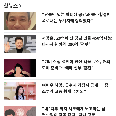
핫뉴스
"단둘만 있는 밀폐된 공간과 술…황정민
폭로녀는 두가지에 집착했다"
서장훈, 28억에 산 강남 건물 450억 내놨
다…세후 차익 280억 '잭팟'
"예비 신랑 절친이 전신 먹물 문신, 해외
도피 준비"…예비 신부 '혼란'
여배우 하영, 금수저 가정사 공개…"증
조부가 고종 황제 주치의"
"내 '치부'까지 시모에게 보고하는 남
편…집이 감옥 같다" 아내 고통