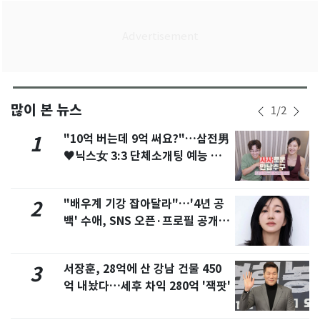
많이 본 뉴스
1
/
2
"10억 버는데 9억 써요?"…삼전男
1
♥닉스女 3:3 단체소개팅 예능 화
제
"배우계 기강 잡아달라"…'4년 공
2
백' 수애, SNS 오픈·프로필 공개
화제
서장훈, 28억에 산 강남 건물 450
3
억 내놨다…세후 차익 280억 '잭팟'