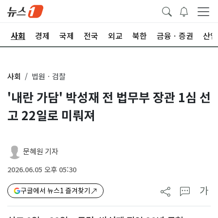
치
사회
경제
국제
전국
외교
북한
금융ㆍ증권
산업
사회
법원ㆍ검찰
'내란 가담' 박성재 전 법무부 장관 1심 선
고 22일로 미뤄져
문혜원 기자
2026.06.05 오후 05:30
가
구글에서 뉴스1 즐겨찾기