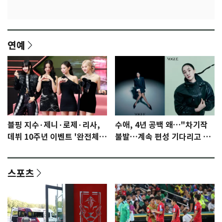
연예
블핑 지수·제니·로제·리사,
수애, 4년 공백 왜…"차기작
데뷔 10주년 이벤트 '완전체'
불발…계속 편성 기다리고 있
참석 확정…기대감 UP
다"
스포츠