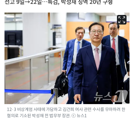
선고 9일→22일…특검, 박성재 징역 20년 구형
12·3 비상계엄 사태에 가담하고 김건희 여사 관련 수사를 무마하려 한
혐의로 기소된 박성재 전 법무부 장관. ⓒ 뉴스1