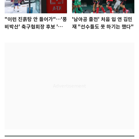
"이런 진흙탕 안 들어가"…'풍
'남아공 졸전' 처음 입 연 김민
비박산' 축구협회장 후보 '실
재 "선수들도 못 하기는 했다"
종'