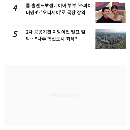
톰 홀랜드♥젠데이아 부부 '스파이
4
더맨4'·'오디세이'로 극장 장악
2차 공공기관 지방이전 발표 임
5
박…"나주 혁신도시 최적"