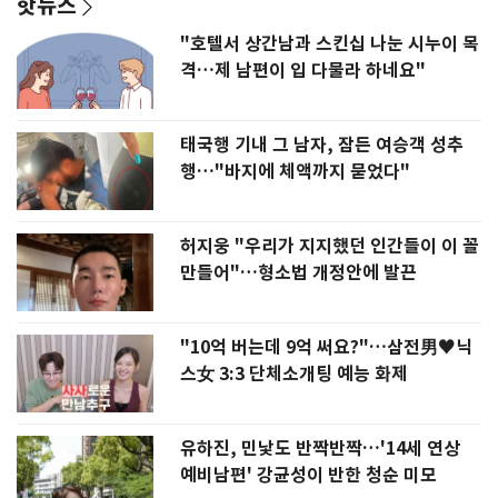
핫뉴스
"호텔서 상간남과 스킨십 나눈 시누이 목
격…제 남편이 입 다물라 하네요"
태국행 기내 그 남자, 잠든 여승객 성추
행…"바지에 체액까지 묻었다"
허지웅 "우리가 지지했던 인간들이 이 꼴
만들어"…형소법 개정안에 발끈
"10억 버는데 9억 써요?"…삼전男♥닉
스女 3:3 단체소개팅 예능 화제
유하진, 민낯도 반짝반짝…'14세 연상
예비남편' 강균성이 반한 청순 미모