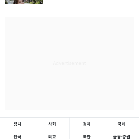
정치
사회
경제
국제
전국
외교
북한
금융·증권