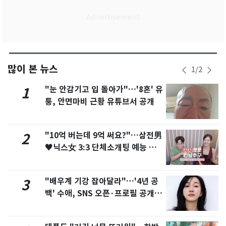
많이 본 뉴스
1
/
2
"눈 안감기고 입 돌아가"…'8혼' 유
1
퉁, 안면마비 근황 유튜브서 공개
"10억 버는데 9억 써요?"…삼전男
2
♥닉스女 3:3 단체소개팅 예능 화
제
"배우계 기강 잡아달라"…'4년 공
3
백' 수애, SNS 오픈·프로필 공개
화제