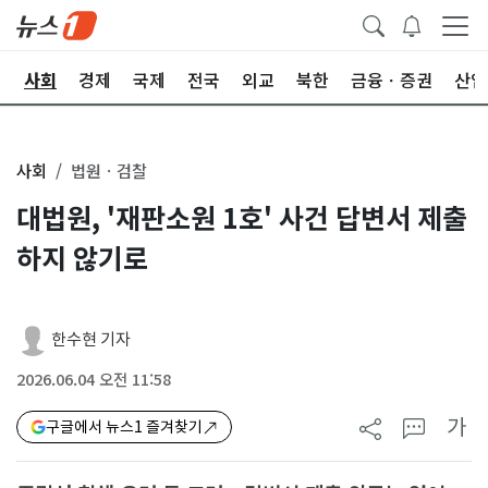
치
사회
경제
국제
전국
외교
북한
금융ㆍ증권
산업
사회
법원ㆍ검찰
대법원, '재판소원 1호' 사건 답변서 제출
하지 않기로
한수현 기자
2026.06.04 오전 11:58
가
구글에서 뉴스1 즐겨찾기