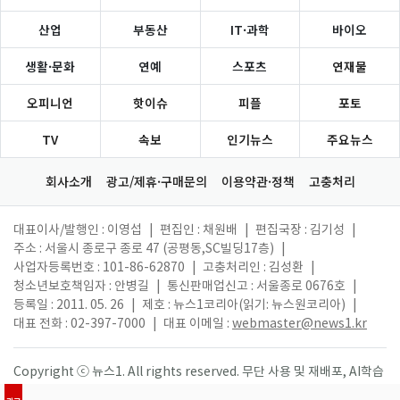
산업
부동산
IT·과학
바이오
생활·문화
연예
스포츠
연재물
오피니언
핫이슈
피플
포토
TV
속보
인기뉴스
주요뉴스
회사소개
광고/제휴·구매문의
이용약관·정책
고충처리
대표이사/발행인 : 이영섭
|
편집인 : 채원배
|
편집국장 : 김기성
|
주소 : 서울시 종로구 종로 47 (공평동,SC빌딩17층)
|
사업자등록번호 : 101-86-62870
|
고충처리인 : 김성환
|
청소년보호책임자 : 안병길
|
통신판매업신고 : 서울종로 0676호
|
등록일 : 2011. 05. 26
|
제호 : 뉴스1코리아(읽기: 뉴스원코리아)
|
대표 전화 : 02-397-7000
|
대표 이메일 :
webmaster@news1.kr
Copyright ⓒ 뉴스1. All rights reserved. 무단 사용 및 재배포, AI학습
활용 금지.