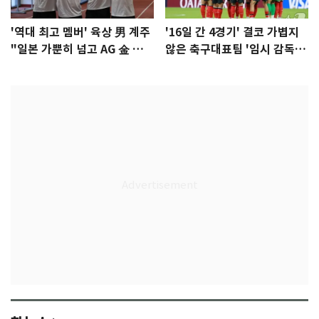
'역대 최고 멤버' 육상 男 계주
'16일 간 4경기' 결코 가볍지
"일본 가뿐히 넘고 AG 金 따겠
않은 축구대표팀 '임시 감독'
다"
무게