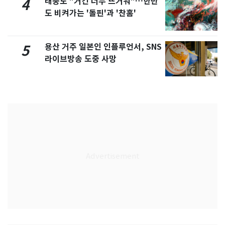
태풍도 "거긴 너무 뜨거워"…한반
4
도 비켜가는 '돌핀'과 '찬홈'
용산 거주 일본인 인플루언서, SNS
5
라이브방송 도중 사망