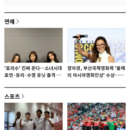
연예
'효리수' 진짜 온다…소녀시대
양자경, 부산국제영화제 '올해
효연·유리·수영 유닛 출격 [N
의 아시아영화인상' 수상…15
이슈]
년만에 부산 온다
스포츠