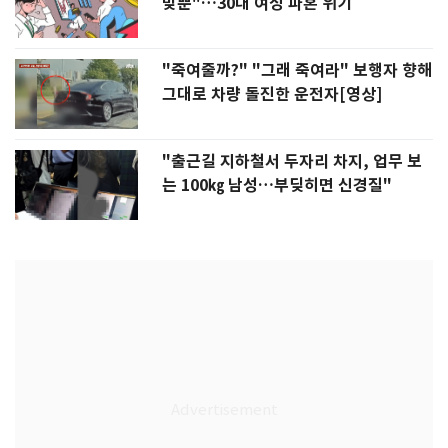
빚뿐"…30대 여성 파혼 위기
"죽여줄까?" "그래 죽여라" 보행자 향해
그대로 차량 돌진한 운전자[영상]
"출근길 지하철서 두자리 차지, 업무 보
는 100㎏ 남성…부딪히면 신경질"