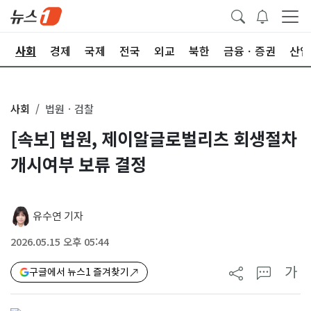
치
사회
경제
국제
전국
외교
북한
금융ㆍ증권
산업
사회
법원ㆍ검찰
[속보] 법원, 제이알글로벌리츠 회생절차
개시여부 보류 결정
유수연 기자
2026.05.15 오후 05:44
가
구글에서 뉴스1 즐겨찾기