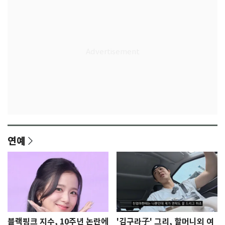
연예
블랙핑크 지수, 10주년 논란에
'김구라子' 그리, 할머니외 여