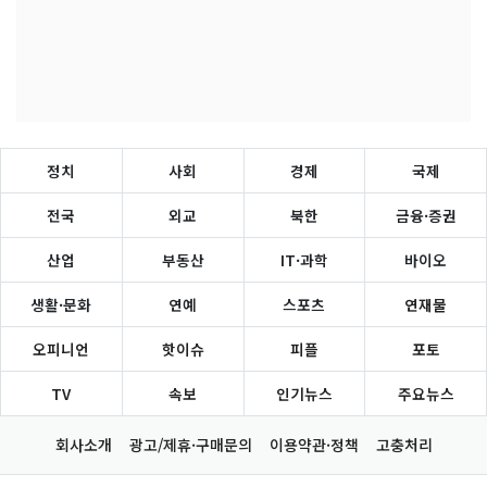
정치
사회
경제
국제
전국
외교
북한
금융·증권
산업
부동산
IT·과학
바이오
생활·문화
연예
스포츠
연재물
오피니언
핫이슈
피플
포토
TV
속보
인기뉴스
주요뉴스
회사소개
광고/제휴·구매문의
이용약관·정책
고충처리