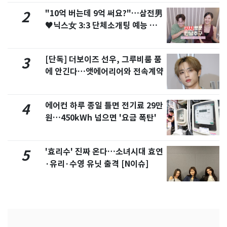
"10억 버는데 9억 써요?"…삼전男
2
♥닉스女 3:3 단체소개팅 예능 화
제
[단독] 더보이즈 선우, 그루비룸 품
3
에 안긴다…앳에어리어와 전속계약
에어컨 하루 종일 틀면 전기료 29만
4
원…450kWh 넘으면 '요금 폭탄'
'효리수' 진짜 온다…소녀시대 효연
5
·유리·수영 유닛 출격 [N이슈]