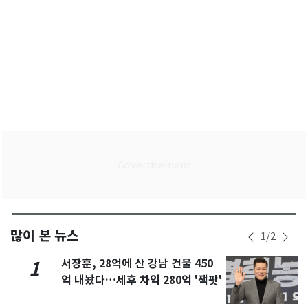
많이 본 뉴스
1
/
2
서장훈, 28억에 산 강남 건물 450
1
억 내놨다…세후 차익 280억 '잭팟'