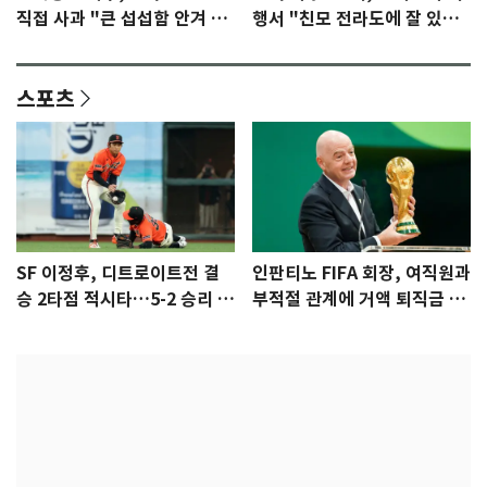
직접 사과 "큰 섭섭함 안겨 미
행서 "친모 전라도에 잘 있
안"
어"…유튜브서 언급
스포츠
SF 이정후, 디트로이트전 결
인판티노 FIFA 회장, 여직원과
승 2타점 적시타…5-2 승리 견
부적절 관계에 거액 퇴직금 지
인
급 논란