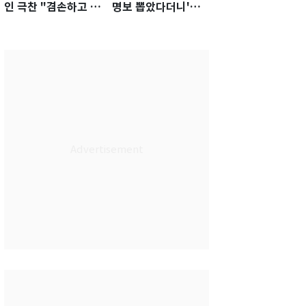
인 극찬 "겸손하고 노
명보 뽑았다더니'…2
력하는 선수…좋은
년 만에 말 바꾼 이임
첫인상"
생