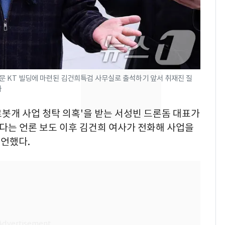
속…전국 곳곳 비 [오늘
날씨]
[단독] 경찰, '김부장'
8
제작사 회장 수사…자본
시장법 위반 의혹
광화문 KT 빌딩에 마련된 김건희특검 사무실로 출석하기 앞서 취재진 질
[단독]중수청 가는 검찰
9
자
수사관 경력 합산 추
진…법무사·집행관 '혜
'로봇개 사업 청탁 의혹'을 받는 서성빈 드론돔 대표가
택' 유지
다는 언론 보도 이후 김건희 여사가 전화해 사업을
'심판 성접대'가 끝 아니
10
언했다.
었다…축구협회장 출장
에 부인 3회 동반 '펑펑'