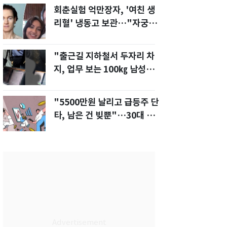
회춘실험 억만장자, '여친 생
리혈' 냉동고 보관…"자궁 내
부 궁금해"
"출근길 지하철서 두자리 차
지, 업무 보는 100㎏ 남성…
부딪히면 신경질"
"5500만원 날리고 급등주 단
타, 남은 건 빚뿐"…30대 여
성 파혼 위기