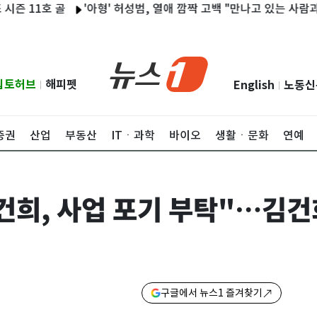
1호 골
'아형' 허성범, 열애 깜짝 고백 "만나고 있는 사람과 잘 안 싸
립토허브
해피펫
English
노동신
|
|
증권
산업
부동산
ITㆍ과학
바이오
생활ㆍ문화
연예
건희, 사업 포기 부탁"…김건
구글에서 뉴스1 즐겨찾기