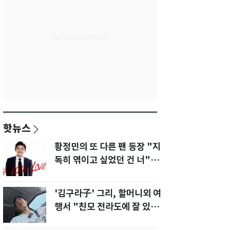
핫뉴스
황정민의 또 다른 팬 등장 "지
독히 엮이고 싶었던 건 너" 폭
로녀 직격
'김구라子' 그리, 할머니외 여
행서 "친모 전라도에 잘 있
어"…유튜브서 언급