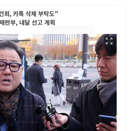
건희, 카톡 삭제 부탁도"
재판부, 내달 선고 계획
13호 태풍 '돌핀' 日오
6
키나와·가고시마현 접
근…26만명 대피령
낮 최고 37도 폭염 계
7