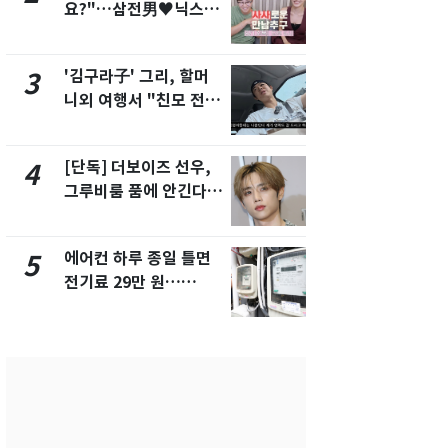
요?"…삼전男♥닉스女
속…전국 곳곳
3:3 단체소개팅 예능 화
날씨]
제
'김구라子' 그리, 할머
[단독] 경찰,
3
8
니외 여행서 "친모 전라
제작사 회장
도에 잘 있어"…유튜브
시장법 위반
서 언급
[단독] 더보이즈 선우,
[단독]중수
4
9
그루비룸 품에 안긴다…
수사관 경력
앳에어리어와 전속계약
진…법무사·
택' 유지
에어컨 하루 종일 틀면
'심판 성접대
5
10
전기료 29만 원…
었다…축구
450kWh 넘으면 '요금
에 부인 3회 
폭탄'