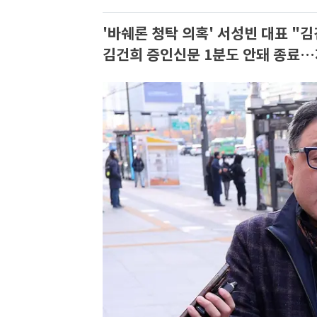
'바쉐론 청탁 의혹' 서성빈 대표 "김
김건희 증인신문 1분도 안돼 종료…