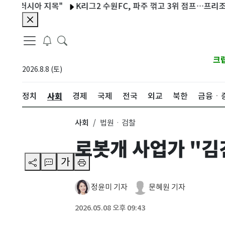
러시아 지목"
K리그2 수원FC, 파주 꺾고 3위 점프…프리조 시즌 1
크
2026.8.8 (토)
사회
정치
경제
국제
전국
외교
북한
금융ㆍ
사회
법원ㆍ검찰
로봇개 사업가 "김
가
정윤미 기자
문혜원 기자
2026.05.08 오후 09:43