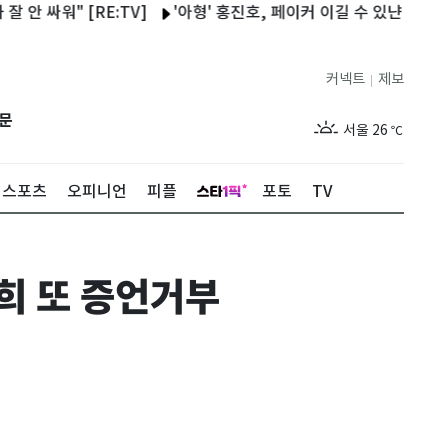
워" [RE:TV]
'아형' 홍진호, 페이커 이길 수 있냔 질문에 답했
커넥트
제보
|
제주
28
℃
문
서울
26
℃
부산
28
℃
스포츠
오피니언
피플
포토
TV
대구
28
℃
인천
28
℃
희 또 증언거부
광주
28
℃
대전
28
℃
울산
27
℃
강릉
21
℃
제주
28
℃