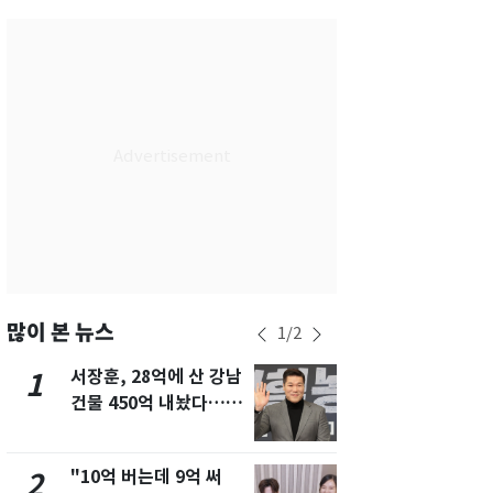
서울
26
℃
부산
28
℃
대구
28
℃
인천
28
℃
광주
28
℃
대전
28
℃
울산
27
℃
강릉
21
℃
많이 본 뉴스
1
/
2
제주
28
℃
서장훈, 28억에 산 강남
13호 태풍 '
1
6
건물 450억 내놨다…세
키나와·가고
후 차익 280억 '잭팟'
근…26만명
"10억 버는데 9억 써
낮 최고 37
2
7