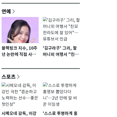
연예
블랙핑크 지수, 10주
'김구라子' 그리, 할
년 논란에 직접 사과
머니외 여행서 "친모
"큰 섭섭함 안겨 미
전라도에 잘 있어"…
안"
유튜브서 언급
스포츠
시메오네 감독, 이강
'스스로 투명하게 홍