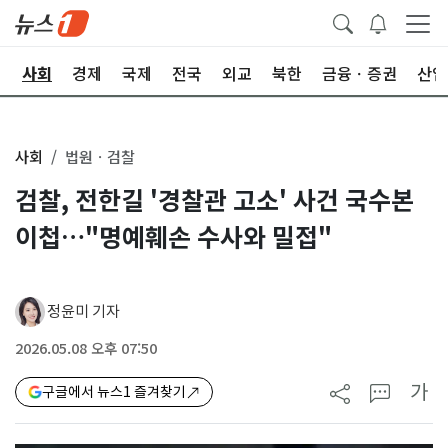
치
사회
경제
국제
전국
외교
북한
금융ㆍ증권
산업
사회
법원ㆍ검찰
검찰, 전한길 '경찰관 고소' 사건 국수본
이첩…"명예훼손 수사와 밀접"
정윤미 기자
2026.05.08 오후 07:50
가
구글에서 뉴스1 즐겨찾기