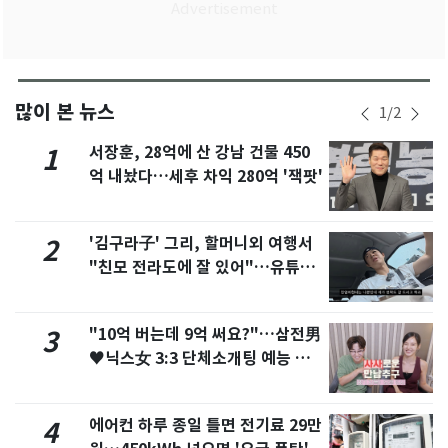
많이 본 뉴스
1
/
2
서장훈, 28억에 산 강남 건물 450
1
억 내놨다…세후 차익 280억 '잭팟'
'김구라子' 그리, 할머니외 여행서
2
"친모 전라도에 잘 있어"…유튜브
서 언급
"10억 버는데 9억 써요?"…삼전男
3
♥닉스女 3:3 단체소개팅 예능 화
제
에어컨 하루 종일 틀면 전기료 29만
4