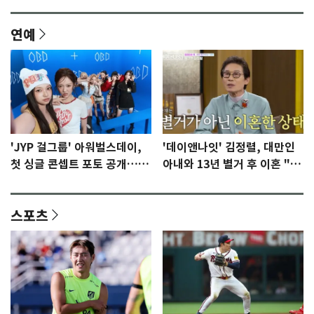
연예
'JYP 걸그룹' 아워벌스데이,
'데이앤나잇' 김정렬, 대만인
첫 싱글 콘셉트 포토 공개…청
아내와 13년 별거 후 이혼 "술
량·키치
때문…지금은 끊어"
스포츠