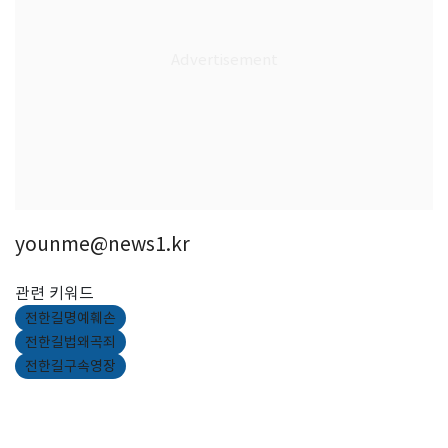
younme@news1.kr
관련 키워드
전한길명예훼손
전한길법왜곡죄
전한길구속영장