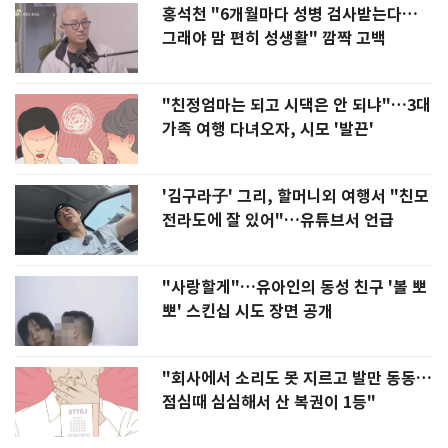
홍석천 "6개월마다 성병 검사받는다…
그래야 맘 편히 성생활" 깜짝 고백
"친정엄마는 되고 시댁은 안 되냐"…3대
가족 여행 다녀오자, 시모 '발끈'
'김구라子' 그리, 할머니외 여행서 "친모
전라도에 잘 있어"…유튜브서 언급
"사랑할게"…유아인의 동성 친구 '볼 뽀
뽀' 스킨십 시도 장면 공개
"회사에서 소리도 못 지르고 발만 동동…
점심때 심심해서 산 복권이 1등"