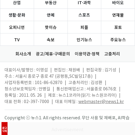
산업
부동산
IT·과학
바이오
생활·문화
연예
스포츠
연재물
오피니언
핫이슈
피플
포토
TV
속보
인기뉴스
주요뉴스
회사소개
광고/제휴·구매문의
이용약관·정책
고충처리
대표이사/발행인 : 이영섭
|
편집인 : 채원배
|
편집국장 : 김기성
|
주소 : 서울시 종로구 종로 47 (공평동,SC빌딩17층)
|
사업자등록번호 : 101-86-62870
|
고충처리인 : 김성환
|
청소년보호책임자 : 안병길
|
통신판매업신고 : 서울종로 0676호
|
등록일 : 2011. 05. 26
|
제호 : 뉴스1코리아(읽기: 뉴스원코리아)
|
대표 전화 : 02-397-7000
|
대표 이메일 :
webmaster@news1.kr
Copyright ⓒ 뉴스1. All rights reserved. 무단 사용 및 재배포, AI학습
활용 금지.
광고
삭제