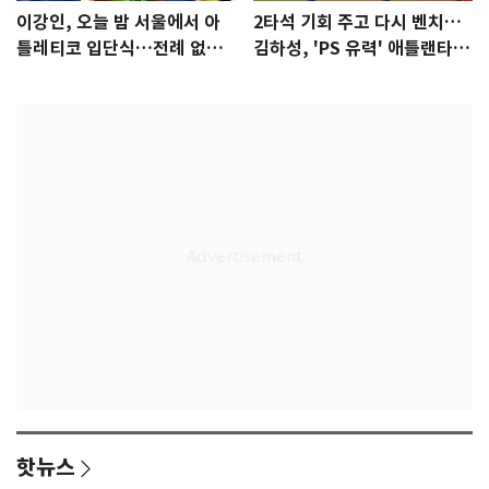
이강인, 오늘 밤 서울에서 아
2타석 기회 주고 다시 벤치…
틀레티코 입단식…전례 없는
김하성, 'PS 유력' 애틀랜타에
특급대우
자리 있나
핫뉴스