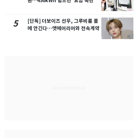
원…450kWh 넘으면 '요금 폭탄'
[단독] 더보이즈 선우, 그루비룸 품
5
에 안긴다…앳에어리어와 전속계약