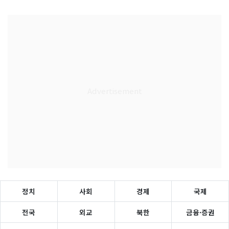
정치
사회
경제
국제
전국
외교
북한
금융·증권