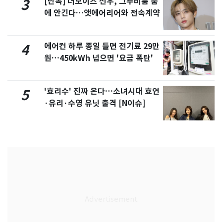
[단독] 더보이즈 선우, 그루비룸 품
3
에 안긴다…앳에어리어와 전속계약
에어컨 하루 종일 틀면 전기료 29만
4
원…450kWh 넘으면 '요금 폭탄'
'효리수' 진짜 온다…소녀시대 효연
5
·유리·수영 유닛 출격 [N이슈]