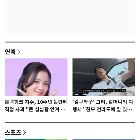
연예
블랙핑크 지수, 10주년 논란에
'김구라子' 그리, 할머니외 여
직접 사과 "큰 섭섭함 안겨 미
행서 "친모 전라도에 잘 있
안"
어"…유튜브서 언급
스포츠