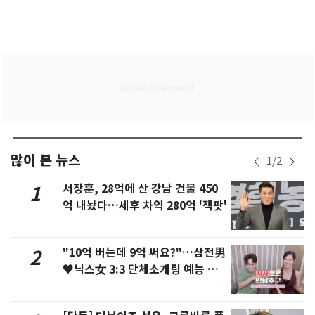
많이 본 뉴스
1
/
2
서장훈, 28억에 산 강남 건물 450
1
억 내놨다…세후 차익 280억 '잭팟'
"10억 버는데 9억 써요?"…삼전男
2
♥닉스女 3:3 단체소개팅 예능 화
제