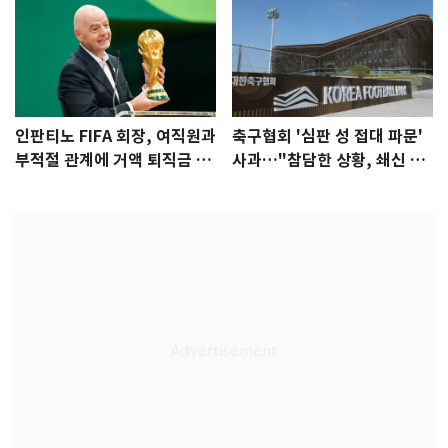
인판티노 FIFA 회장, 여직원과
축구협회 '심판 성 접대 파문'
부적절 관계에 거액 퇴직금 지
사과…"참담한 상황, 쇄신 약
급 논란
속"