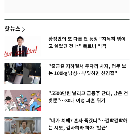
핫뉴스
황정민의 또 다른 팬 등장 "지독히 엮이
고 싶었던 건 너" 폭로녀 직격
"출근길 지하철서 두자리 차지, 업무 보
는 100㎏ 남성…부딪히면 신경질"
"5500만원 날리고 급등주 단타, 남은 건
빚뿐"…30대 여성 파혼 위기
"내가 치매? 혼자 죽겠다"…깜빡깜빡하
는 시모, 검사하라 하자 '발끈'