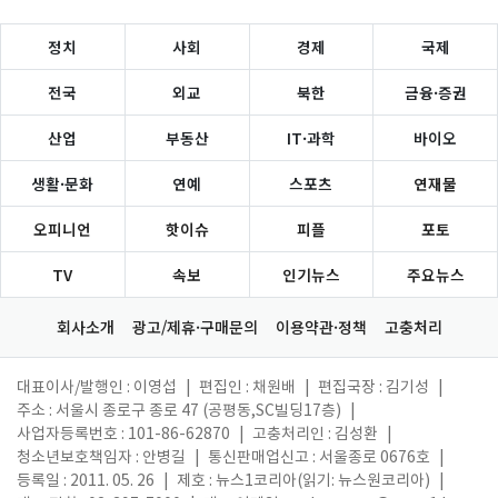
정치
사회
경제
국제
전국
외교
북한
금융·증권
산업
부동산
IT·과학
바이오
생활·문화
연예
스포츠
연재물
오피니언
핫이슈
피플
포토
TV
속보
인기뉴스
주요뉴스
회사소개
광고/제휴·구매문의
이용약관·정책
고충처리
대표이사/발행인 : 이영섭
|
편집인 : 채원배
|
편집국장 : 김기성
|
주소 : 서울시 종로구 종로 47 (공평동,SC빌딩17층)
|
사업자등록번호 : 101-86-62870
|
고충처리인 : 김성환
|
청소년보호책임자 : 안병길
|
통신판매업신고 : 서울종로 0676호
|
등록일 : 2011. 05. 26
|
제호 : 뉴스1코리아(읽기: 뉴스원코리아)
|