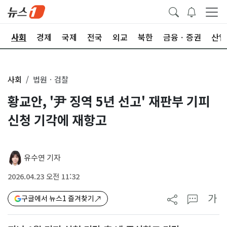
치
사회
경제
국제
전국
외교
북한
금융ㆍ증권
산업
사회
법원ㆍ검찰
황교안, '尹 징역 5년 선고' 재판부 기피
신청 기각에 재항고
유수연 기자
2026.04.23 오전 11:32
가
구글에서 뉴스1 즐겨찾기