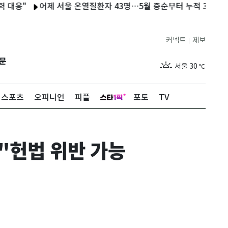
"
어제 서울 온열질환자 43명…5월 중순부터 누적 348명
美 
커넥트
제보
|
제주
28
℃
문
서울
30
℃
부산
29
℃
스포츠
오피니언
피플
포토
TV
대구
31
℃
인천
31
℃
"헌법 위반 가능
광주
31
℃
대전
29
℃
울산
29
℃
강릉
26
℃
제주
28
℃