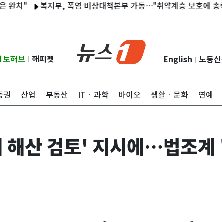
"
복지부, 폭염 비상대책본부 가동…"취약계층 보호에 총력 대응
립토허브
해피펫
English
노동신
|
|
증권
산업
부동산
ITㆍ과학
바이오
생활ㆍ문화
연예
 해산 검토' 지시에…법조계 