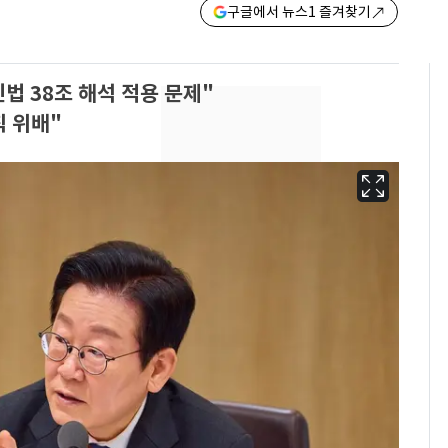
구글에서 뉴스1 즐겨찾기
법 38조 해석 적용 문제"
칙 위배"
13호 태풍 '돌핀' 日오
6
키나와·가고시마현 접
근…26만명 대피령