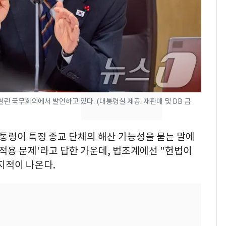
"캐리비안 베이 여자 탈
7
의실에 남자가 있어
요"…경찰 수사
전남광주 화정역 인근서
8
교통사고로 40대 심정
지…6명 부상
린 국무회의에서 발언하고 있다. (대통령실 제공. 재판매 및 DB 금
[단독]중수청 가는 검찰
9
수사관 경력 합산 추
진…법무사·집행관 '혜
대통령이 특정 종교 단체의 해산 가능성을 묻는 말에
택' 유지
 적용 문제'라고 답한 가운데, 법조계에선 "헌법이
축구협회, 외국인 심판
10
지적이 나온다.
들 10여명 대상 '성 접
대' 의혹…월드컵·올림
픽 예선 등