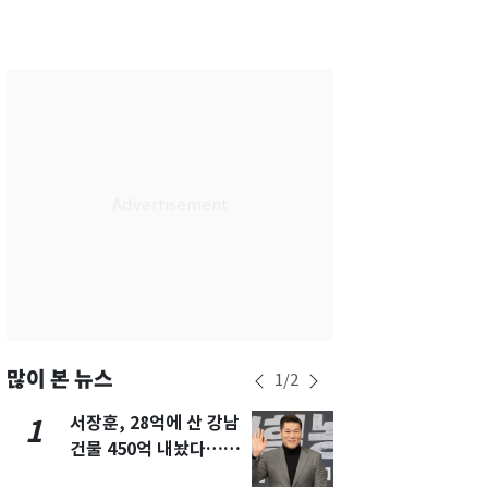
서울
30
℃
부산
29
℃
대구
31
℃
인천
31
℃
광주
31
℃
대전
29
℃
울산
29
℃
강릉
26
℃
제주
28
℃
많이 본 뉴스
1
/
2
서장훈, 28억에 산 강남
13호 태풍 '
1
6
건물 450억 내놨다…세
키나와·가고
후 차익 280억 '잭팟'
근…26만명