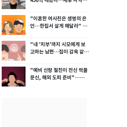
450억 내놨다…세후 차익
280억 '잭팟'
"이혼한 여사친은 생명의 은
인…한집서 살게 해달라" 남
편 요구에 '절망'
"내 '치부'까지 시모에게 보
고하는 남편…집이 감옥 같
다" 아내 고통
"예비 신랑 절친이 전신 먹물
문신, 해외 도피 준비"…예비
신부 '혼란'