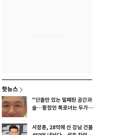
핫뉴스
"단둘만 있는 밀폐된 공간과
술…황정민 폭로녀는 두가지
에 집착했다"
서장훈, 28억에 산 강남 건물