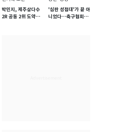
박민지, 제주삼다수
'심판 성접대'가 끝 아
2R 공동 2위 도약…
니었다…축구협회장
통산 최다 21승 신기
출장에 부인 3회 동반
록 도전
'펑펑'