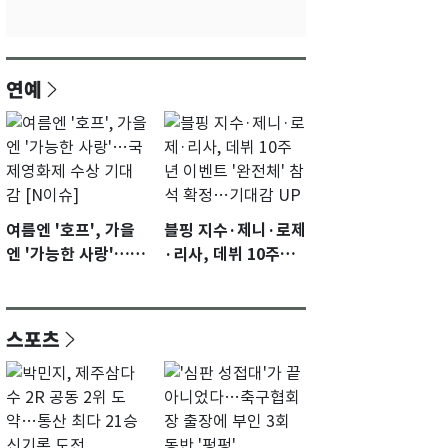
연예
여름엔 '호프', 가을
블핑 지수·제니·로제
엔 '가능한 사랑'…국
·리사, 데뷔 10주년
제영화제 수상 기대
이벤트 '완전체' 참석
감 [N이슈]
확정…기대감 UP
스포츠