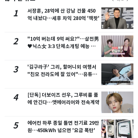
서장훈, 28억에 산 강남 건물 450
1
억 내놨다…세후 차익 280억 '잭팟'
"10억 버는데 9억 써요?"…삼전男
2
♥닉스女 3:3 단체소개팅 예능 화
제
'김구라子' 그리, 할머니외 여행서
3
"친모 전라도에 잘 있어"…유튜브
서 언급
[단독] 더보이즈 선우, 그루비룸 품
4
에 안긴다…앳에어리어와 전속계약
에어컨 하루 종일 틀면 전기료 29만
5
원…450kWh 넘으면 '요금 폭탄'