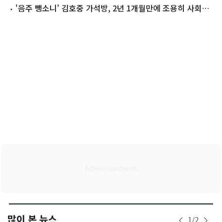
채울 것…정말 죄송"
'음주 뺑소니' 김호중 가석방, 2년 1개월만에 조용히 사회
로…팬들도 찾아(종합)
많이 본 뉴스
1
/
2