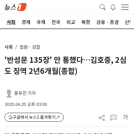
치
사회
경제
국제
전국
외교
북한
금융ㆍ증권
산업
사회
법원ㆍ검찰
'반성문 135장' 안 통했다…김호중, 2심
도 징역 2년6개월(종합)
홍유진 기자
2025.04.25 오후 03:00
가
구글에서 뉴스1 즐겨찾기