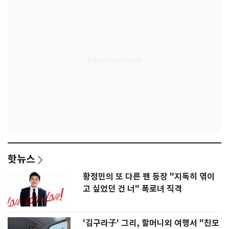
핫뉴스
황정민의 또 다른 팬 등장 "지독히 엮이
고 싶었던 건 너" 폭로녀 직격
'김구라子' 그리, 할머니외 여행서 "친모