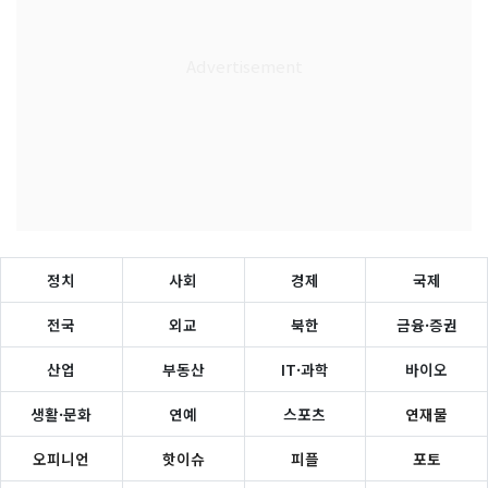
정치
사회
경제
국제
전국
외교
북한
금융·증권
산업
부동산
IT·과학
바이오
생활·문화
연예
스포츠
연재물
오피니언
핫이슈
피플
포토