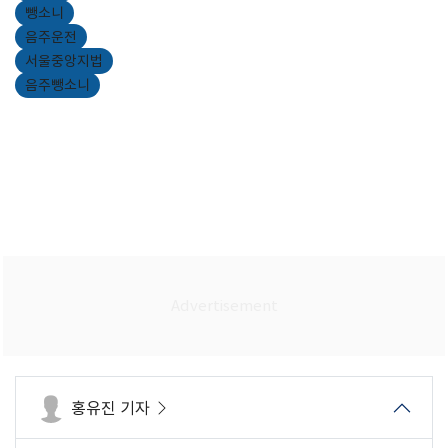
뺑소니
음주운전
서울중앙지법
음주뺑소니
홍유진 기자