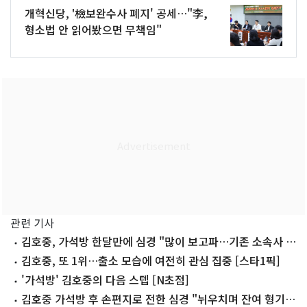
개혁신당, '檢보완수사 폐지' 공세…"李,
형소법 안 읽어봤으면 무책임"
관련 기사
김호중, 가석방 한달만에 심경 "많이 보고파…기존 소속사 실
무진과 동행 결정"
김호중, 또 1위…출소 모습에 여전히 관심 집중 [스타1픽]
'가석방' 김호중의 다음 스텝 [N초점]
김호중 가석방 후 손편지로 전한 심경 "뉘우치며 잔여 형기