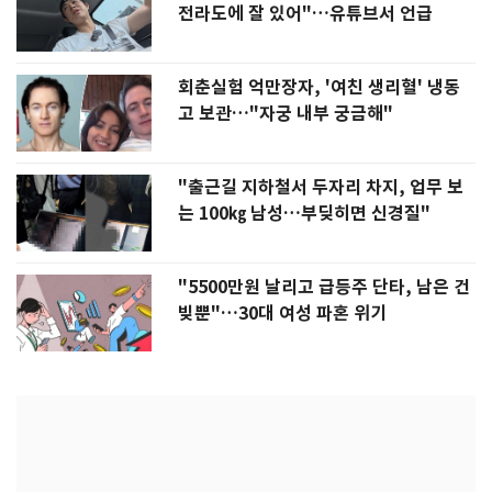
전라도에 잘 있어"…유튜브서 언급
회춘실험 억만장자, '여친 생리혈' 냉동
고 보관…"자궁 내부 궁금해"
"출근길 지하철서 두자리 차지, 업무 보
는 100㎏ 남성…부딪히면 신경질"
"5500만원 날리고 급등주 단타, 남은 건
빚뿐"…30대 여성 파혼 위기