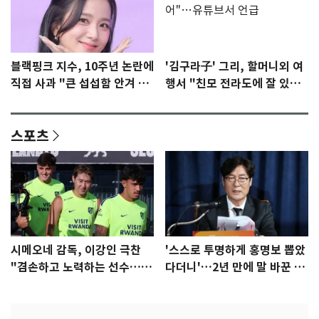
블랙핑크 지수, 10주년 논란에
'김구라子' 그리, 할머니외 여
직접 사과 "큰 섭섭함 안겨 미
행서 "친모 전라도에 잘 있
안"
어"…유튜브서 언급
스포츠
시메오네 감독, 이강인 극찬
'스스로 투명하게 홍명보 뽑았
"겸손하고 노력하는 선수…좋
다더니'…2년 만에 말 바꾼 이
은 첫인상"
임생