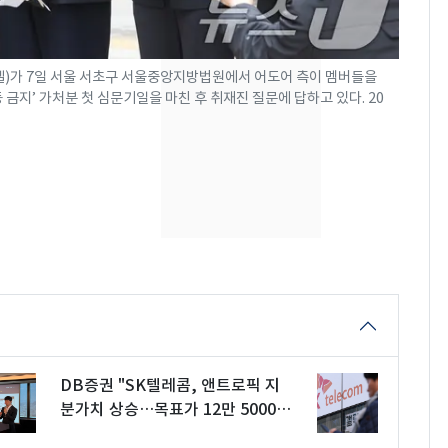
현, 토스역입니다"…서
울 지하철에 토스 이름
새겼다
SK하이닉스 또 프리마
8
니엘)가 7일 서울 서초구 서울중앙지방법원에서 어도어 측이 멤버들을
금지’ 가처분 첫 심문기일을 마친 후 취재진 질문에 답하고 있다. 20
켓 하한가…달랑 11주
에 시초가 소동
"캐리비안 베이 여자 탈
9
의실에 남자가 있어
요"…경찰 수사
전남광주통합특별시 정
10
무부시장 후보 백승주·
윤난실 지명
DB증권 "SK텔레콤, 앤트로픽 지
분가치 상승…목표가 12만 5000
원"