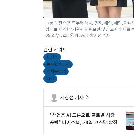
그룹 뉴진스(왼쪽부터 하니, 민지, 혜인, 해린, 다
상대로 제기한 ‘기획사 지위보전 및 광고계약 체결 등 
25.3.7/뉴스1 ⓒ News1 황기선 기자
관련 키워드
뉴진스
독자활동금지
가처분이의
기각
서한샘 기자
"산업용 AI 드론으로 글로벌 시장
공략" 니어스랩, 24일 코스닥 상장