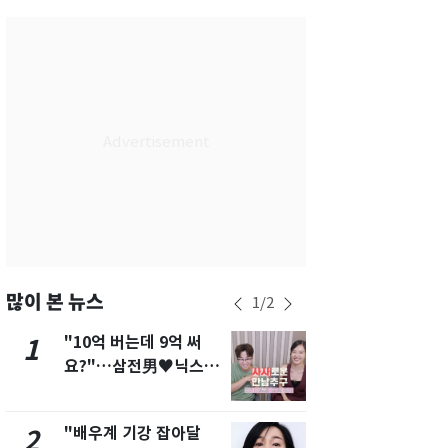
서울
30
℃
부산
26
℃
대구
26
℃
인천
28
℃
광주
26
℃
대전
26
℃
울산
25
℃
강릉
23
℃
많이 본 뉴스
1
/
2
제주
26
℃
"10억 버는데 9억 써
펄펄 끓는 서
1
6
요?"…삼전男♥닉스女
돌파하나…한
3:3 단체소개팅 예능 화
폭염[오늘날
제
"배우계 기강 잡아달
[단독]"이번
2
7