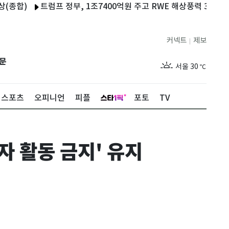
트럼프 정부, 1조7400억원 주고 RWE 해상풍력 3곳 철회
젤
커넥트
제보
|
제주
26
℃
문
서울
30
℃
부산
26
℃
스포츠
오피니언
피플
포토
TV
대구
26
℃
인천
28
℃
자 활동 금지' 유지
광주
26
℃
대전
26
℃
울산
25
℃
강릉
23
℃
제주
26
℃