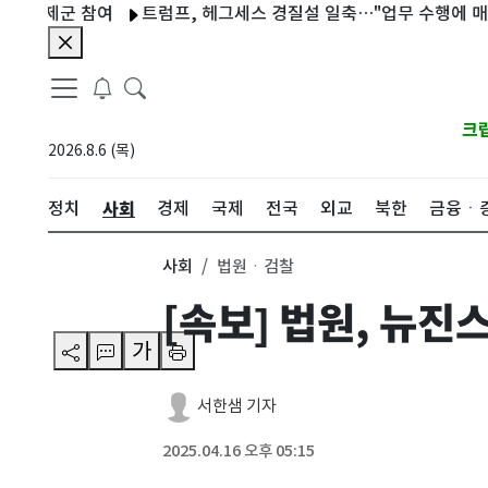
군 참여
트럼프, 헤그세스 경질설 일축…"업무 수행에 매우 만족
크
2026.8.6 (목)
사회
정치
경제
국제
전국
외교
북한
금융ㆍ
사회
법원ㆍ검찰
[속보] 법원, 뉴진
가
서한샘 기자
2025.04.16 오후 05:15