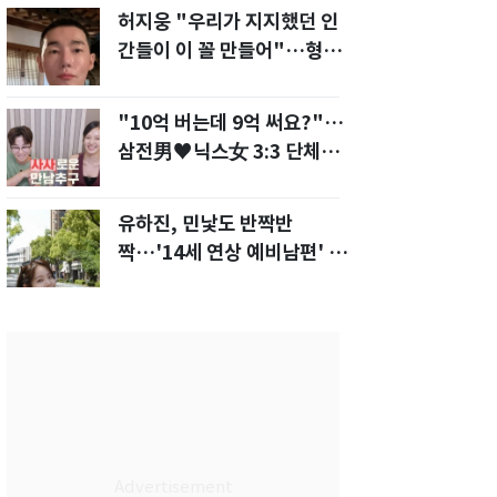
허지웅 "우리가 지지했던 인
간들이 이 꼴 만들어"…형소
법 개정안에 발끈
"10억 버는데 9억 써요?"…
삼전男♥닉스女 3:3 단체소
개팅 예능 화제
유하진, 민낯도 반짝반
짝…'14세 연상 예비남편' 강
균성이 반한 청순 미모