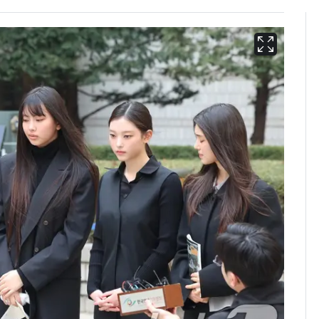
펄펄 끓는 서울, 40도
6
돌파하나…한낮 39도
폭염[오늘날씨]
[단독]"이번 역은 신논
7