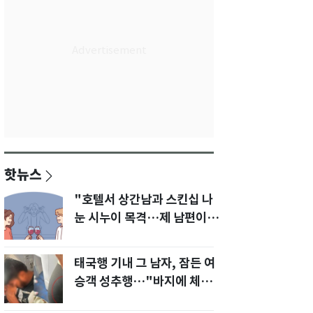
핫뉴스
"호텔서 상간남과 스킨십 나
눈 시누이 목격…제 남편이
입 다물라 하네요"
태국행 기내 그 남자, 잠든 여
승객 성추행…"바지에 체액
까지 묻었다"