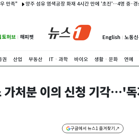
"
양주 섬유 염색공장 화재 4시간 만에 '초진'…4명 중·경상(종합)
립토허브
해피펫
English
노동신
|
|
증권
산업
부동산
ITㆍ과학
바이오
생활ㆍ문화
연예
스 가처분 이의 신청 기각…'독
구글에서 뉴스1 즐겨찾기