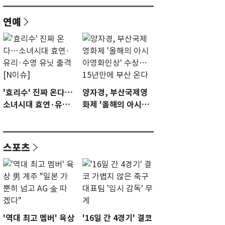
연예
'효리수' 진짜 온다…
양자경, 부산국제영
소녀시대 효연·유리·
화제 '올해의 아시아
수영 유닛 출격 [N이
영화인상' 수상…15
슈]
년만에 부산 온다
스포츠
'역대 최고 멤버' 육상
'16일 간 4경기' 결코