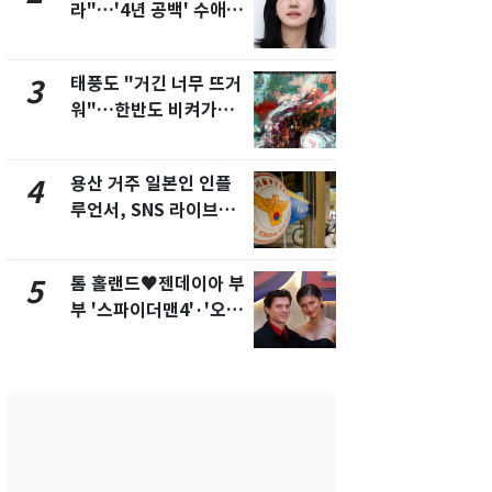
라"…'4년 공백' 수애,
현, 토스역
SNS 오픈·프로필 공개
울 지하철에
화제
새겼다
태풍도 "거긴 너무 뜨거
SK하이닉스
3
8
워"…한반도 비켜가는
켓 하한가…
'돌핀'과 '찬홈'
에 시초가 
용산 거주 일본인 인플
"캐리비안 
4
9
루언서, SNS 라이브방
의실에 남자
송 도중 사망
요"…경찰 
톰 홀랜드♥젠데이아 부
전남광주통
5
10
부 '스파이더맨4'·'오디
무부시장 후
세이'로 극장 장악
윤난실 지명