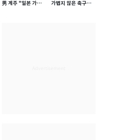
男 계주 "일본 가뿐히
가볍지 않은 축구대
넘고 AG 金 따겠다"
표팀 '임시 감독' 무게