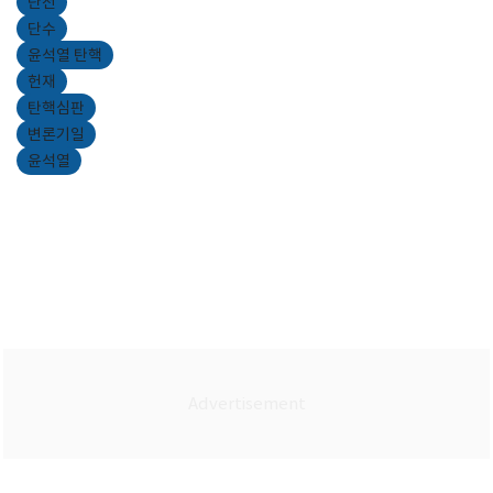
단전
단수
윤석열 탄핵
헌재
탄핵심판
변론기일
윤석열