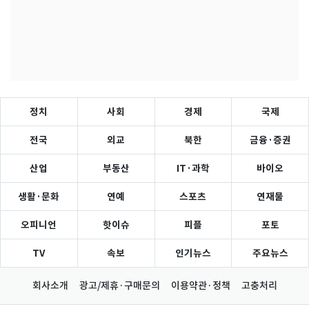
정치
사회
경제
국제
전국
외교
북한
금융·증권
산업
부동산
IT·과학
바이오
생활·문화
연예
스포츠
연재물
오피니언
핫이슈
피플
포토
TV
속보
인기뉴스
주요뉴스
회사소개
광고/제휴·구매문의
이용약관·정책
고충처리