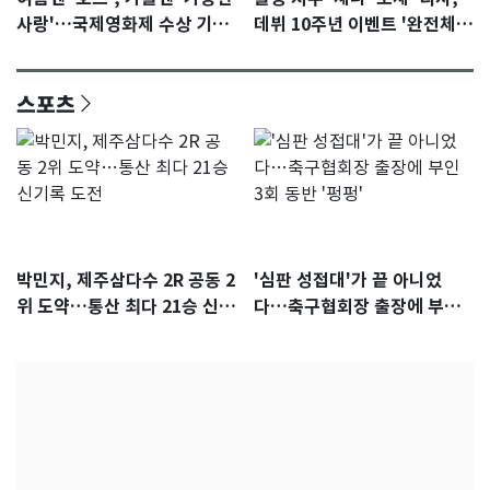
사랑'…국제영화제 수상 기대
데뷔 10주년 이벤트 '완전체'
감 [N이슈]
참석 확정…기대감 UP
스포츠
박민지, 제주삼다수 2R 공동 2
'심판 성접대'가 끝 아니었
위 도약…통산 최다 21승 신기
다…축구협회장 출장에 부인
록 도전
3회 동반 '펑펑'