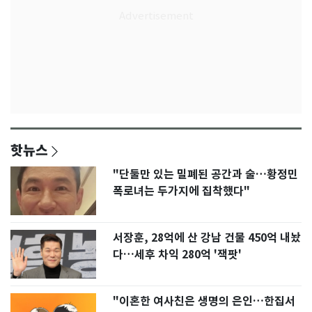
핫뉴스
"단둘만 있는 밀폐된 공간과 술…황정민
폭로녀는 두가지에 집착했다"
서장훈, 28억에 산 강남 건물 450억 내놨
다…세후 차익 280억 '잭팟'
"이혼한 여사친은 생명의 은인…한집서