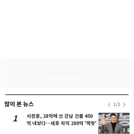
많이 본 뉴스
1
/
2
서장훈, 28억에 산 강남 건물 450
1
억 내놨다…세후 차익 280억 '잭팟'