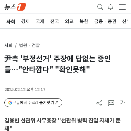
사회
치
경제
국제
전국
외교
북한
금융ㆍ증권
산업
사회
법원ㆍ검찰
尹측 '부정선거' 주장에 답없는 증인
들…"안타깝다" "확인못해"
2025.02.12 오후 12:17
가
구글에서 뉴스1 즐겨찾기
김용빈 선관위 사무총장 "선관위 병력 진입 자체가 문
제"