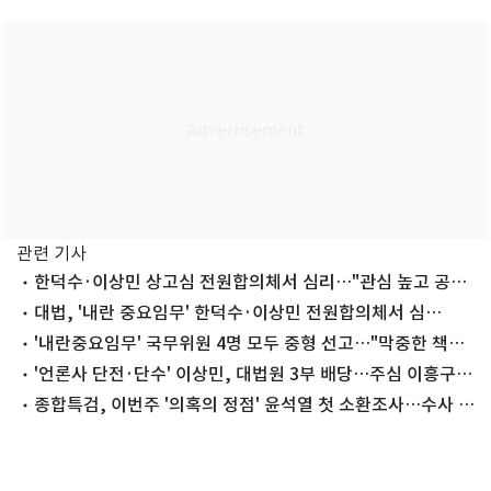
관련 기사
한덕수·이상민 상고심 전원합의체서 심리…"관심 높고 공범
관계"(종합)
대법, '내란 중요임무' 한덕수·이상민 전원합의체서 심
리…"국민적 관심"
'내란중요임무' 국무위원 4명 모두 중형 선고…"막중한 책무
저버려"
'언론사 단전·단수' 이상민, 대법원 3부 배당…주심 이흥구
대법관
종합특검, 이번주 '의혹의 정점' 윤석열 첫 소환조사…수사 급
물살