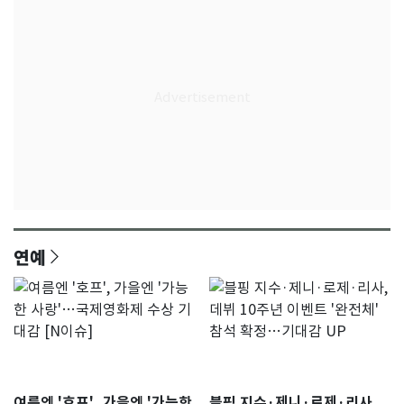
연예
여름엔 '호프', 가을엔 '가능한
블핑 지수·제니·로제·리사,