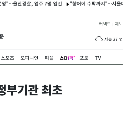
산경찰, 업주 7명 입건
"향어에 수박까지"…서울대공원, 폭염 속 
커넥트
제보
|
제주
30
℃
문
서울
37
℃
부산
35
℃
스포츠
오피니언
피플
포토
TV
대구
38
℃
인천
36
℃
정부기관 최초
광주
37
℃
대전
36
℃
울산
34
℃
강릉
31
℃
제주
30
℃