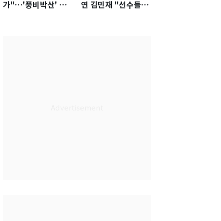
가"…'풍비박산' 축
연 김민재 "선수들도
구협회장 후보 '실종'
못 하기는 했다"