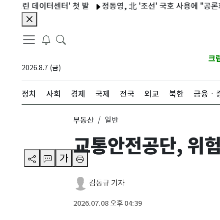
린 데이터센터' 첫 발
정동영, 北 '조선' 국호 사용에 "공론화 먼저
크
2026.8.7 (금)
정치
사회
경제
국제
전국
외교
북한
금융ㆍ
부동산
일반
교통안전공단, 위험
가
김동규 기자
2026.07.08 오후 04:39