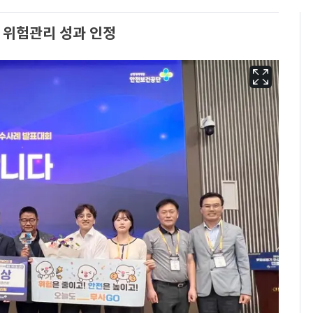
 위험관리 성과 인정
에어컨 하루 종일 틀면
6
전기료 29만 원…
450kWh 넘으면 '요금
폭탄'
"캐리비안 베이 여자 탈
7