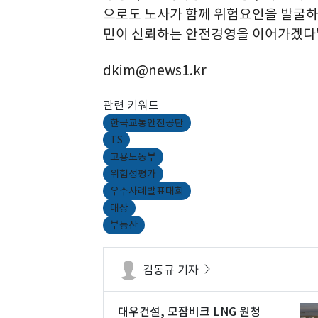
으로도 노사가 함께 위험요인을 발굴하
민이 신뢰하는 안전경영을 이어가겠다"
dkim@news1.kr
관련 키워드
한국교통안전공단
TS
고용노동부
위험성평가
우수사례발표대회
대상
부동산
김동규 기자
대우건설, 모잠비크 LNG 원청