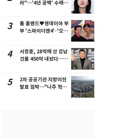
라"…'4년 공백' 수애,
의실에 남자
SNS 오픈·프로필 공개
요"…경찰 
화제
톰 홀랜드♥젠데이아 부
2600만명 
3
8
부 '스파이더맨4'·'오디
나나킥 베이
세이'로 극장 장악
의 깜짝 선물
서장훈, 28억에 산 강남
축구협회, 
4
9
건물 450억 내놨다…세
들 10여명 대
후 차익 280억 '잭팟'
대' 의혹…
픽 예선 등
2차 공공기관 지방이전
美 상원 클
5
10
발표 임박…"나주 혁신
리 난항…민
도시 최적"
·AML 보완