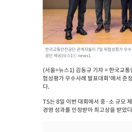
한국교통안전공단 관계자들이 7일 위험성평가 우수사
공단 제공)뉴스1ⓒ news1
(서울=뉴스1) 김동규 기자 = 한국교통
험성평가 우수사례 발표대회'에서 준정
다.
TS는 8일 이번 대회에서 중·소 규모
경영 성과를 인정받아 최고상을 받았다