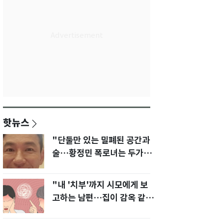
핫뉴스
"단둘만 있는 밀폐된 공간과
술…황정민 폭로녀는 두가지
에 집착했다"
"내 '치부'까지 시모에게 보
고하는 남편…집이 감옥 같
다" 아내 고통