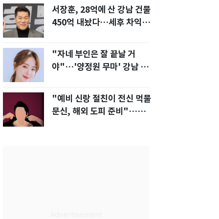
서장훈, 28억에 산 강남 건물
450억 내놨다…세후 차익
280억 '잭팟'
"자네 부인은 잘 끝날 거
야"…'양정원 무마' 강남 경
찰, 다른 돈도 받은 정황
"예비 신랑 절친이 전신 먹물
문신, 해외 도피 준비"…예비
신부 '혼란'