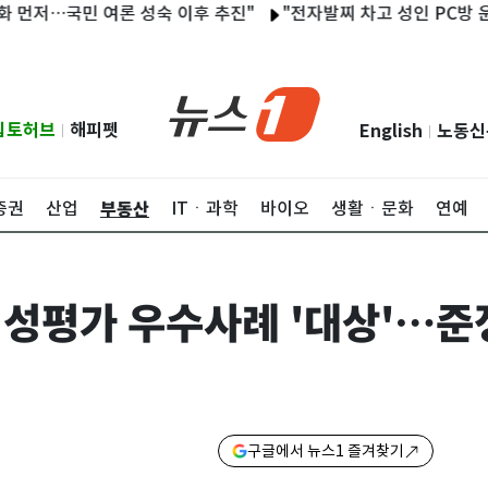
…국민 여론 성숙 이후 추진"
"전자발찌 차고 성인 PC방 운영"…울
립토허브
해피펫
English
노동신
|
|
부동산
증권
산업
ITㆍ과학
바이오
생활ㆍ문화
연예
성평가 우수사례 '대상'…준
구글에서 뉴스1 즐겨찾기