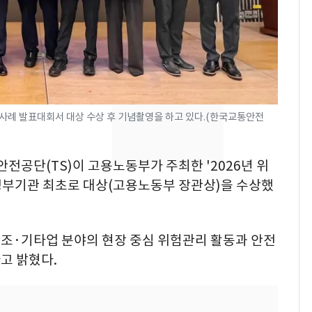
의실에 남자가 있어
요"…경찰 수사
2600만명 사로잡은 '바
8
나나킥 베이비'…농심
의 깜짝 선물
축구협회, 외국인 심판
9
례 발표대회서 대상 수상 후 기념촬영을 하고 있다.(한국교통안전
들 10여명 대상 '성 접
대' 의혹…월드컵·올림
안전공단(TS)이 고용노동부가 주최한 '2026년 위
픽 예선 등
美 상원 클래리티법 처
10
부기관 최초로 대상(고용노동부 장관상)
을 수상했
리 난항…민주당 "윤리
·AML 보완 우선"
 제조·기타업 분야의 현장 중심 위험관리 활동과 안전
고 밝혔다.