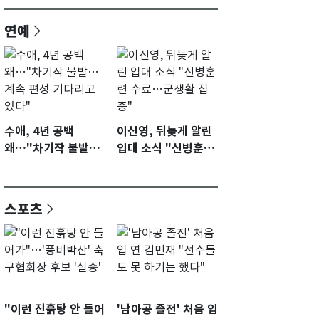
연예
수애, 4년 공백
이신영, 뒤늦게 알린
왜…"차기작 불발…
입대 소식 "신병훈련
계속 편성 기다리고
수료…군생활 집중"
있다"
스포츠
"이런 진흙탕 안 들어
'남아공 졸전' 처음 입