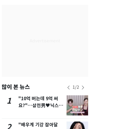
서울
37
℃
부산
35
℃
대구
38
℃
인천
36
℃
광주
37
℃
대전
36
℃
울산
34
℃
강릉
31
℃
많이 본 뉴스
1
/
2
제주
30
℃
"10억 버는데 9억 써
에어컨 하루
1
6
요?"…삼전男♥닉스女
전기료 29만
3:3 단체소개팅 예능 화
450kWh 
제
폭탄'
"배우계 기강 잡아달
"캐리비안 
2
7