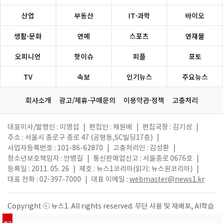
산업
부동산
IT·과학
바이오
생활·문화
연예
스포츠
연재물
오피니언
핫이슈
피플
포토
TV
속보
인기뉴스
주요뉴스
회사소개
광고/제휴·구매문의
이용약관·정책
고충처리
대표이사/발행인 : 이영섭
|
편집인 : 채원배
|
편집국장 : 김기성
|
주소 : 서울시 종로구 종로 47 (공평동,SC빌딩17층)
|
사업자등록번호 : 101-86-62870
|
고충처리인 : 김성환
|
청소년보호책임자 : 안병길
|
통신판매업신고 : 서울종로 0676호
|
등록일 : 2011. 05. 26
|
제호 : 뉴스1코리아(읽기: 뉴스원코리아)
|
대표 전화 : 02-397-7000
|
대표 이메일 :
webmaster@news1.kr
Copyright ⓒ 뉴스1. All rights reserved. 무단 사용 및 재배포, AI학습
활용 금지.