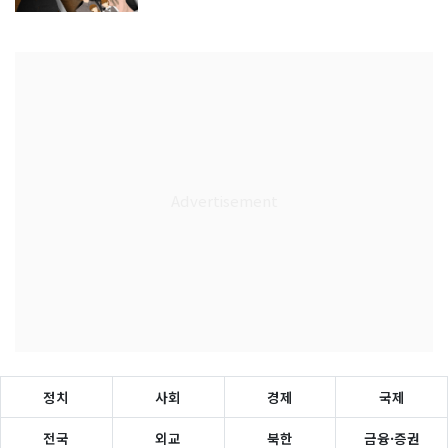
정치
사회
경제
국제
전국
외교
북한
금융·증권