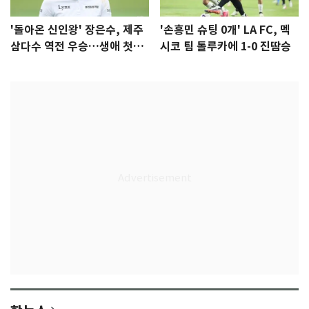
'돌아온 신인왕' 장은수, 제주
'손흥민 슈팅 0개' LA FC, 멕
삼다수 역전 우승…생애 첫승
시코 팀 톨루카에 1-0 진땀승
감격