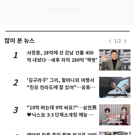
많이 본 뉴스
1
/
2
서장훈, 28억에 산 강남 건물 450
1
억 내놨다…세후 차익 280억 '잭팟'
'김구라子' 그리, 할머니외 여행서
2
"친모 전라도에 잘 있어"…유튜브
서 언급
"10억 버는데 9억 써요?"…삼전男
3
♥닉스女 3:3 단체소개팅 예능 화
제