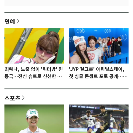
연예
최예나, 노출 없이 '워터밤' 퀸
'JYP 걸그룹' 아워벌스데이,
등극…전신 슈트로 신선한 충
첫 싱글 콘셉트 포토 공개…청
격 [N샷]
량·키치
스포츠