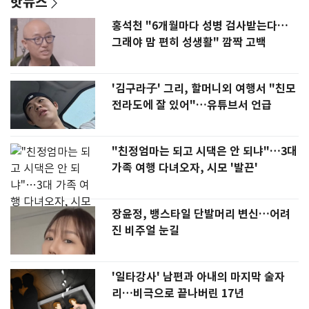
핫뉴스
홍석천 "6개월마다 성병 검사받는다…
그래야 맘 편히 성생활" 깜짝 고백
'김구라子' 그리, 할머니외 여행서 "친모
전라도에 잘 있어"…유튜브서 언급
"친정엄마는 되고 시댁은 안 되냐"…3대
가족 여행 다녀오자, 시모 '발끈'
장윤정, 뱅스타일 단발머리 변신…어려
진 비주얼 눈길
'일타강사' 남편과 아내의 마지막 술자
리…비극으로 끝나버린 17년