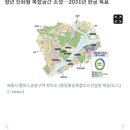
청년 친화형 복합공간 조성…2031년 완공 목표
세종시 캠퍼스공원구역 위치도.(행정중심복합도시건설청 제공)뉴스1
ⓒ news1