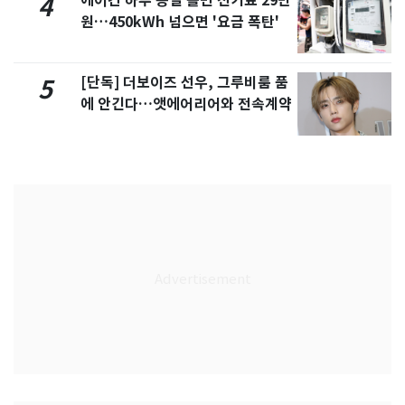
에어컨 하루 종일 틀면 전기료 29만
4
원…450kWh 넘으면 '요금 폭탄'
[단독] 더보이즈 선우, 그루비룸 품
5
에 안긴다…앳에어리어와 전속계약