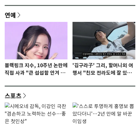
연예
블랙핑크 지수, 10주년 논란에
'김구라子' 그리, 할머니외 여
직접 사과 "큰 섭섭함 안겨 미
행서 "친모 전라도에 잘 있
안"
어"…유튜브서 언급
스포츠