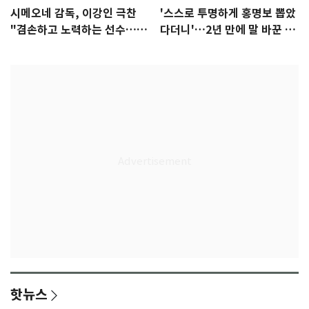
시메오네 감독, 이강인 극찬
'스스로 투명하게 홍명보 뽑았
"겸손하고 노력하는 선수…좋
다더니'…2년 만에 말 바꾼 이
은 첫인상"
임생
핫뉴스