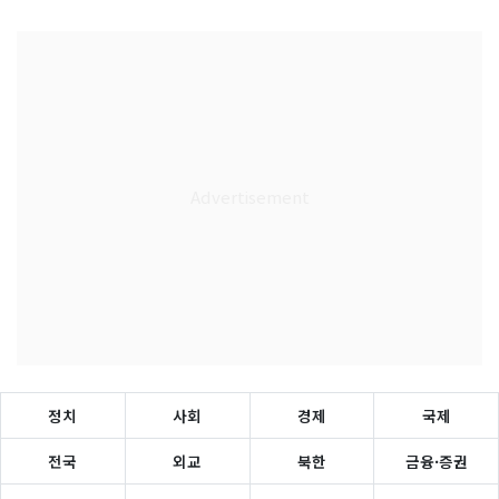
정치
사회
경제
국제
전국
외교
북한
금융·증권