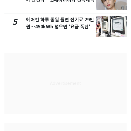
에 안긴다…앳에어리어와 전속계약
에어컨 하루 종일 틀면 전기료 29만
5
원…450kWh 넘으면 '요금 폭탄'