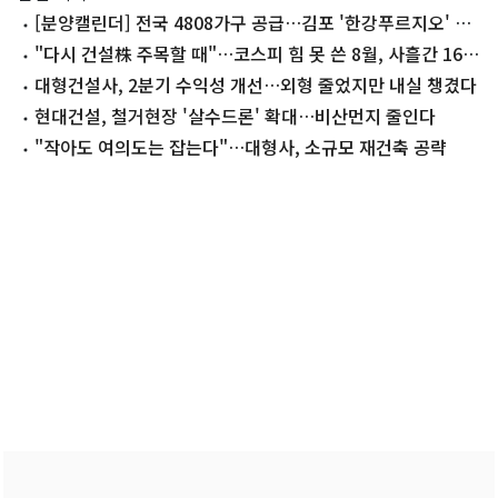
[분양캘린더] 전국 4808가구 공급…김포 '한강푸르지오' 등
청약
"다시 건설株 주목할 때"…코스피 힘 못 쓴 8월, 사흘간 16%
뛴 건설지수
대형건설사, 2분기 수익성 개선…외형 줄었지만 내실 챙겼다
현대건설, 철거현장 '살수드론' 확대…비산먼지 줄인다
"작아도 여의도는 잡는다"…대형사, 소규모 재건축 공략