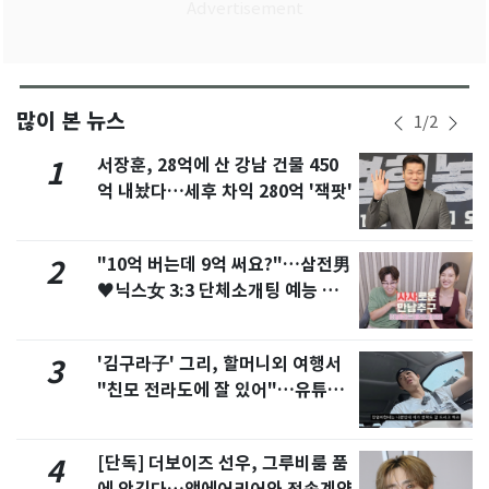
많이 본 뉴스
1
/
2
서장훈, 28억에 산 강남 건물 450
1
억 내놨다…세후 차익 280억 '잭팟'
"10억 버는데 9억 써요?"…삼전男
2
♥닉스女 3:3 단체소개팅 예능 화
제
'김구라子' 그리, 할머니외 여행서
3
"친모 전라도에 잘 있어"…유튜브
서 언급
[단독] 더보이즈 선우, 그루비룸 품
4