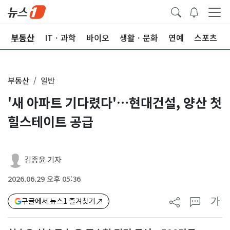
업
부동산
ITㆍ과학
바이오
생활ㆍ문화
연예
스포츠
부동산
일반
'새 아파트 기다렸다'…현대건설, 양산 첫
힐스테이트 공급
김종윤 기자
2026.06.29 오후 05:36
가
구글에서 뉴스1 즐겨찾기