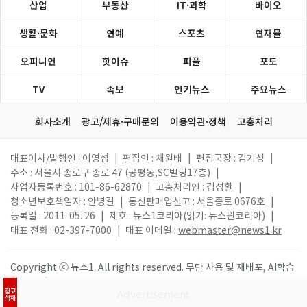
산업
부동산
IT·과학
바이오
생활·문화
연예
스포츠
연재물
오피니언
핫이슈
피플
포토
TV
속보
인기뉴스
주요뉴스
회사소개
광고/제휴·구매문의
이용약관·정책
고충처리
대표이사/발행인 : 이영섭
|
편집인 : 채원배
|
편집국장 : 김기성
|
주소 : 서울시 종로구 종로 47 (공평동,SC빌딩17층)
|
사업자등록번호 : 101-86-62870
|
고충처리인 : 김성환
|
청소년보호책임자 : 안병길
|
통신판매업신고 : 서울종로 0676호
|
등록일 : 2011. 05. 26
|
제호 : 뉴스1코리아(읽기: 뉴스원코리아)
|
대표 전화 : 02-397-7000
|
대표 이메일 :
webmaster@news1.kr
Copyright ⓒ 뉴스1. All rights reserved. 무단 사용 및 재배포, AI학습
활용 금지.
광고
삭제