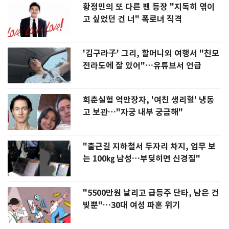
황정민의 또 다른 팬 등장 "지독히 엮이
고 싶었던 건 너" 폭로녀 직격
'김구라子' 그리, 할머니외 여행서 "친모
전라도에 잘 있어"…유튜브서 언급
회춘실험 억만장자, '여친 생리혈' 냉동
고 보관…"자궁 내부 궁금해"
"출근길 지하철서 두자리 차지, 업무 보
는 100㎏ 남성…부딪히면 신경질"
"5500만원 날리고 급등주 단타, 남은 건
빚뿐"…30대 여성 파혼 위기