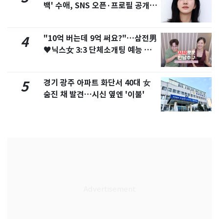
백' 수애, SNS 오픈·프로필 공개
화제
"10억 버는데 9억 써요?"…삼전男
4
♥닉스女 3:3 단체소개팅 예능 화
제
경기 광주 아파트 화단서 40대 女
5
숨진 채 발견…시신 옆엔 '이불'