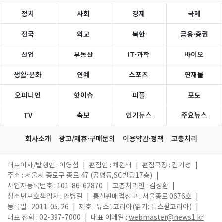
정치
사회
경제
국제
전국
외교
북한
금융·증권
산업
부동산
IT·과학
바이오
생활·문화
연예
스포츠
연재물
오피니언
핫이슈
피플
포토
TV
속보
인기뉴스
주요뉴스
회사소개
광고/제휴·구매문의
이용약관·정책
고충처리
대표이사/발행인 : 이영섭
|
편집인 : 채원배
|
편집국장 : 김기성
|
주소 : 서울시 종로구 종로 47 (공평동,SC빌딩17층)
|
사업자등록번호 : 101-86-62870
|
고충처리인 : 김성환
|
청소년보호책임자 : 안병길
|
통신판매업신고 : 서울종로 0676호
|
등록일 : 2011. 05. 26
|
제호 : 뉴스1코리아(읽기: 뉴스원코리아)
|
대표 전화 : 02-397-7000
|
대표 이메일 :
webmaster@news1.kr