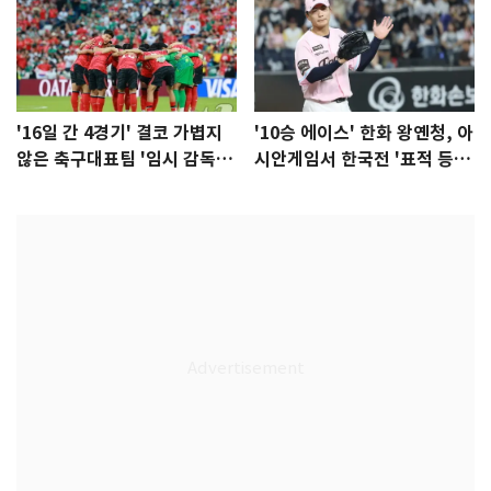
'16일 간 4경기' 결코 가볍지
'10승 에이스' 한화 왕옌청, 아
않은 축구대표팀 '임시 감독'
시안게임서 한국전 '표적 등
무게
판' 가능성