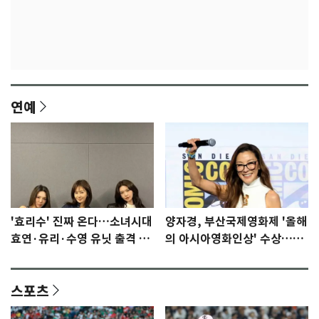
연예
'효리수' 진짜 온다…소녀시대
양자경, 부산국제영화제 '올해
효연·유리·수영 유닛 출격 [N
의 아시아영화인상' 수상…15
이슈]
년만에 부산 온다
스포츠