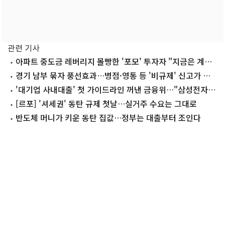
관련 기사
아파트 중도금 레버리지 몰빵한 '포모' 투자자 "지금은 계약
해지 위기"
경기 남부 묶자 풍선효과…병점·영통 등 '비규제' 신고가 속
출
'대기업 사내대출' 첫 가이드라인 꺼낸 금융위…"삼성전자처
럼 하라"
[르포] '셔세권' 동탄 규제 첫날…실거주 수요는 그대로
반도체 머니가 키운 동탄 집값…정부는 대출부터 조인다