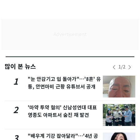
많이 본 뉴스
1
/
2
"눈 안감기고 입 돌아가"…'8혼' 유
1
퉁, 안면마비 근황 유튜브서 공개
'마약 투약 혐의' 신남성연대 대표
2
영종도 아파트서 숨진 채 발견
"배우계 기강 잡아달라"…'4년 공
3