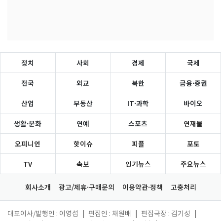
정치
사회
경제
국제
전국
외교
북한
금융·증권
산업
부동산
IT·과학
바이오
생활·문화
연예
스포츠
연재물
오피니언
핫이슈
피플
포토
TV
속보
인기뉴스
주요뉴스
회사소개
광고/제휴·구매문의
이용약관·정책
고충처리
대표이사/발행인 : 이영섭
|
편집인 : 채원배
|
편집국장 : 김기성
|