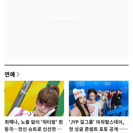
연예
최예나, 노출 없이 '워터밤' 퀸
'JYP 걸그룹' 아워벌스데이,
등극…전신 슈트로 신선한 충
첫 싱글 콘셉트 포토 공개…청