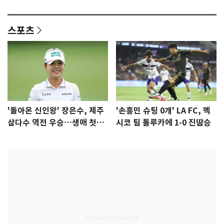
격 [N샷]
량·키치
스포츠
'돌아온 신인왕' 장은수, 제주
'손흥민 슈팅 0개' LA FC, 멕
삼다수 역전 우승…생애 첫승
시코 팀 톨루카에 1-0 진땀승
감격