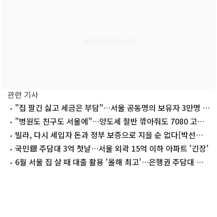
관련 기사
"집 팔긴 싫고 세금은 부담"…서울 공동명의 보유자 3만명 늘
었다
"병원도 친구도 서울에"…양도세 절반 깎아줘도 7080 고령
층 '머뭇'
빌라, 다시 세입자 돈과 정부 보증으로 지을 순 없다[박선영
의 경제 인사이트]
국민銀 주담대 3억 첫날…서울 외곽 15억 이하 아파트 '긴장'
6월 서울 집 살 때 대출 활용 '올해 최고'…은행권 주담대 더
죈다