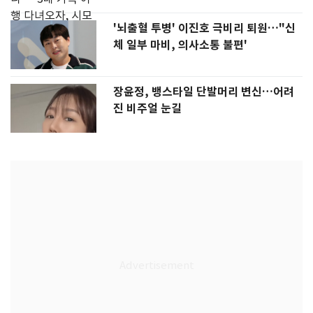
'뇌출혈 투병' 이진호 극비리 퇴원…"신
체 일부 마비, 의사소통 불편'
장윤정, 뱅스타일 단발머리 변신…어려
진 비주얼 눈길