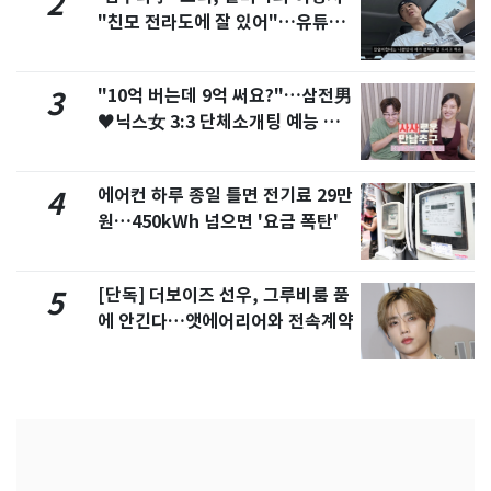
2
"친모 전라도에 잘 있어"…유튜브
서 언급
"10억 버는데 9억 써요?"…삼전男
3
♥닉스女 3:3 단체소개팅 예능 화
제
에어컨 하루 종일 틀면 전기료 29만
4
원…450kWh 넘으면 '요금 폭탄'
[단독] 더보이즈 선우, 그루비룸 품
5
에 안긴다…앳에어리어와 전속계약