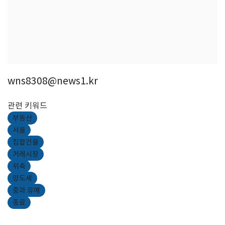
wns8308@news1.kr
관련 키워드
부동산
서울
집합건물
거래시장
위축
양도세
중과 유예
종료