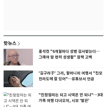
핫뉴스
홍석천 "6개월마다 성병 검사받는다…
그래야 맘 편히 성생활" 깜짝 고백
'김구라子' 그리, 할머니외 여행서 "친모
전라도에 잘 있어"…유튜브서 언급
"친정엄마는 되고 시댁은 안 되냐"…3대
가족 여행 다녀오자, 시모 '발끈'