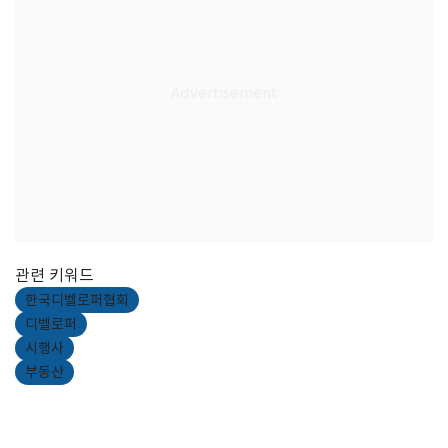
관련 키워드
한국디벨로퍼협회
디벨로퍼
시행사
부동산