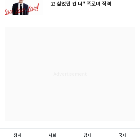
고 싶었던 건 너" 폭로녀 직격
정치
사회
경제
국제