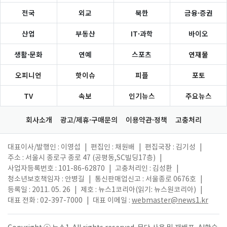
전국
외교
북한
금융·증권
산업
부동산
IT·과학
바이오
생활·문화
연예
스포츠
연재물
오피니언
핫이슈
피플
포토
TV
속보
인기뉴스
주요뉴스
회사소개
광고/제휴·구매문의
이용약관·정책
고충처리
대표이사/발행인 : 이영섭
|
편집인 : 채원배
|
편집국장 : 김기성
|
주소 : 서울시 종로구 종로 47 (공평동,SC빌딩17층)
|
사업자등록번호 : 101-86-62870
|
고충처리인 : 김성환
|
청소년보호책임자 : 안병길
|
통신판매업신고 : 서울종로 0676호
|
등록일 : 2011. 05. 26
|
제호 : 뉴스1코리아(읽기: 뉴스원코리아)
|
대표 전화 : 02-397-7000
|
대표 이메일 :
webmaster@news1.kr