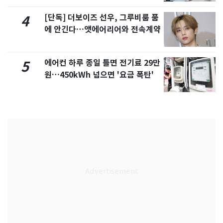
[단독] 더보이즈 선우, 그루비룸 품
4
에 안긴다…앳에어리어와 전속계약
에어컨 하루 종일 틀면 전기료 29만
5
원…450kWh 넘으면 '요금 폭탄'