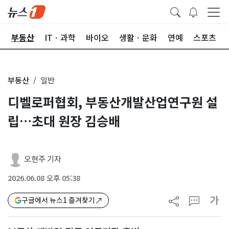
업
부동산
ITㆍ과학
바이오
생활ㆍ문화
연예
스포츠
부동산
일반
디벨로퍼협회, 부동산개발산업연구원 설
립…초대 원장 김승배
오현주 기자
2026.06.08 오후 05:38
가
구글에서 뉴스1 즐겨찾기