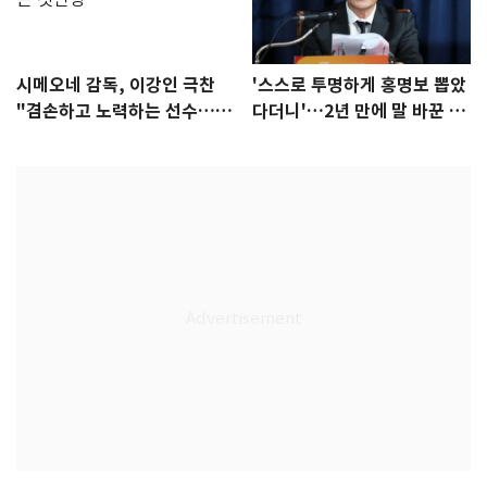
시메오네 감독, 이강인 극찬
'스스로 투명하게 홍명보 뽑았
"겸손하고 노력하는 선수…좋
다더니'…2년 만에 말 바꾼 이
은 첫인상"
임생