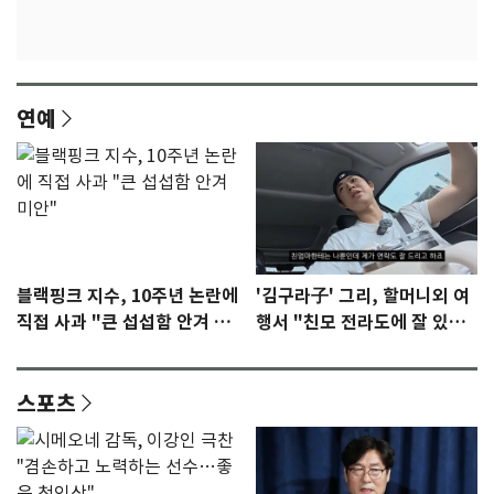
연예
블랙핑크 지수, 10주년 논란에
'김구라子' 그리, 할머니외 여
직접 사과 "큰 섭섭함 안겨 미
행서 "친모 전라도에 잘 있
안"
어"…유튜브서 언급
스포츠