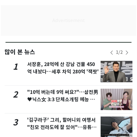
많이 본 뉴스
1
/
2
서장훈, 28억에 산 강남 건물 450
1
억 내놨다…세후 차익 280억 '잭팟'
"10억 버는데 9억 써요?"…삼전男
2
♥닉스女 3:3 단체소개팅 예능 화
제
'김구라子' 그리, 할머니외 여행서
3
"친모 전라도에 잘 있어"…유튜브
서 언급