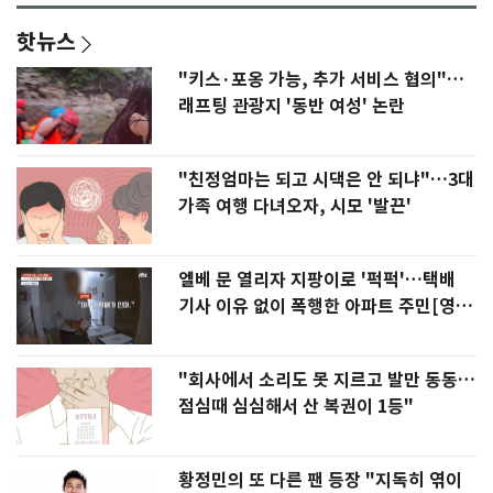
핫뉴스
"키스·포옹 가능, 추가 서비스 협의"…
래프팅 관광지 '동반 여성' 논란
"친정엄마는 되고 시댁은 안 되냐"…3대
가족 여행 다녀오자, 시모 '발끈'
엘베 문 열리자 지팡이로 '퍽퍽'…택배
기사 이유 없이 폭행한 아파트 주민[영
상]
"회사에서 소리도 못 지르고 발만 동동…
점심때 심심해서 산 복권이 1등"
황정민의 또 다른 팬 등장 "지독히 엮이