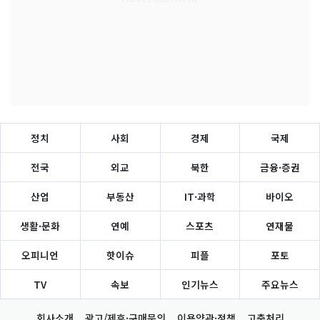
정치
사회
경제
국제
전국
외교
북한
금융·증권
산업
부동산
IT·과학
바이오
생활·문화
연예
스포츠
연재물
오피니언
핫이슈
피플
포토
TV
속보
인기뉴스
주요뉴스
회사소개
광고/제휴·구매문의
이용약관·정책
고충처리