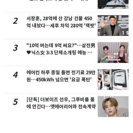
서 언급
서장훈, 28억에 산 강남 건물 450
2
억 내놨다…세후 차익 280억 '잭팟'
"10억 버는데 9억 써요?"…삼전男
3
♥닉스女 3:3 단체소개팅 예능 화
제
에어컨 하루 종일 틀면 전기료 29만
4
원…450kWh 넘으면 '요금 폭탄'
[단독] 더보이즈 선우, 그루비룸 품
5
에 안긴다…앳에어리어와 전속계약