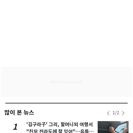
많이 본 뉴스
1
/
2
'김구라子' 그리, 할머니외 여행서
1
"친모 전라도에 잘 있어"…유튜브