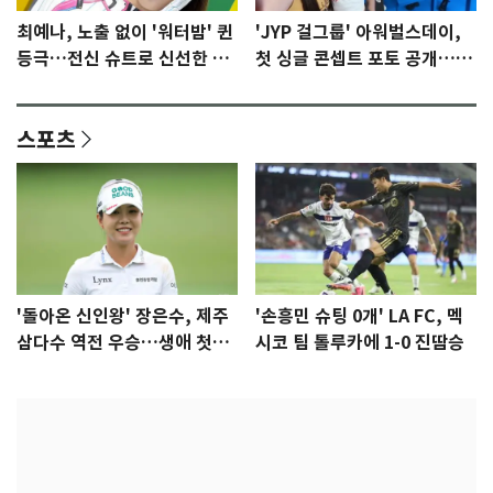
최예나, 노출 없이 '워터밤' 퀸
'JYP 걸그룹' 아워벌스데이,
등극…전신 슈트로 신선한 충
첫 싱글 콘셉트 포토 공개…청
격 [N샷]
량·키치
스포츠
'돌아온 신인왕' 장은수, 제주
'손흥민 슈팅 0개' LA FC, 멕
삼다수 역전 우승…생애 첫승
시코 팀 톨루카에 1-0 진땀승
감격