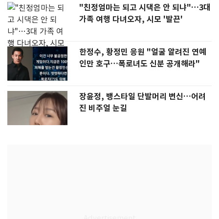
"친정엄마는 되고 시댁은 안 되냐"…3대
가족 여행 다녀오자, 시모 '발끈'
한정수, 황정민 응원 "얼굴 알려진 연예
인만 호구…폭로녀도 신분 공개해라"
장윤정, 뱅스타일 단발머리 변신…어려
진 비주얼 눈길