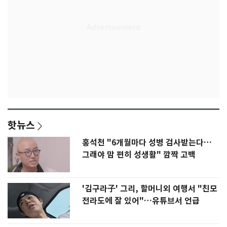
핫뉴스
홍석천 "6개월마다 성병 검사받는다…
그래야 맘 편히 성생활" 깜짝 고백
'김구라子' 그리, 할머니외 여행서 "친모
전라도에 잘 있어"…유튜브서 언급