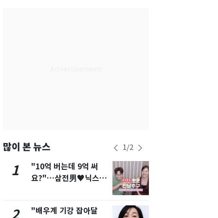
서울
30
℃
부산
27
℃
대구
27
℃
인천
29
℃
광주
26
℃
대전
27
℃
울산
25
℃
강릉
24
℃
많이 본 뉴스
1
/
2
제주
26
℃
"10억 버는데 9억 써
펄펄 끓는 서
1
6
요?"…삼전男♥닉스女
돌파하나…한
3:3 단체소개팅 예능 화
폭염[오늘날
제
"배우계 기강 잡아달
[단독]"이번
2
7