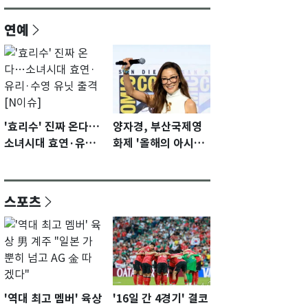
연예
'효리수' 진짜 온다…
양자경, 부산국제영
소녀시대 효연·유리·
화제 '올해의 아시아
수영 유닛 출격 [N이
영화인상' 수상…15
슈]
년만에 부산 온다
스포츠
'역대 최고 멤버' 육상
'16일 간 4경기' 결코