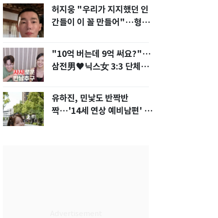
허지웅 "우리가 지지했던 인
간들이 이 꼴 만들어"…형소
법 개정안에 발끈
"10억 버는데 9억 써요?"…
삼전男♥닉스女 3:3 단체소
개팅 예능 화제
유하진, 민낯도 반짝반
짝…'14세 연상 예비남편' 강
균성이 반한 청순 미모