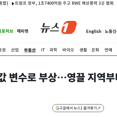
트럼프 정부, 1조7400억원 주고 RWE 해상풍력 3곳 철회
젤렌스
립토허브
해피펫
English
노동신
|
|
부동산
증권
산업
ITㆍ과학
바이오
생활ㆍ문화
연예
집값 변수로 부상…영끌 지역
구글에서 뉴스1 즐겨찾기