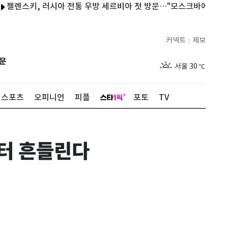
키, 러시아 전통 우방 세르비아 첫 방문…"모스크바에 타격"
美F
커넥트
제보
|
제주
26
℃
문
서울
30
℃
부산
27
℃
스포츠
오피니언
피플
포토
TV
대구
27
℃
인천
29
℃
부터 흔들린다
광주
26
℃
대전
27
℃
울산
25
℃
강릉
24
℃
제주
26
℃