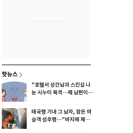
핫뉴스
"호텔서 상간남과 스킨십 나
눈 시누이 목격…제 남편이
입 다물라 하네요"
태국행 기내 그 남자, 잠든 여
승객 성추행…"바지에 체액
까지 묻었다"