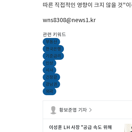
따른 직접적인 영향이 크지 않을 것"이
wns8308@news1.kr
관련 키워드
부동산
한국은행
기준금리
인상
시사
긴장감
강남권
외곽
황보준엽 기자
이성훈 LH 사장 "공급 속도 위해