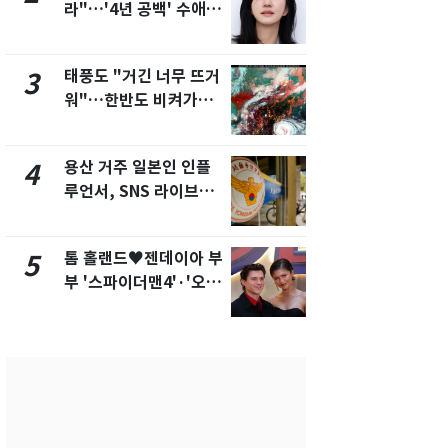
라"…'4년 공백' 수애,
현, 토스역
SNS 오픈·프로필 공개
울 지하철에
화제
새겼다
태풍도 "거긴 너무 뜨거
SK하이닉스
3
8
워"…한반도 비켜가는
켓 하한가…
'돌핀'과 '찬홈'
에 시초가 
용산 거주 일본인 인플
"캐리비안 
4
9
루언서, SNS 라이브방
의실에 남자
송 도중 사망
요"…경찰 
톰 홀랜드♥젠데이아 부
전남광주통
5
10
부 '스파이더맨4'·'오디
무부시장 후
세이'로 극장 장악
윤난실 지명