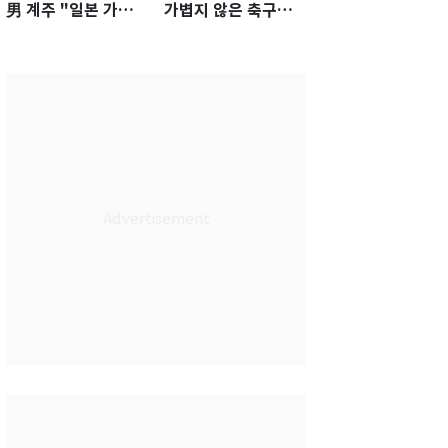
男 계주 "일본 가뿐히
가볍지 않은 축구대
넘고 AG 金 따겠다"
표팀 '임시 감독' 무게