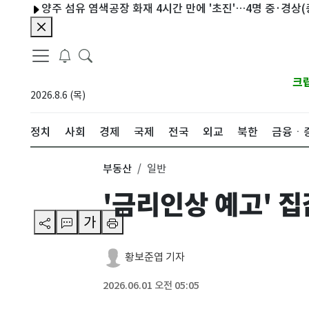
양주 섬유 염색공장 화재 4시간 만에 '초진'…4명 중·경상(종합)
크
2026.8.6 (목)
정치
사회
경제
국제
전국
외교
북한
금융ㆍ
부동산
일반
'금리인상 예고' 
가
황보준엽 기자
2026.06.01 오전 05:05