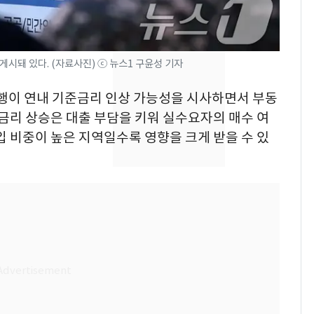
현, 토스역입니다"…서
울 지하철에 토스 이름
새겼다
SK하이닉스 또 프리마
8
시돼 있다. (자료사진) ⓒ 뉴스1 구윤성 기자
켓 하한가…달랑 11주
에 시초가 소동
은행이 연내 기준금리 인상 가능성을 시사하면서 부동
 금리 상승은 대출 부담을 키워 실수요자의 매수 여
"캐리비안 베이 여자 탈
9
의실에 남자가 있어
입 비중이 높은 지역일수록 영향을 크게 받을 수 있
요"…경찰 수사
전남광주통합특별시 정
10
무부시장 후보 백승주·
윤난실 지명