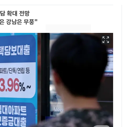
담 확대 전망
은 강남은 무풍"
펄펄 끓는 서울, 40도
6
돌파하나…한낮 39도
폭염[오늘날씨]
[단독]"이번 역은 신논
7