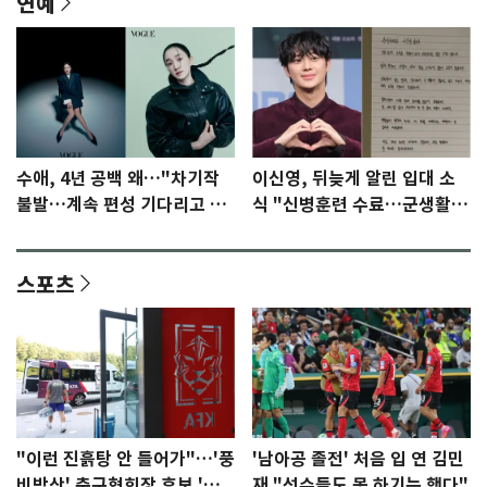
연예
수애, 4년 공백 왜…"차기작
이신영, 뒤늦게 알린 입대 소
불발…계속 편성 기다리고 있
식 "신병훈련 수료…군생활
다"
집중"
스포츠
"이런 진흙탕 안 들어가"…'풍
'남아공 졸전' 처음 입 연 김민
비박산' 축구협회장 후보 '실
재 "선수들도 못 하기는 했다"