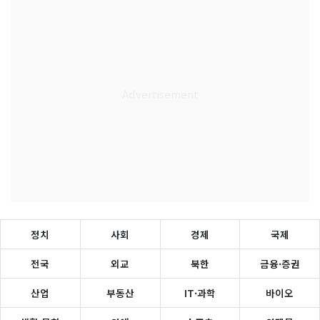
정치
사회
경제
국제
전국
외교
북한
금융·증권
산업
부동산
IT·과학
바이오