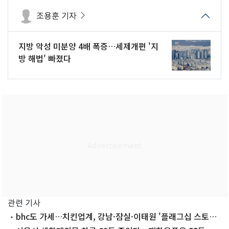
조용훈 기자
지방 악성 미분양 4배 폭증…세제개편 '지
방 해법' 빠졌다
관련 기사
bhc도 가세…치킨업계, 강남·잠실·이태원 '플래그십 스토