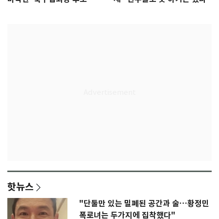
종'
핫뉴스
"단둘만 있는 밀폐된 공간과 술…황정민
폭로녀는 두가지에 집착했다"