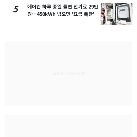
에어컨 하루 종일 틀면 전기료 29만
5
원…450kWh 넘으면 '요금 폭탄'