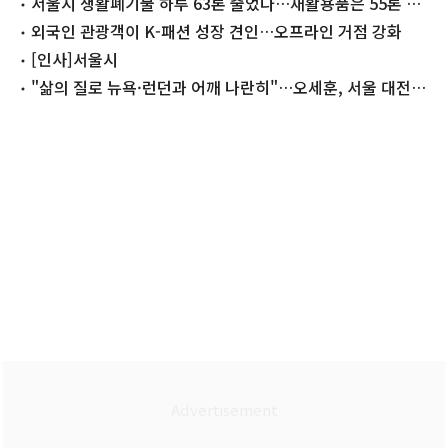
어' 대전
서울시 생활폐기물 하루 63톤 줄었다…재활용품은 55톤 증
가
외국인 관광객이 K-패션 성장 견인…오프라인 거점 강화
[인사]서울시
"삶의 질로 뉴욕·런던과 어깨 나란히"…오세훈, 서울 대전환
4년 시동