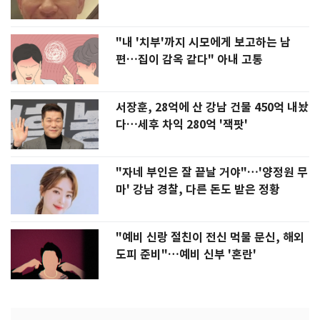
"내 '치부'까지 시모에게 보고하는 남
편…집이 감옥 같다" 아내 고통
서장훈, 28억에 산 강남 건물 450억 내놨
다…세후 차익 280억 '잭팟'
"자네 부인은 잘 끝날 거야"…'양정원 무
마' 강남 경찰, 다른 돈도 받은 정황
"예비 신랑 절친이 전신 먹물 문신, 해외
도피 준비"…예비 신부 '혼란'