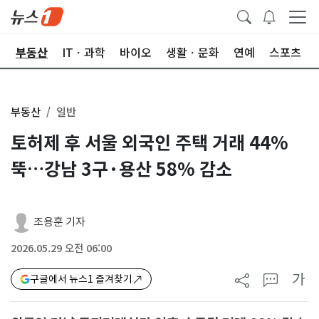
업
부동산
ITㆍ과학
바이오
생활ㆍ문화
연예
스포츠
부동산
일반
토허제 후 서울 외국인 주택 거래 44%
뚝…강남 3구·용산 58% 감소
조용훈 기자
2026.05.29 오전 06:00
가
구글에서 뉴스1 즐겨찾기