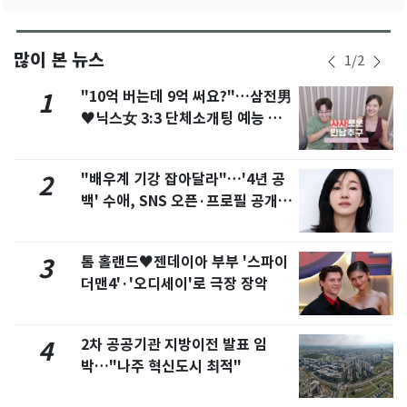
많이 본 뉴스
1
/
2
"10억 버는데 9억 써요?"…삼전男
1
♥닉스女 3:3 단체소개팅 예능 화
제
"배우계 기강 잡아달라"…'4년 공
2
백' 수애, SNS 오픈·프로필 공개
화제
톰 홀랜드♥젠데이아 부부 '스파이
3
더맨4'·'오디세이'로 극장 장악
2차 공공기관 지방이전 발표 임
4
박…"나주 혁신도시 최적"