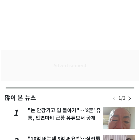
많이 본 뉴스
1
/
2
"눈 안감기고 입 돌아가"…'8혼' 유
1
퉁, 안면마비 근황 유튜브서 공개
"10억 버는데 9억 써요?"…삼전男