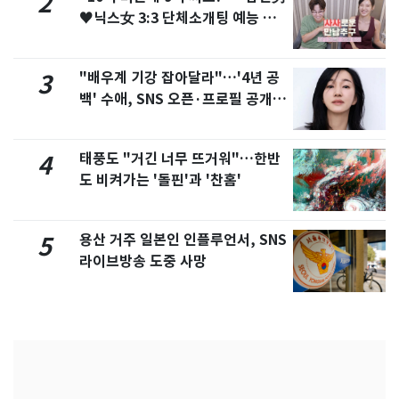
2
♥닉스女 3:3 단체소개팅 예능 화
제
"배우계 기강 잡아달라"…'4년 공
3
백' 수애, SNS 오픈·프로필 공개
화제
태풍도 "거긴 너무 뜨거워"…한반
4
도 비켜가는 '돌핀'과 '찬홈'
용산 거주 일본인 인플루언서, SNS
5
라이브방송 도중 사망