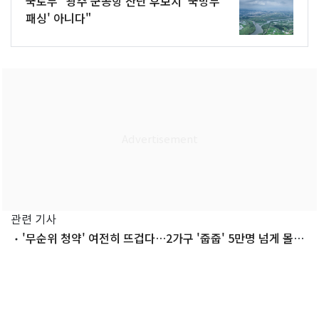
국토부 "광주 군공항 산단 후보지 '국방부
패싱' 아니다"
관련 기사
'무순위 청약' 여전히 뜨겁다…2가구 '줍줍' 5만명 넘게 몰려
(종합)