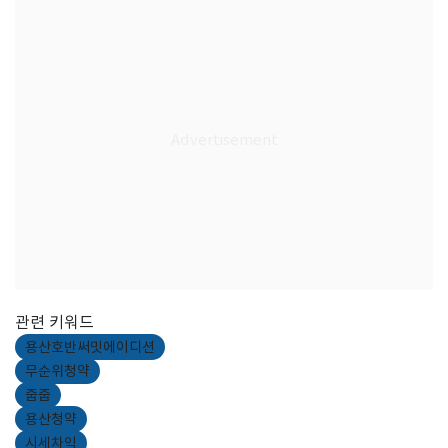
관련 키워드
용산호반써밋에이디션
무순위청약
줍줍
용산청약
시세차익