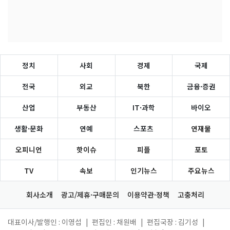
정치
사회
경제
국제
전국
외교
북한
금융·증권
산업
부동산
IT·과학
바이오
생활·문화
연예
스포츠
연재물
오피니언
핫이슈
피플
포토
TV
속보
인기뉴스
주요뉴스
회사소개
광고/제휴·구매문의
이용약관·정책
고충처리
대표이사/발행인 : 이영섭
|
편집인 : 채원배
|
편집국장 : 김기성
|