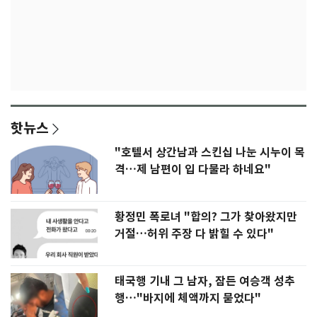
핫뉴스
"호텔서 상간남과 스킨십 나눈 시누이 목
격…제 남편이 입 다물라 하네요"
황정민 폭로녀 "합의? 그가 찾아왔지만
거절…허위 주장 다 밝힐 수 있다"
태국행 기내 그 남자, 잠든 여승객 성추
행…"바지에 체액까지 묻었다"