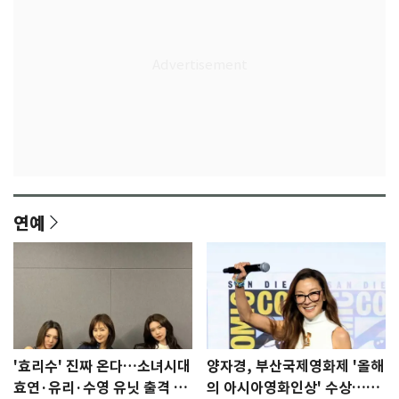
연예
'효리수' 진짜 온다…소녀시대
양자경, 부산국제영화제 '올해
효연·유리·수영 유닛 출격 [N
의 아시아영화인상' 수상…15