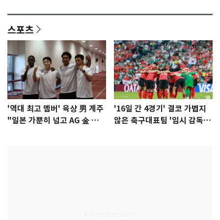
이슈]
년만에 부산 온다
스포츠
'역대 최고 멤버' 육상 男 계주
'16일 간 4경기' 결코 가볍지
"일본 가뿐히 넘고 AG 金 따겠
않은 축구대표팀 '임시 감독'
다"
무게