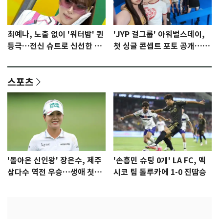
최예나, 노출 없이 '워터밤' 퀸
'JYP 걸그룹' 아워벌스데이,
등극…전신 슈트로 신선한 충
첫 싱글 콘셉트 포토 공개…청
격 [N샷]
량·키치
스포츠
'돌아온 신인왕' 장은수, 제주
'손흥민 슈팅 0개' LA FC, 멕
삼다수 역전 우승…생애 첫승
시코 팀 톨루카에 1-0 진땀승
감격