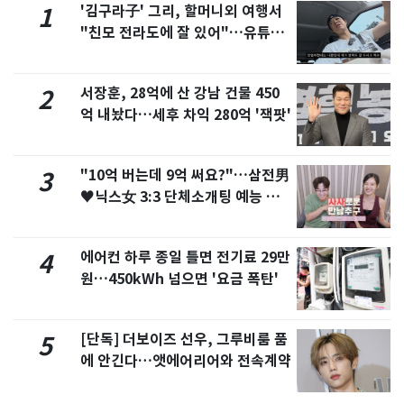
'김구라子' 그리, 할머니외 여행서
1
"친모 전라도에 잘 있어"…유튜브
서 언급
서장훈, 28억에 산 강남 건물 450
2
억 내놨다…세후 차익 280억 '잭팟'
"10억 버는데 9억 써요?"…삼전男
3
♥닉스女 3:3 단체소개팅 예능 화
제
에어컨 하루 종일 틀면 전기료 29만
4
원…450kWh 넘으면 '요금 폭탄'
[단독] 더보이즈 선우, 그루비룸 품
5
에 안긴다…앳에어리어와 전속계약