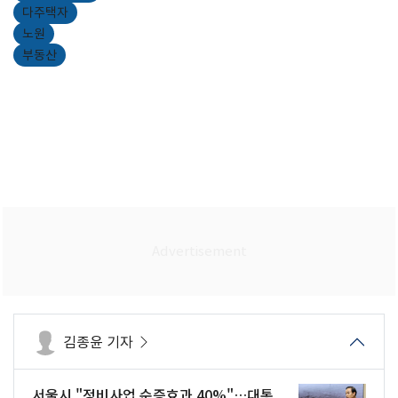
다주택자
노원
부동산
김종윤 기자
서울시 "정비사업 순증효과 40%"…대통