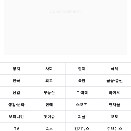
정치
사회
경제
국제
전국
외교
북한
금융·증권
산업
부동산
IT·과학
바이오
생활·문화
연예
스포츠
연재물
오피니언
핫이슈
피플
포토
TV
속보
인기뉴스
주요뉴스