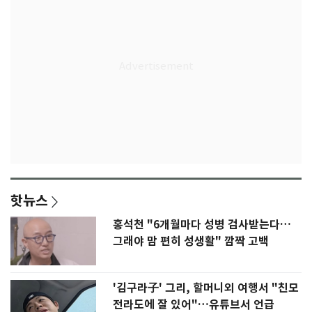
핫뉴스
홍석천 "6개월마다 성병 검사받는다…
그래야 맘 편히 성생활" 깜짝 고백
'김구라子' 그리, 할머니외 여행서 "친모
전라도에 잘 있어"…유튜브서 언급