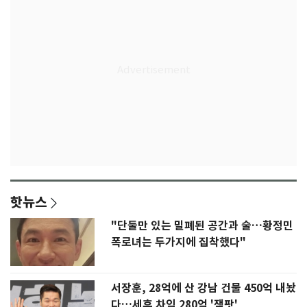
핫뉴스
"단둘만 있는 밀폐된 공간과 술…황정민
폭로녀는 두가지에 집착했다"
서장훈, 28억에 산 강남 건물 450억 내놨
다…세후 차익 280억 '잭팟'