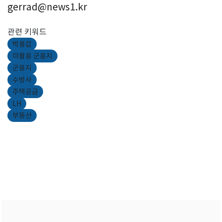
gerrad@news1.kr
관련 키워드
박용갑
미활용 군용지
군용지
수방사
주택공급
LH
부동산