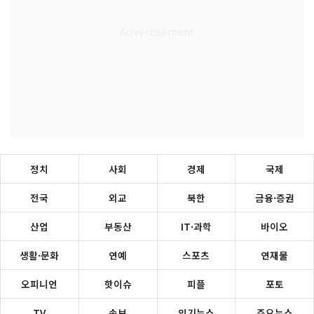
정치
사회
경제
국제
전국
외교
북한
금융·증권
산업
부동산
IT·과학
바이오
생활·문화
연예
스포츠
연재물
오피니언
핫이슈
피플
포토
TV
속보
인기뉴스
주요뉴스