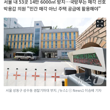
서울 내 53곳 14만 6000㎡ 방치…국방부는 매각 선호
박용갑 의원 "민간 매각 아닌 주택 공급에 활용해야"
서울 성동구 성수동 경찰기마대 부지. /뉴스1 ⓒ News1 이승배 기자