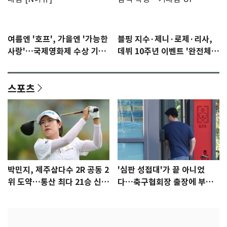
여름엔 '호프', 가을엔 '가능한
블핑 지수·제니·로제·리사,
사랑'…국제영화제 수상 기대
데뷔 10주년 이벤트 '완전체'
감 [N이슈]
참석 확정…기대감 UP
스포츠
박민지, 제주삼다수 2R 공동 2
'심판 성접대'가 끝 아니었
위 도약…통산 최다 21승 신기
다…축구협회장 출장에 부인
록 도전
3회 동반 '펑펑'