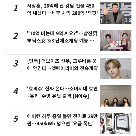
서장훈, 28억에 산 강남 건물 450
1
억 내놨다…세후 차익 280억 '잭팟'
"10억 버는데 9억 써요?"…삼전男
2
♥닉스女 3:3 단체소개팅 예능 화
제
[단독] 더보이즈 선우, 그루비룸 품
3
에 안긴다…앳에어리어와 전속계약
'효리수' 진짜 온다…소녀시대 효연
4
·유리·수영 유닛 출격 [N이슈]
에어컨 하루 종일 틀면 전기료 29만
5
원…450kWh 넘으면 '요금 폭탄'