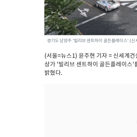
경기도 남양주 '빌리브 센트하이 골든플레이스' (신세
(서울=뉴스1) 윤주현 기자 = 신세계건
상가 '빌리브 센트하이 골든플레이스'
밝혔다.