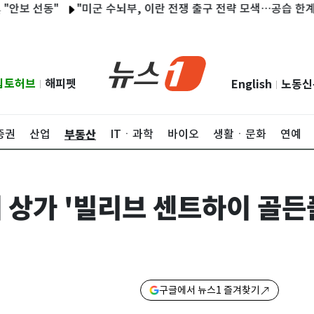
선동"
"미군 수뇌부, 이란 전쟁 출구 전략 모색…공습 한계·무기 
립토허브
해피펫
English
노동신
|
|
부동산
증권
산업
ITㆍ과학
바이오
생활ㆍ문화
연예
 상가 '빌리브 센트하이 골든
구글에서 뉴스1 즐겨찾기