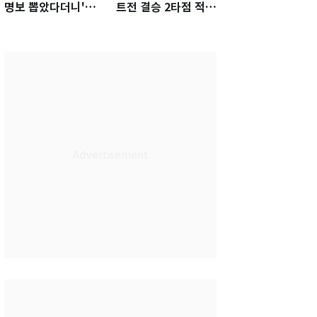
명보 뽑았다더니'…2
트전 결승 2타점 적시
년 만에 말 바꾼 이임
타…5-2 승리 견인
생