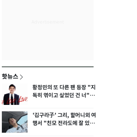
핫뉴스
황정민의 또 다른 팬 등장 "지
독히 엮이고 싶었던 건 너" 폭
로녀 직격
'김구라子' 그리, 할머니외 여
행서 "친모 전라도에 잘 있
어"…유튜브서 언급