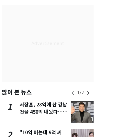
서울
34
℃
부산
32
℃
대구
31
℃
인천
36
℃
광주
33
℃
대전
30
℃
울산
31
℃
강릉
21
℃
많이 본 뉴스
1
/
2
제주
29
℃
서장훈, 28억에 산 강남
13호 태풍 '
1
6
건물 450억 내놨다…세
키나와·가고
후 차익 280억 '잭팟'
근…26만명
"10억 버는데 9억 써
낮 최고 37
2
7