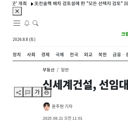
' 개최
美전술핵 배치 검토설에 野 "모든 선택지 검토" 與 "안보 
크
2026.8.8 (토)
정치
사회
경제
국제
전국
외교
북한
금융ㆍ
부동산
일반
신세계건설, 선임대
가
윤주현 기자
2025.08.21 오전 11:01