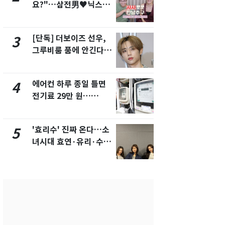
요?"…삼전男♥닉스女
속…전국 곳곳
3:3 단체소개팅 예능 화
날씨]
제
[단독] 더보이즈 선우,
[단독] 경찰,
3
8
그루비룸 품에 안긴다…
제작사 회장
앳에어리어와 전속계약
시장법 위반
에어컨 하루 종일 틀면
[단독]중수
4
9
전기료 29만 원…
수사관 경력
450kWh 넘으면 '요금
진…법무사·
폭탄'
택' 유지
'효리수' 진짜 온다…소
"캐리비안 
5
10
녀시대 효연·유리·수영
의실에 남자
유닛 출격 [N이슈]
요"…경찰 