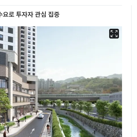
수요로 투자자 관심 집중
13호 태풍 '돌핀' 日오
6
키나와·가고시마현 접
근…26만명 대피령
낮 최고 37도 폭염 계
7