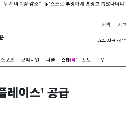
비축량 감소"
'스스로 투명하게 홍명보 뽑았다더니'…2년 만에 말
커넥트
제보
|
제주
29
℃
문
서울
34
℃
부산
32
℃
스포츠
오피니언
피플
포토
TV
대구
31
℃
인천
36
℃
플레이스' 공급
광주
33
℃
대전
30
℃
울산
31
℃
강릉
21
℃
제주
29
℃