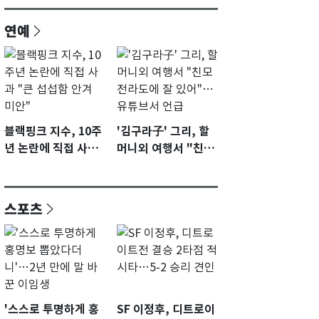
연예
블랙핑크 지수, 10주
'김구라子' 그리, 할
년 논란에 직접 사과
머니외 여행서 "친모
"큰 섭섭함 안겨 미
전라도에 잘 있어"…
안"
유튜브서 언급
스포츠
'스스로 투명하게 홍
SF 이정후, 디트로이