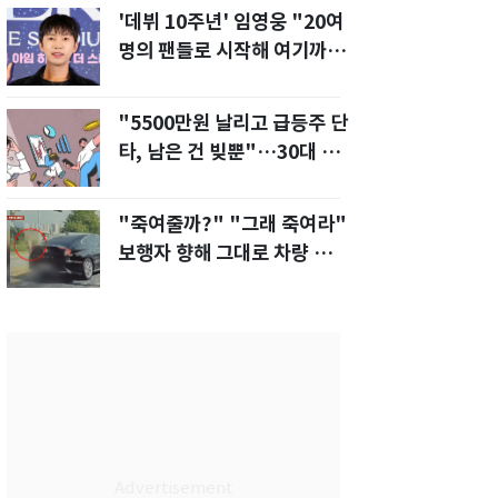
'데뷔 10주년' 임영웅 "20여
명의 팬들로 시작해 여기까
지…진심 감사"
"5500만원 날리고 급등주 단
타, 남은 건 빚뿐"…30대 여
성 파혼 위기
"죽여줄까?" "그래 죽여라"
보행자 향해 그대로 차량 돌진
한 운전자[영상]