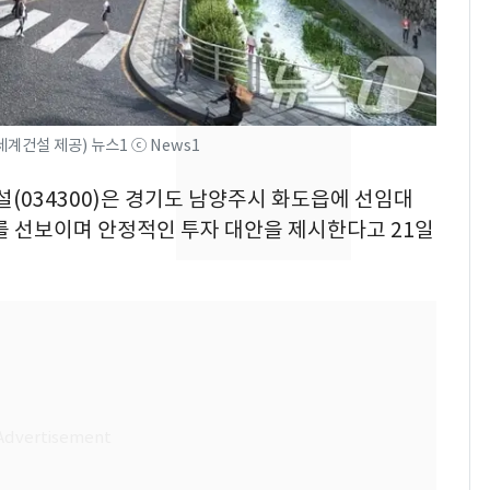
속…전국 곳곳 비 [오늘
날씨]
[단독] 경찰, '김부장'
8
제작사 회장 수사…자본
시장법 위반 의혹
계건설 제공) 뉴스1 ⓒ News1
[단독]중수청 가는 검찰
9
설(034300)은 경기도 남양주시 화도읍에 선임대
수사관 경력 합산 추
를 선보이며 안정적인 투자 대안을 제시한다고 21일
진…법무사·집행관 '혜
택' 유지
"캐리비안 베이 여자 탈
10
의실에 남자가 있어
요"…경찰 수사